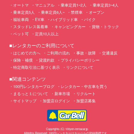
オートマ
マニュアル
乗車定員1~2人
乗車定員3~4人
乗車定員5人
乗車定員6人~
禁煙車
オープン
福祉車両
EV車
ハイブリッド車
バイク
スタッドレス装着車
キャンピングカー
貨物・トラック
ペット可
定員10人以上
■レンタカーのご利用について
はじめての方へ
ご利用の流れ
事故・故障
交通違反
保険・補償
貸渡約款
プライバシーポリシー
特定商取引法に基づく表示
リンクについて
■関連コンテンツ
100円レンタカーブログ
レンタカー・中古車を買う
まるっと１について
新車市場
リクルート
サイトマップ
加盟店ログイン
加盟店募集
Copyrights (C) 100yen-rentacar.jp
Allrights Reserved. 100円レンタカーはカーベルの登録商標です。