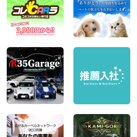
※※超格安日額5,800円※※荷物運びに最適
の軽バンのレンタカー!! 出雲ドーム前店
島根県 出雲ドーム前店
100円レンタカー 出雲ドーム前
2026年08月05日
人気のスペイドワゴン ライトブルーで登
場です! 東京都 羽田空港店
100円レンタカー 羽田空港
2026年08月04日
ちょっとそこまで。もっと気軽に 埼玉県
西武秩父駅前店
100円レンタカー 西武秩父駅前
2026年08月03日
圧倒的な存在感!【トヨタ・メガクルーザ
ー】を体感できるチャンスです! 千葉県
千葉北店
100円レンタカー 千葉北
2026年08月03日