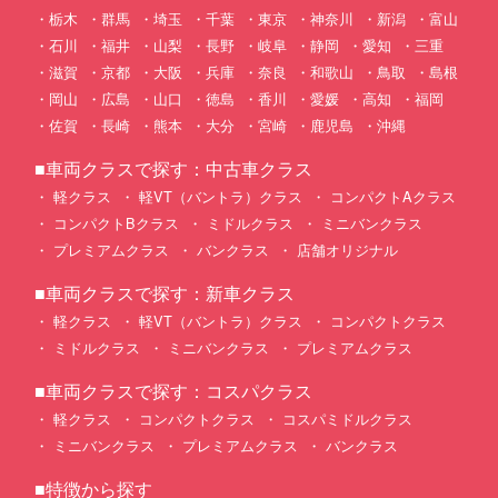
栃木
群馬
埼玉
千葉
東京
神奈川
新潟
富山
石川
福井
山梨
長野
岐阜
静岡
愛知
三重
滋賀
京都
大阪
兵庫
奈良
和歌山
鳥取
島根
岡山
広島
山口
徳島
香川
愛媛
高知
福岡
佐賀
長崎
熊本
大分
宮崎
鹿児島
沖縄
■車両クラスで探す：中古車クラス
軽クラス
軽VT（バントラ）クラス
コンパクトAクラス
コンパクトBクラス
ミドルクラス
ミニバンクラス
プレミアムクラス
バンクラス
店舗オリジナル
■車両クラスで探す：新車クラス
軽クラス
軽VT（バントラ）クラス
コンパクトクラス
ミドルクラス
ミニバンクラス
プレミアムクラス
■車両クラスで探す：コスパクラス
軽クラス
コンパクトクラス
コスパミドルクラス
ミニバンクラス
プレミアムクラス
バンクラス
■特徴から探す