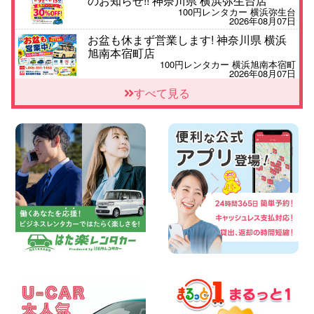
のお知らせ!! 神奈川県 横浜弥生台店
100円レンタカー 横浜弥生台
2026年08月07日
お盆も休まず営業します! 神奈川県 横浜
旭南本宿町店
100円レンタカー 横浜旭南本宿町
2026年08月07日
お引越しに便利で最適!(禁煙車両) 香川県
すべて見る
坂出川津店
100円レンタカー 坂出川津
2026年08月07日
【カーシェアのレンタカーが2台になりま
した!】 岐阜県 各務原那加店
100円レンタカー 各務原那加
2026年08月06日
空き有ります!!コンパクトSUV 軽 ミニバ
ン 軽トラ 車種多数!!関東圏必見♪ 東京都
町田根岸店
100円レンタカー 町田根岸
2026年08月06日
スズキ ワゴンRスマイル 納車☆ 三重県
四日市インター店
100円レンタカー 四日市インター
2026年08月06日