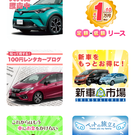
体調崩してませんか?? 兵庫県 加古川店
100円レンタカー 加古川
2026年08月06日
【佐渡の夏はレンタカーで自由に!】 新潟
県 両津店
100円レンタカー 両津
2026年08月06日
佐渡空港店はお盆も休まず営業中! 新潟県
佐渡空港店
100円レンタカー 佐渡空港
2026年08月06日
今週末空きあります☆ 大阪府 寝屋川太間
東町店
100円レンタカー 寝屋川太間東町
2026年08月06日
☆ お盆特別乗り放題プラン ☆ 埼玉県 杉
戸店
100円レンタカー 杉戸
2026年08月06日
ハイエースワゴンGL!!クルーズコントロ
ールが付いている〜!! 福島県 福島笹木野
店
100円レンタカー 福島笹木野
2026年08月05日