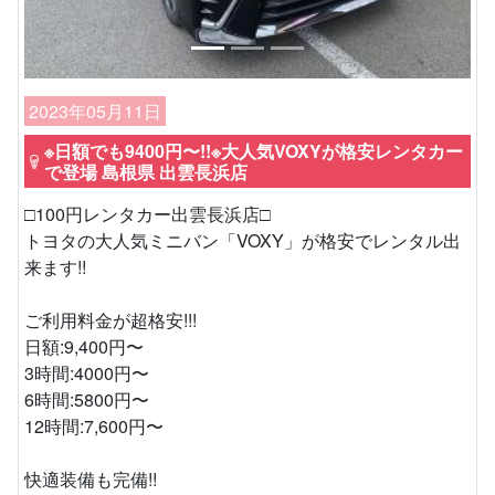
2023年05月11日
※日額でも9400円〜!!※大人気VOXYが格安レンタカー
で登場 島根県 出雲長浜店
□100円レンタカー出雲長浜店□
トヨタの大人気ミニバン「VOXY」が格安でレンタル出
来ます!!
ご利用料金が超格安!!!
日額:9,400円〜
3時間:4000円〜
6時間:5800円〜
12時間:7,600円〜
快適装備も完備!!