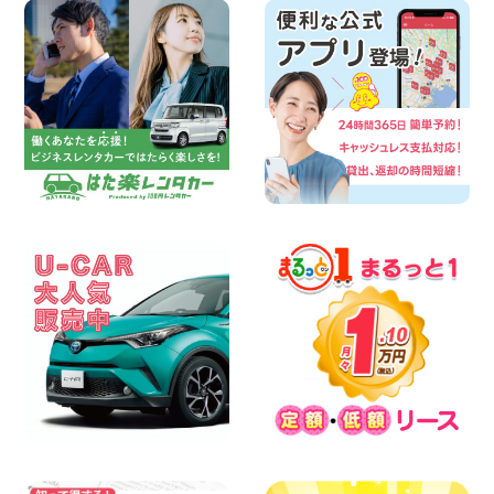
2026年08月07日
お盆シーズン空きあり!!100円レンタカー
兵庫駅前店OPEN!! 兵庫県 兵庫駅前店
100円レンタカー 兵庫駅前
2026年08月07日
夏季休暇のお知らせ 東京都 墨田文花店
100円レンタカー 墨田文花
2026年08月07日
8月 お盆休みのお知らせ 広島県 ベイシテ
ィ宇品店
100円レンタカー ベイシティ宇品
2026年08月07日
横浜弥生台店限定!!夏季特別キャンペーン
のお知らせ!! 神奈川県 横浜弥生台店
100円レンタカー 横浜弥生台
2026年08月07日
お盆も休まず営業します! 神奈川県 横浜
旭南本宿町店
100円レンタカー 横浜旭南本宿町
2026年08月07日
お引越しに便利で最適!(禁煙車両) 香川県
坂出川津店
100円レンタカー 坂出川津