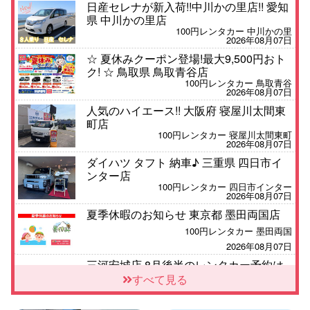
日産セレナが新入荷!!中川かの里店!! 愛知
県 中川かの里店
100円レンタカー 中川かの里
2026年08月07日
☆ 夏休みクーポン登場!最大9,500円おト
ク! ☆ 鳥取県 鳥取青谷店
100円レンタカー 鳥取青谷
2026年08月07日
人気のハイエース!! 大阪府 寝屋川太間東
町店
100円レンタカー 寝屋川太間東町
2026年08月07日
ダイハツ タフト 納車♪ 三重県 四日市イ
ンター店
100円レンタカー 四日市インター
2026年08月07日
夏季休暇のお知らせ 東京都 墨田両国店
100円レンタカー 墨田両国
2026年08月07日
三河安城店 8月後半のレンタカー予約は
お早めに♪ルーミーご予約受付中です! 愛
すべて見る
知県 三河安城店
100円レンタカー 三河安城