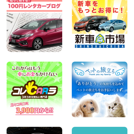
2026年08月07日
【カーシェアのレンタカーが2台になりま
した!】 岐阜県 各務原那加店
100円レンタカー 各務原那加
2026年08月06日
空き有ります!!コンパクトSUV 軽 ミニバ
ン 軽トラ 車種多数!!関東圏必見♪ 東京都
町田根岸店
100円レンタカー 町田根岸
2026年08月06日
体調崩してませんか?? 兵庫県 加古川店
100円レンタカー 加古川
2026年08月06日
【佐渡の夏はレンタカーで自由に!】 新潟
県 両津店
100円レンタカー 両津
2026年08月06日
☆ お盆特別乗り放題プラン ☆ 埼玉県 杉
戸店
100円レンタカー 杉戸
2026年08月06日
ハイエースワゴンGL!!クルーズコントロ
ールが付いている〜!! 福島県 福島笹木野