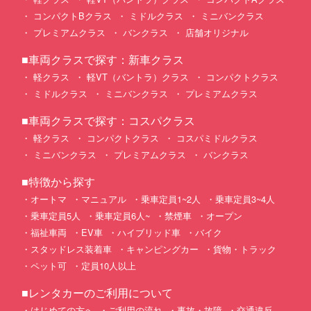
コンパクトBクラス
ミドルクラス
ミニバンクラス
プレミアムクラス
バンクラス
店舗オリジナル
■車両クラスで探す：新車クラス
軽クラス
軽VT（バントラ）クラス
コンパクトクラス
ミドルクラス
ミニバンクラス
プレミアムクラス
■車両クラスで探す：コスパクラス
軽クラス
コンパクトクラス
コスパミドルクラス
ミニバンクラス
プレミアムクラス
バンクラス
■特徴から探す
オートマ
マニュアル
乗車定員1~2人
乗車定員3~4人
乗車定員5人
乗車定員6人~
禁煙車
オープン
福祉車両
EV車
ハイブリッド車
バイク
スタッドレス装着車
キャンピングカー
貨物・トラック
ペット可
定員10人以上
■レンタカーのご利用について
はじめての方へ
ご利用の流れ
事故・故障
交通違反