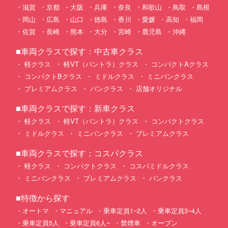
滋賀
京都
大阪
兵庫
奈良
和歌山
鳥取
島根
岡山
広島
山口
徳島
香川
愛媛
高知
福岡
佐賀
長崎
熊本
大分
宮崎
鹿児島
沖縄
■車両クラスで探す：中古車クラス
軽クラス
軽VT（バントラ）クラス
コンパクトAクラス
コンパクトBクラス
ミドルクラス
ミニバンクラス
プレミアムクラス
バンクラス
店舗オリジナル
■車両クラスで探す：新車クラス
軽クラス
軽VT（バントラ）クラス
コンパクトクラス
ミドルクラス
ミニバンクラス
プレミアムクラス
■車両クラスで探す：コスパクラス
軽クラス
コンパクトクラス
コスパミドルクラス
ミニバンクラス
プレミアムクラス
バンクラス
■特徴から探す
オートマ
マニュアル
乗車定員1~2人
乗車定員3~4人
乗車定員5人
乗車定員6人~
禁煙車
オープン