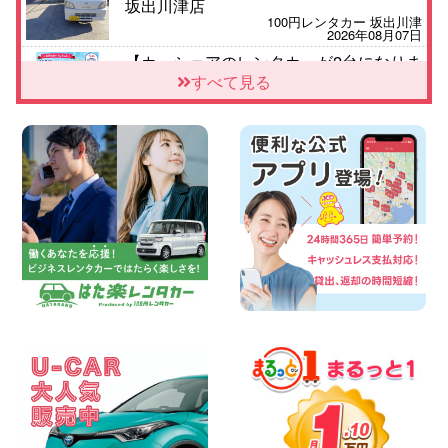
坂出川津店
100円レンタカー 坂出川津
2026年08月07日
【カーシェアのレンタカーが2台になりま
した!】 岐阜県 各務原那加店
すべて見る
100円レンタカー 各務原那加
2026年08月06日
空き有ります!!コンパクトSUV 軽 ミニバ
ン 軽トラ 車種多数!!関東圏必見♪ 東京都
町田根岸店
100円レンタカー 町田根岸
2026年08月06日
スズキ ワゴンRスマイル 納車☆ 三重県
四日市インター店
100円レンタカー 四日市インター
2026年08月06日
三河安城店 8月限定!平日限定レンタカー
お得キャンペーン実施中です♪ 愛知県 三
河安城店
100円レンタカー 三河安城
2026年08月06日
体調崩してませんか?? 兵庫県 加古川店
100円レンタカー 加古川
2026年08月06日