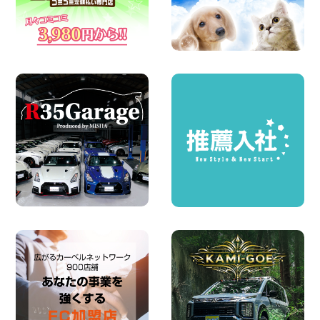
島根県 出雲ドーム前店
100円レンタカー 出雲ドーム前
2026年08月05日
人気のスペイドワゴン ライトブルーで登
場です! 東京都 羽田空港店
100円レンタカー 羽田空港
2026年08月04日
ちょっとそこまで。もっと気軽に 埼玉県
西武秩父駅前店
100円レンタカー 西武秩父駅前
2026年08月03日
圧倒的な存在感!【トヨタ・メガクルーザ
ー】を体感できるチャンスです! 千葉県
千葉北店
100円レンタカー 千葉北
2026年08月03日