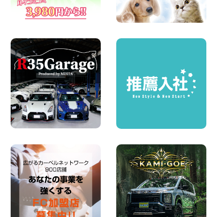
100円レンタカー 羽田空港
2026年08月04日
ちょっとそこまで。もっと気軽に 埼玉県
西武秩父駅前店
100円レンタカー 西武秩父駅前
2026年08月03日
圧倒的な存在感!【トヨタ・メガクルーザ
ー】を体感できるチャンスです! 千葉県
千葉北店
100円レンタカー 千葉北
2026年08月03日
★五所川原の夏を100円レンタカーで満
喫しよう!★ 青森県 五所川原店
100円レンタカー 五所川原
2026年08月01日