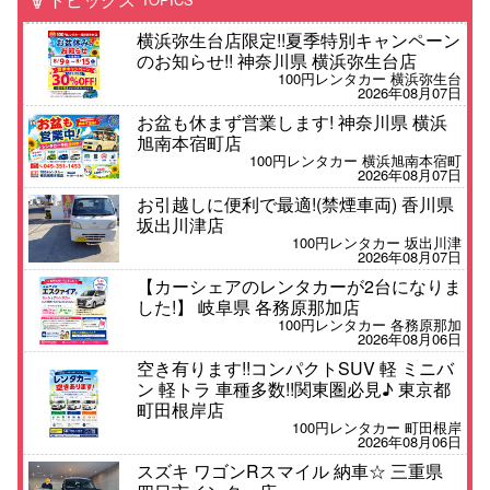
横浜弥生台店限定!!夏季特別キャンペーン
のお知らせ!! 神奈川県 横浜弥生台店
100円レンタカー 横浜弥生台
2026年08月07日
お盆も休まず営業します! 神奈川県 横浜
旭南本宿町店
100円レンタカー 横浜旭南本宿町
2026年08月07日
お引越しに便利で最適!(禁煙車両) 香川県
坂出川津店
100円レンタカー 坂出川津
2026年08月07日
【カーシェアのレンタカーが2台になりま
した!】 岐阜県 各務原那加店
100円レンタカー 各務原那加
2026年08月06日
空き有ります!!コンパクトSUV 軽 ミニバ
ン 軽トラ 車種多数!!関東圏必見♪ 東京都
町田根岸店
100円レンタカー 町田根岸
2026年08月06日
スズキ ワゴンRスマイル 納車☆ 三重県