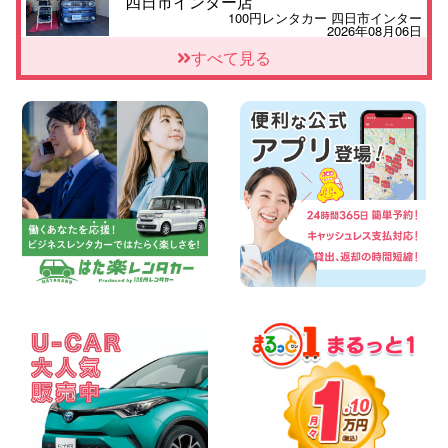
四日市インター店
100円レンタカー 四日市インター
2026年08月06日
三河安城店 8月限定!平日限定レンタカー
すべて見る
お得キャンペーン実施中です♪ 愛知県 三
河安城店
100円レンタカー 三河安城
2026年08月06日
4人乗り軽自動車 ダイハツ:タント 広島県
ベイシティ宇品店
100円レンタカー ベイシティ宇品
2026年08月06日
体調崩してませんか?? 兵庫県 加古川店
100円レンタカー 加古川
2026年08月06日
【佐渡の夏はレンタカーで自由に!】 新潟
県 両津店
100円レンタカー 両津
2026年08月06日
佐渡空港店はお盆も休まず営業中! 新潟県
佐渡空港店
100円レンタカー 佐渡空港
2026年08月06日