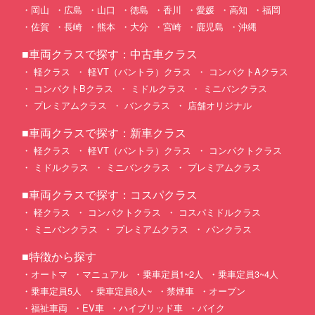
岡山
広島
山口
徳島
香川
愛媛
高知
福岡
佐賀
長崎
熊本
大分
宮崎
鹿児島
沖縄
■車両クラスで探す：中古車クラス
軽クラス
軽VT（バントラ）クラス
コンパクトAクラス
コンパクトBクラス
ミドルクラス
ミニバンクラス
プレミアムクラス
バンクラス
店舗オリジナル
■車両クラスで探す：新車クラス
軽クラス
軽VT（バントラ）クラス
コンパクトクラス
ミドルクラス
ミニバンクラス
プレミアムクラス
■車両クラスで探す：コスパクラス
軽クラス
コンパクトクラス
コスパミドルクラス
ミニバンクラス
プレミアムクラス
バンクラス
■特徴から探す
オートマ
マニュアル
乗車定員1~2人
乗車定員3~4人
乗車定員5人
乗車定員6人~
禁煙車
オープン
福祉車両
EV車
ハイブリッド車
バイク