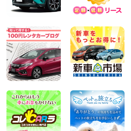
今週末空きあります☆ 大阪府 寝屋川太間
東町店
100円レンタカー 寝屋川太間東町
2026年08月06日
☆ お盆特別乗り放題プラン ☆ 埼玉県 杉
戸店
100円レンタカー 杉戸
2026年08月06日
今週末空きあります◎ カーシェア 墨田文
花店 東京都 墨田文花店
100円レンタカー 墨田文花
2026年08月06日
ハイエースワゴンGL!!クルーズコントロ
ールが付いている〜!! 福島県 福島笹木野
店
100円レンタカー 福島笹木野
2026年08月05日
※※超格安日額5,800円※※荷物運びに最適
の軽バンのレンタカー!! 出雲ドーム前店
島根県 出雲ドーム前店
100円レンタカー 出雲ドーム前
2026年08月05日
人気のスペイドワゴン ライトブルーで登
場です! 東京都 羽田空港店