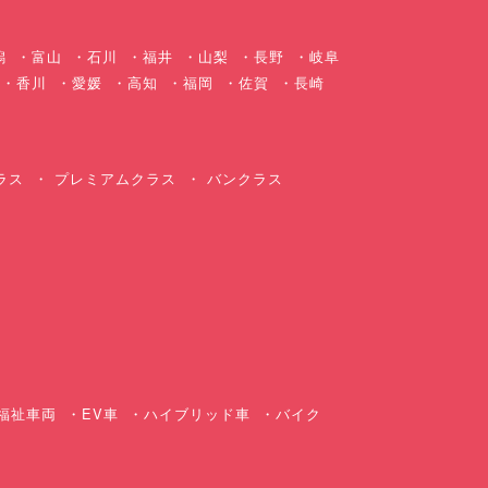
潟
富山
石川
福井
山梨
長野
岐阜
香川
愛媛
高知
福岡
佐賀
長崎
ラス
プレミアムクラス
バンクラス
ス
福祉車両
EV車
ハイブリッド車
バイク