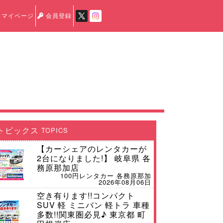
マイページ
会員登録
トピックス
TOPICS
【カーシェアのレンタカーが
2台になりました!】 岐阜県 各
務原那加店
100円レンタカー 各務原那加
2026年08月06日
空き有ります!!コンパクト
SUV 軽 ミニバン 軽トラ 車種
多数!!関東圏必見♪ 東京都 町