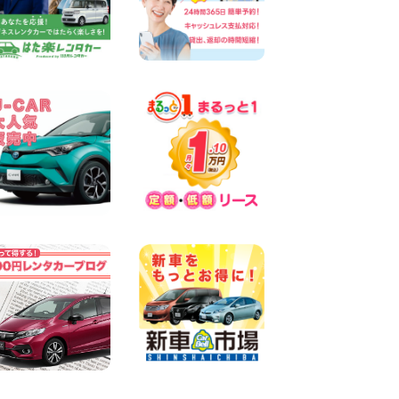
100円レンタカー 両津
2026年08月06日
佐渡空港店はお盆も休まず営
業中! 新潟県 佐渡空港店
100円レンタカー 佐渡空港
2026年08月06日
今週末空きあります☆ 大阪府
寝屋川太間東町店
100円レンタカー 寝屋川太間東町
2026年08月06日
☆ お盆特別乗り放題プラン
☆ 埼玉県 杉戸店
100円レンタカー 杉戸
2026年08月06日
今週末空きあります◎ カーシ
ェア 墨田文花店 東京都 墨田
文花店
100円レンタカー 墨田文花
2026年08月06日
当社在庫車紹介【軽トラ】ハ
イゼットトラック 神奈川県
横浜旭南本宿町店
100円レンタカー 横浜旭南本宿町
2026年08月06日