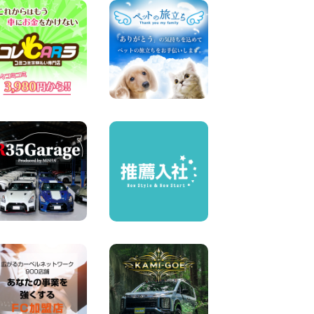
横浜弥生台店限定!!夏季特別
キャンペーンのお知らせ!! 神
奈川県 横浜弥生台店
100円レンタカー 横浜弥生台
2026年08月06日
ハイエースワゴンGL!!クルー
ズコントロールが付いてい
る〜!! 福島県 福島笹木野店
100円レンタカー 福島笹木野
2026年08月05日
※※超格安日額5,800円※※荷物
運びに最適の軽バンのレンタ
カー!! 出雲ドーム前店 島根県
出雲ドーム前店
100円レンタカー 出雲ドーム前
2026年08月05日
人気のスペイドワゴン ライト
ブルーで登場です! 東京都 羽
田空港店
100円レンタカー 羽田空港
2026年08月04日
お引越しに便利で最適!(禁煙
車両) 香川県 坂出川津店
100円レンタカー 坂出川津