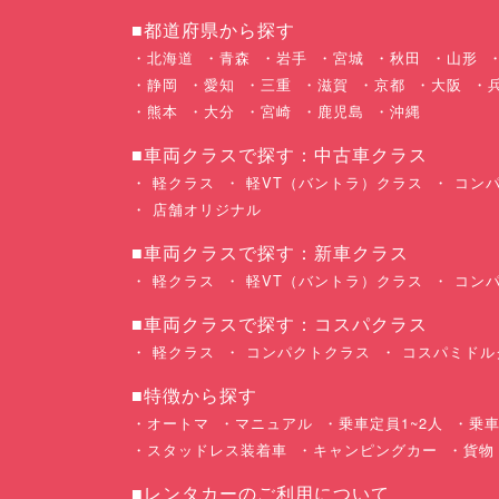
■都道府県から探す
北海道
青森
岩手
宮城
秋田
山形
静岡
愛知
三重
滋賀
京都
大阪
熊本
大分
宮崎
鹿児島
沖縄
■車両クラスで探す：中古車クラス
軽クラス
軽VT（バントラ）クラス
コンパ
店舗オリジナル
■車両クラスで探す：新車クラス
軽クラス
軽VT（バントラ）クラス
コンパ
■車両クラスで探す：コスパクラス
軽クラス
コンパクトクラス
コスパミドル
■特徴から探す
オートマ
マニュアル
乗車定員1~2人
乗車
スタッドレス装着車
キャンピングカー
貨物
■レンタカーのご利用について