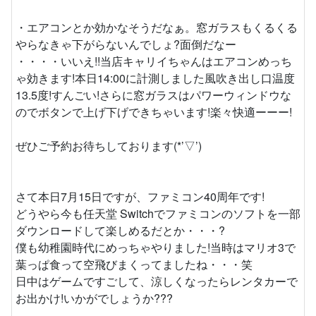
・エアコンとか効かなそうだなぁ。窓ガラスもくるくる
やらなきゃ下がらないんでしょ?面倒だなー
・・・・いいえ!!当店キャリイちゃんはエアコンめっち
ゃ効きます!本日14:00に計測しました風吹き出し口温度
13.5度!すんごい!さらに窓ガラスはパワーウィンドウな
のでボタンで上げ下げできちゃいます!楽々快適ーーー!
ぜひご予約お待ちしております(*’▽’)
さて本日7月15日ですが、ファミコン40周年です!
どうやら今も任天堂 Switchでファミコンのソフトを一部
ダウンロードして楽しめるだとか・・・?
僕も幼稚園時代にめっちゃやりました!当時はマリオ3で
葉っぱ食って空飛びまくってましたね・・・笑
日中はゲームですごして、涼しくなったらレンタカーで
お出かけ!いかがでしょうか???