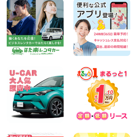
100円レンタカー 両津
2026年08月06日
佐渡空港店はお盆も休まず営業中! 新潟県
佐渡空港店
100円レンタカー 佐渡空港
2026年08月06日
今週末空きあります☆ 大阪府 寝屋川太間
東町店
100円レンタカー 寝屋川太間東町
2026年08月06日
☆ お盆特別乗り放題プラン ☆ 埼玉県 杉
戸店
100円レンタカー 杉戸
2026年08月06日
今週末空きあります◎ カーシェア 墨田文
花店 東京都 墨田文花店
100円レンタカー 墨田文花
2026年08月06日
当社在庫車紹介【軽トラ】ハイゼットト
ラック 神奈川県 横浜旭南本宿町店
100円レンタカー 横浜旭南本宿町
2026年08月06日
横浜弥生台店限定!!夏季特別キャンペーン
のお知らせ!! 神奈川県 横浜弥生台店