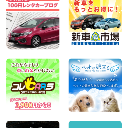
100円レンタカー 横浜弥生台
2026年08月06日
ハイエースワゴンGL!!クルーズコントロ
ールが付いている〜!! 福島県 福島笹木野
店
100円レンタカー 福島笹木野
2026年08月05日
※※超格安日額5,800円※※荷物運びに最適
の軽バンのレンタカー!! 出雲ドーム前店
島根県 出雲ドーム前店
100円レンタカー 出雲ドーム前
2026年08月05日
人気のスペイドワゴン ライトブルーで登
場です! 東京都 羽田空港店
100円レンタカー 羽田空港
2026年08月04日
お引越しに便利で最適!(禁煙車両) 香川県
坂出川津店
100円レンタカー 坂出川津
2026年08月04日
ちょっとそこまで。もっと気軽に 埼玉県
西武秩父駅前店
100円レンタカー 西武秩父駅前
2026年08月03日