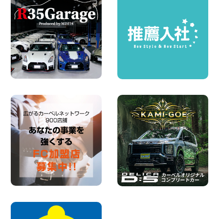
圧倒的な存在感!【トヨタ・メガクルーザ
ー】を体感できるチャンスです! 千葉県
千葉北店
100円レンタカー 千葉北
2026年08月03日
★五所川原の夏を100円レンタカーで満
喫しよう!★ 青森県 五所川原店
100円レンタカー 五所川原
2026年08月01日