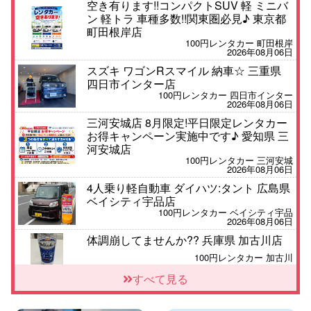
空き有ります!!コンパクトSUV 軽 ミニバ
ン 軽トラ 車種多数!!関東圏必見♪ 東京都
町田根岸店
100円レンタカー 町田根岸
2026年08月06日
スズキ ワゴンRスマイル 納車☆ 三重県
四日市インター店
100円レンタカー 四日市インター
2026年08月06日
三河安城店 8月限定!平日限定レンタカー
お得キャンペーン実施中です♪ 愛知県 三
河安城店
100円レンタカー 三河安城
2026年08月06日
4人乗り軽自動車 ダイハツ:タント 広島県
ベイシティ宇品店
100円レンタカー ベイシティ宇品
2026年08月06日
体調崩してませんか?? 兵庫県 加古川店
100円レンタカー 加古川
2026年08月06日
すべて見る
【佐渡の夏はレンタカーで自由に!】 新潟
県 両津店