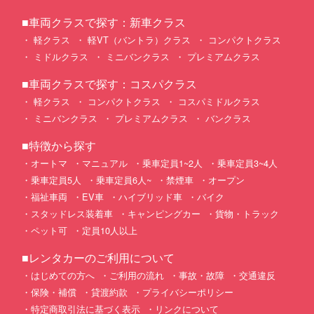
■車両クラスで探す：新車クラス
軽クラス
軽VT（バントラ）クラス
コンパクトクラス
ミドルクラス
ミニバンクラス
プレミアムクラス
■車両クラスで探す：コスパクラス
軽クラス
コンパクトクラス
コスパミドルクラス
ミニバンクラス
プレミアムクラス
バンクラス
■特徴から探す
オートマ
マニュアル
乗車定員1~2人
乗車定員3~4人
乗車定員5人
乗車定員6人~
禁煙車
オープン
福祉車両
EV車
ハイブリッド車
バイク
スタッドレス装着車
キャンピングカー
貨物・トラック
ペット可
定員10人以上
■レンタカーのご利用について
はじめての方へ
ご利用の流れ
事故・故障
交通違反
保険・補償
貸渡約款
プライバシーポリシー
特定商取引法に基づく表示
リンクについて