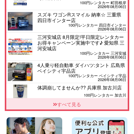
100円レンタカー 町田根岸
2026年08月06日
スズキ ワゴンRスマイル 納車☆ 三重県
四日市インター店
100円レンタカー 四日市インター
2026年08月06日
三河安城店 8月限定!平日限定レンタカー
お得キャンペーン実施中です♪ 愛知県 三
河安城店
100円レンタカー 三河安城
2026年08月06日
4人乗り軽自動車 ダイハツ:タント 広島県
ベイシティ宇品店
100円レンタカー ベイシティ宇品
2026年08月06日
体調崩してませんか?? 兵庫県 加古川店
100円レンタカー 加古川
2026年08月06日
すべて見る
【佐渡の夏はレンタカーで自由に!】 新潟
県 両津店
100円レンタカー 両津
2026年08月06日
佐渡空港店はお盆も休まず営業中! 新潟県