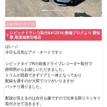
2023年07月17日
シビックドラレコ取付&#12316;整備ブログより 愛知
県 尾張旭東印場店
はいっ!
今日も元気なアイ・オートです☆
シビックタイプRの前後ドライブレコーダー取付で
静岡県からお越しいただきました。
トリムが脱着できずドアと一体となっており
配線を通すのが大変でコツがいりますが
バッチリ通りました。
配線が見えるのは自分も嫌ですので出来る限りスッキリ
取付させて頂きます。