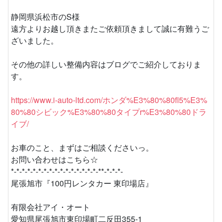
静岡県浜松市のS様
遠方よりお越し頂きまたご依頼頂きまして誠に有難うご
ざいました。
その他の詳しい整備内容はブログでご紹介しておりま
す。
https://www.i-auto-ltd.com/ホンダ%E3%80%80fl5%E3%
80%80シビック%E3%80%80タイプr%E3%80%80ドラ
イブ/
お車のこと、まずはご相談くださいっ。
お問い合わせはこちら☆
*-*-*-*-*-*-*-*-*-*-*-*-*-*-*-*-**-*-*-*-
尾張旭市『100円レンタカー 東印場店』
有限会社アイ・オート
愛知県尾張旭市東印場町二反田355-1