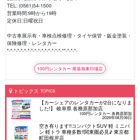
TEL: (0561)54-1500
営業時間:9時から19時
定休日:日曜祝日
中古車展示有・車検点検修理・タイヤ保管・鈑金塗装・
保険修理・レンタカー
*-*-*-*-*-*-*-*-*-*-*-*-*-*-*-*-**-*-*-*-
100円レンタカー 尾張旭東印場店
トピックス
TOPICS
【カーシェアのレンタカーが2台になりま
した!】 岐阜県 各務原那加店
100円レンタカー 各務原那加
2026年08月06日
空き有ります!!コンパクトSUV 軽 ミニバ
ン 軽トラ 車種多数!!関東圏必見♪ 東京都
町田根岸店