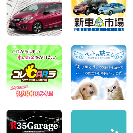
ールが付いている〜!! 福島県 福島笹木野
店
100円レンタカー 福島笹木野
2026年08月05日
※※超格安日額5,800円※※荷物運びに最適
の軽バンのレンタカー!! 出雲ドーム前店
島根県 出雲ドーム前店
100円レンタカー 出雲ドーム前
2026年08月05日
人気のスペイドワゴン ライトブルーで登
場です! 東京都 羽田空港店
100円レンタカー 羽田空港
2026年08月04日
お引越しに便利で最適!(禁煙車両) 香川県
坂出川津店
100円レンタカー 坂出川津
2026年08月04日
ちょっとそこまで。もっと気軽に 埼玉県
西武秩父駅前店
100円レンタカー 西武秩父駅前
2026年08月03日
圧倒的な存在感!【トヨタ・メガクルーザ
ー】を体感できるチャンスです! 千葉県
千葉北店