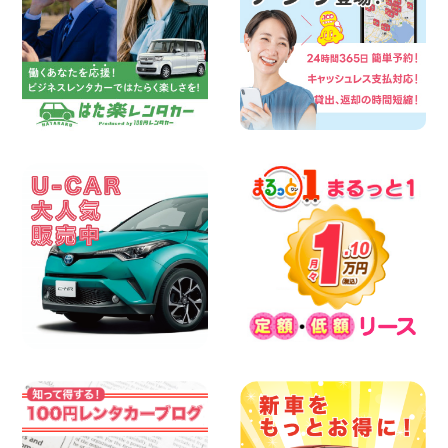
佐渡空港店
100円レンタカー 佐渡空港
2026年08月06日
今週末空きあります☆ 大阪府 寝屋川太間
東町店
100円レンタカー 寝屋川太間東町
2026年08月06日
☆ お盆特別乗り放題プラン ☆ 埼玉県 杉
戸店
100円レンタカー 杉戸
2026年08月06日
今週末空きあります◎ カーシェア 墨田文
花店 東京都 墨田文花店
100円レンタカー 墨田文花
2026年08月06日
当社在庫車紹介【軽トラ】ハイゼットト
ラック 神奈川県 横浜旭南本宿町店
100円レンタカー 横浜旭南本宿町
2026年08月06日
横浜弥生台店限定!!夏季特別キャンペーン
のお知らせ!! 神奈川県 横浜弥生台店
100円レンタカー 横浜弥生台
2026年08月06日
ハイエースワゴンGL!!クルーズコントロ