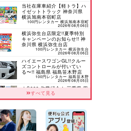
当社在庫車紹介【軽トラ】ハ
イゼットトラック 神奈川県
横浜旭南本宿町店
100円レンタカー 横浜旭南本宿町
2026年08月06日
横浜弥生台店限定!!夏季特別
キャンペーンのお知らせ!! 神
奈川県 横浜弥生台店
100円レンタカー 横浜弥生台
2026年08月06日
ハイエースワゴンGL!!クルー
ズコントロールが付いてい
る〜!! 福島県 福島笹木野店
100円レンタカー 福島笹木野
2026年08月05日
★S660 作業紹介★ 三重県 四
すべて見る
日市インター店
100円レンタカー 四日市インター
2026年08月05日
佐渡空港店はお盆も休まず営
業中&#8252; 新潟県 佐渡空港
店
100円レンタカー 佐渡空港
2026年08月05日