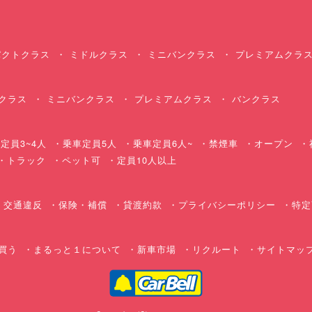
クトクラス
ミドルクラス
ミニバンクラス
プレミアムクラ
クラス
ミニバンクラス
プレミアムクラス
バンクラス
定員3~4人
乗車定員5人
乗車定員6人~
禁煙車
オープン
・トラック
ペット可
定員10人以上
交通違反
保険・補償
貸渡約款
プライバシーポリシー
特定
買う
まるっと１について
新車市場
リクルート
サイトマッ