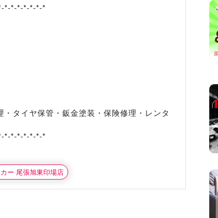
*-*-*-*-*-*-*-*
』
理・タイヤ保管・鈑金塗装・保険修理・レンタ
*-*-*-*-*-*-*-*
タカー 尾張旭東印場店