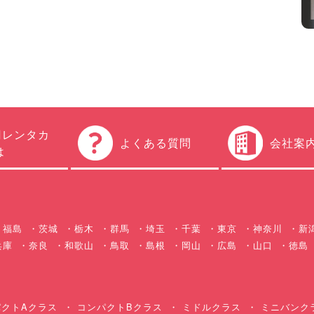
円レンタカ
よくある質問
会社案
は
福島
茨城
栃木
群馬
埼玉
千葉
東京
神奈川
新
兵庫
奈良
和歌山
鳥取
島根
岡山
広島
山口
徳島
クトAクラス
コンパクトBクラス
ミドルクラス
ミニバンク