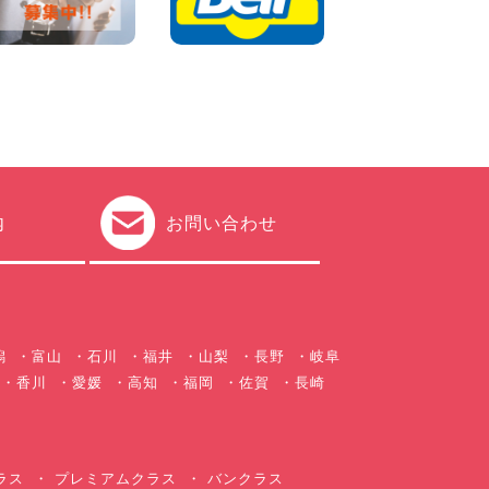
2026年08月03日
圧倒的な存在感!【トヨタ・メ
ガクルーザー】を体感できる
チャンスです! 千葉県 千葉北
店
100円レンタカー 千葉北
2026年08月03日
★五所川原の夏を100円レン
タカーで満喫しよう!★ 青森
県 五所川原店
100円レンタカー 五所川原
内
お問い合わせ
2026年08月01日
新車レンタカー導入決定!ハイ
ゼットカーゴ4WDが仲間入り
します! 広島県 広島北店
100円レンタカー 広島北
2026年08月01日
潟
富山
石川
福井
山梨
長野
岐阜
香川
愛媛
高知
福岡
佐賀
長崎
ラス
プレミアムクラス
バンクラス