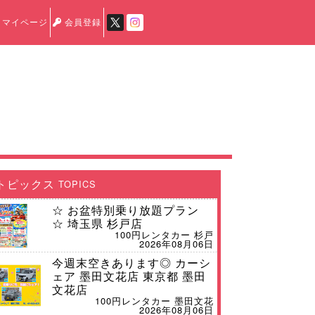
マイページ
会員登録
トピックス
TOPICS
☆ お盆特別乗り放題プラン
☆ 埼玉県 杉戸店
100円レンタカー 杉戸
2026年08月06日
今週末空きあります◎ カーシ
ェア 墨田文花店 東京都 墨田
文花店
100円レンタカー 墨田文花
2026年08月06日