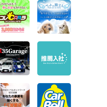
務原那加店
100円レンタカー 各務原那加
2026年08月04日
お盆のご予定はお決まりです
か?佐渡でレンタカー借りる
なら100円レンタカー! 新潟県
両津店
100円レンタカー 両津
2026年08月04日
お引越しに便利で最適!(禁煙
車両) 香川県 坂出川津店
100円レンタカー 坂出川津
2026年08月04日
8月 お盆休みのお知らせ 広島
県 ベイシティ宇品店
100円レンタカー ベイシティ宇品
2026年08月03日
ちょっとそこまで。もっと気
軽に 埼玉県 西武秩父駅前店
100円レンタカー 西武秩父駅前
2026年08月03日
加古川店のレンタル車リス
ト!!! 兵庫県 加古川店
100円レンタカー 加古川