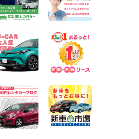
※※超格安日額5,800円※※荷物
運びに最適の軽バンのレンタ
カー!! 出雲ドーム前店 島根県
出雲ドーム前店
100円レンタカー 出雲ドーム前
2026年08月05日
三河安城店 人気のハイブリッ
ドレンタカー♪新型プリウス
ご予約受付中です! 愛知県 三
河安城店
100円レンタカー 三河安城
2026年08月04日
夏季休業のお知らせ☆ 大阪府
寝屋川太間東町店
100円レンタカー 寝屋川太間東町
2026年08月04日
人気のスペイドワゴン ライト
ブルーで登場です! 東京都 羽
田空港店
100円レンタカー 羽田空港
2026年08月04日
【カーシェアのレンタカーが
2台になりました!】 岐阜県 各