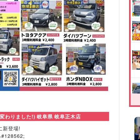
Next
わりました!) 岐阜県 岐阜正木店
新登場!
28562;