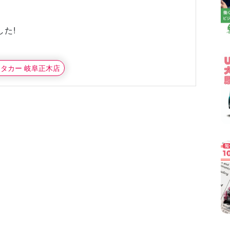
た!
ンタカー 岐阜正木店