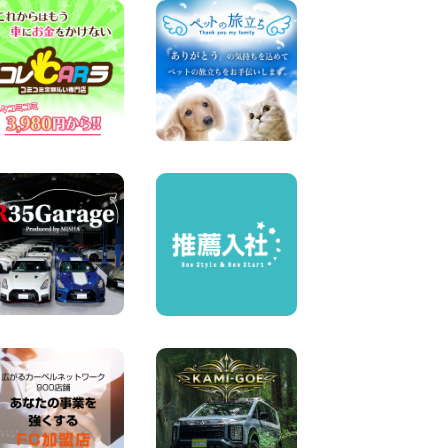
100円レンタカー 中川かの里
2026年08月07日
☆ 夏休みクーポン登場!最大
9,500円おトク! ☆ 鳥取県 鳥
取青谷店
100円レンタカー 鳥取青谷
2026年08月07日
人気のハイエース!! 大阪府 寝
屋川太間東町店
100円レンタカー 寝屋川太間東町
2026年08月07日
夏季休暇のお知らせ 東京都
墨田両国店
100円レンタカー 墨田両国
2026年08月07日
夏季休暇のお知らせ 東京都
墨田文花店
100円レンタカー 墨田文花
2026年08月07日
お盆も休まず営業します! 神
奈川県 横浜旭南本宿町店
100円レンタカー 横浜旭南本宿町
2026年08月07日
お引越しに便利で最適!(禁煙