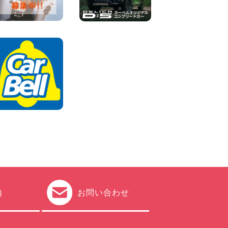
車両) 香川県 坂出川津店
100円レンタカー 坂出川津
2026年08月07日
【カーシェアのレンタカーが
2台になりました!】 岐阜県 各
務原那加店
100円レンタカー 各務原那加
2026年08月06日
内
お問い合わせ