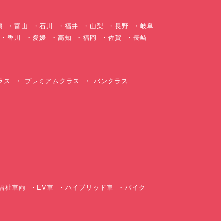
潟
富山
石川
福井
山梨
長野
岐阜
香川
愛媛
高知
福岡
佐賀
長崎
ラス
プレミアムクラス
バンクラス
ス
福祉車両
EV車
ハイブリッド車
バイク