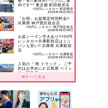
格・安!!!夏休みパックのご案
内です^^ 東京都 町田根岸店
100円レンタカー 町田根岸
2026年08月08日
「お得」お盆限定特別料金!!
兵庫県 神戸西区枝吉店
100円レンタカー 神戸西区枝吉
2026年08月08日
お盆シーズン空きあり!!100円
レンタカー兵庫駅前店はミニ
バンも安い!! 兵庫県 兵庫駅前
店
100円レンタカー 兵庫駅前
2026年08月08日
人気の『 軽 トラック 』 ご予
約はお早めに♪ 広島県 ベイシ
ティ宇品店
すべて見る
100円レンタカー ベイシティ宇品
2026年08月08日
★WRX 作業紹介★ 三重県 四
日市インター店
100円レンタカー 四日市インター
2026年08月08日
横浜弥生台店限定!!夏季特別