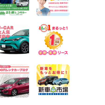
キャンペーンのお知らせ!! 神
奈川県 横浜弥生台店
100円レンタカー 横浜弥生台
2026年08月08日
2026三河安城店お盆休みご連
絡 愛知県 三河安城店
100円レンタカー 三河安城
2026年08月08日
☆ お盆特別乗り放題プラン
☆ 埼玉県 杉戸店
100円レンタカー 杉戸
2026年08月07日
佐渡でのドライブは安全第一!
交通事故にご注意ください 新
潟県 佐渡空港店
100円レンタカー 佐渡空港
2026年08月07日
楽しい佐渡旅行を守るために!
安全運転のお願い 新潟県 両
津店
100円レンタカー 両津
2026年08月07日
日産セレナが新入荷!!中川か
の里店!! 愛知県 中川かの里店