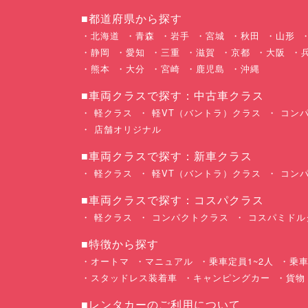
■都道府県から探す
北海道
青森
岩手
宮城
秋田
山形
静岡
愛知
三重
滋賀
京都
大阪
熊本
大分
宮崎
鹿児島
沖縄
■車両クラスで探す：中古車クラス
軽クラス
軽VT（バントラ）クラス
コンパ
店舗オリジナル
■車両クラスで探す：新車クラス
軽クラス
軽VT（バントラ）クラス
コンパ
■車両クラスで探す：コスパクラス
軽クラス
コンパクトクラス
コスパミドル
■特徴から探す
オートマ
マニュアル
乗車定員1~2人
乗車
スタッドレス装着車
キャンピングカー
貨物
■レンタカーのご利用について