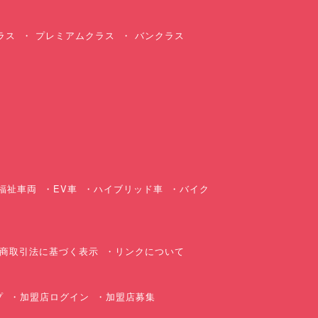
ラス
プレミアムクラス
バンクラス
ス
福祉車両
EV車
ハイブリッド車
バイク
商取引法に基づく表示
リンクについて
プ
加盟店ログイン
加盟店募集