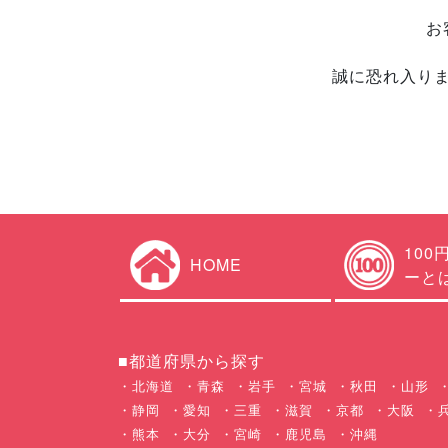
お
誠に恐れ入り
100
HOME
ーと
■都道府県から探す
北海道
青森
岩手
宮城
秋田
山形
静岡
愛知
三重
滋賀
京都
大阪
熊本
大分
宮崎
鹿児島
沖縄