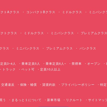
クトAクラス
コンパクトBクラス
ミドルクラス
ミニバンク
クトクラス
ミドルクラス
ミニバンクラス
プレミアムクラ
クラス
ミニバンクラス
プレミアムクラス
バンクラス
定員3~4人
乗車定員5人
乗車定員6人~
禁煙車
オープン
・トラック
ペット可
定員10人以上
交通違反
保険・補償
貸渡約款
プライバシーポリシー
特定
買う
まるっと１について
新車市場
リクルート
サイトマッ