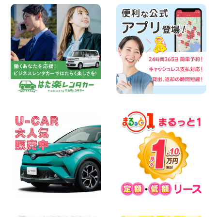
2026年08月08日
お盆シーズン空きあり!!100円レンタカー
兵庫駅前店はミニバンも安い!! 兵庫県 兵
庫駅前店
100円レンタカー 兵庫駅前
2026年08月08日
人気の『 軽 トラック 』 ご予約はお早め
に♪ 広島県 ベイシティ宇品店
100円レンタカー ベイシティ宇品
2026年08月08日
★WRX 作業紹介★ 三重県 四日市インタ
ー店
100円レンタカー 四日市インター
2026年08月08日
横浜弥生台店限定!!夏季特別キャンペーン
のお知らせ!! 神奈川県 横浜弥生台店
100円レンタカー 横浜弥生台
2026年08月08日
2026三河安城店お盆休みご連絡 愛知県
三河安城店
100円レンタカー 三河安城
2026年08月08日
☆ お盆特別乗り放題プラン ☆ 埼玉県 杉