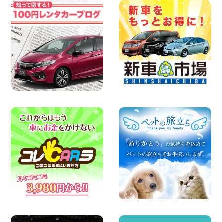
戸店
100円レンタカー 杉戸
2026年08月07日
佐渡でのドライブは安全第一!交通事故に
ご注意ください 新潟県 佐渡空港店
100円レンタカー 佐渡空港
2026年08月07日
楽しい佐渡旅行を守るために!安全運転の
お願い 新潟県 両津店
100円レンタカー 両津
2026年08月07日
日産セレナが新入荷!!中川かの里店!! 愛知
県 中川かの里店
100円レンタカー 中川かの里
2026年08月07日
☆ 夏休みクーポン登場!最大9,500円おト
ク! ☆ 鳥取県 鳥取青谷店
100円レンタカー 鳥取青谷
2026年08月07日
夏季休暇のお知らせ 東京都 墨田両国店
100円レンタカー 墨田両国
2026年08月07日
夏季休暇のお知らせ 東京都 墨田文花店