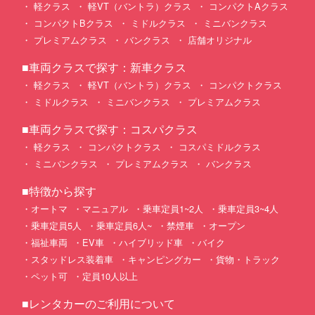
軽クラス
軽VT（バントラ）クラス
コンパクトAクラス
コンパクトBクラス
ミドルクラス
ミニバンクラス
プレミアムクラス
バンクラス
店舗オリジナル
■車両クラスで探す：新車クラス
軽クラス
軽VT（バントラ）クラス
コンパクトクラス
ミドルクラス
ミニバンクラス
プレミアムクラス
■車両クラスで探す：コスパクラス
軽クラス
コンパクトクラス
コスパミドルクラス
ミニバンクラス
プレミアムクラス
バンクラス
■特徴から探す
オートマ
マニュアル
乗車定員1~2人
乗車定員3~4人
乗車定員5人
乗車定員6人~
禁煙車
オープン
福祉車両
EV車
ハイブリッド車
バイク
スタッドレス装着車
キャンピングカー
貨物・トラック
ペット可
定員10人以上
■レンタカーのご利用について