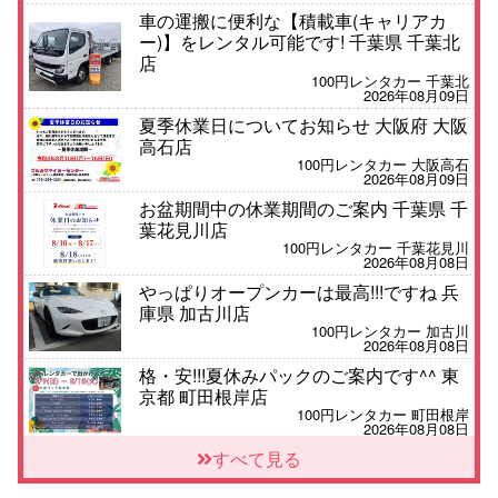
車の運搬に便利な【積載車(キャリアカ
ー)】をレンタル可能です! 千葉県 千葉北
店
100円レンタカー 千葉北
2026年08月09日
夏季休業日についてお知らせ 大阪府 大阪
高石店
100円レンタカー 大阪高石
2026年08月09日
お盆期間中の休業期間のご案内 千葉県 千
葉花見川店
100円レンタカー 千葉花見川
2026年08月08日
やっぱりオープンカーは最高!!!ですね 兵
庫県 加古川店
100円レンタカー 加古川
2026年08月08日
格・安!!!夏休みパックのご案内です^^ 東
京都 町田根岸店
100円レンタカー 町田根岸
2026年08月08日
「お得」お盆限定特別料金!! 兵庫県 神戸
すべて見る
西区枝吉店
100円レンタカー 神戸西区枝吉