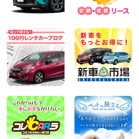
2026三河安城店お盆休みご連絡 愛知県
三河安城店
100円レンタカー 三河安城
2026年08月08日
☆ お盆特別乗り放題プラン ☆ 埼玉県 杉
戸店
100円レンタカー 杉戸
2026年08月07日
佐渡でのドライブは安全第一!交通事故に
ご注意ください 新潟県 佐渡空港店
100円レンタカー 佐渡空港
2026年08月07日
楽しい佐渡旅行を守るために!安全運転の
お願い 新潟県 両津店
100円レンタカー 両津
2026年08月07日
日産セレナが新入荷!!中川かの里店!! 愛知
県 中川かの里店
100円レンタカー 中川かの里
2026年08月07日
☆ 夏休みクーポン登場!最大9,500円おト
ク! ☆ 鳥取県 鳥取青谷店
100円レンタカー 鳥取青谷
2026年08月07日