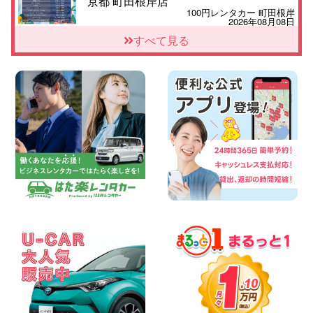
京都 町田根岸店
100円レンタカー 町田根岸
2026年08月08日
「お得」お盆限定特別料金!! 兵庫県 神戸
すべて見る
西区枝吉店
100円レンタカー 神戸西区枝吉
2026年08月08日
お盆シーズン空きあり!!100円レンタカー
兵庫駅前店はミニバンも安い!! 兵庫県 兵
庫駅前店
100円レンタカー 兵庫駅前
2026年08月08日
人気の『 軽 トラック 』 ご予約はお早め
に♪ 広島県 ベイシティ宇品店
100円レンタカー ベイシティ宇品
2026年08月08日
★WRX 作業紹介★ 三重県 四日市インタ
ー店
100円レンタカー 四日市インター
2026年08月08日
横浜弥生台店限定!!夏季特別キャンペーン
のお知らせ!! 神奈川県 横浜弥生台店
100円レンタカー 横浜弥生台
2026年08月08日