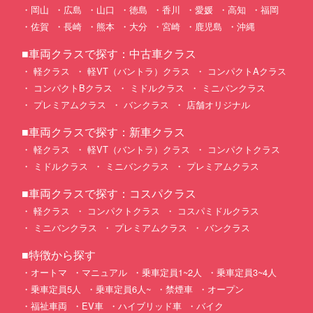
岡山
広島
山口
徳島
香川
愛媛
高知
福岡
佐賀
長崎
熊本
大分
宮崎
鹿児島
沖縄
■車両クラスで探す：中古車クラス
軽クラス
軽VT（バントラ）クラス
コンパクトAクラス
コンパクトBクラス
ミドルクラス
ミニバンクラス
プレミアムクラス
バンクラス
店舗オリジナル
■車両クラスで探す：新車クラス
軽クラス
軽VT（バントラ）クラス
コンパクトクラス
ミドルクラス
ミニバンクラス
プレミアムクラス
■車両クラスで探す：コスパクラス
軽クラス
コンパクトクラス
コスパミドルクラス
ミニバンクラス
プレミアムクラス
バンクラス
■特徴から探す
オートマ
マニュアル
乗車定員1~2人
乗車定員3~4人
乗車定員5人
乗車定員6人~
禁煙車
オープン
福祉車両
EV車
ハイブリッド車
バイク