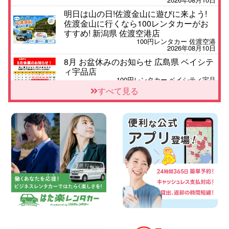
明日は山の日!佐渡金山に遊びに来よう!
佐渡金山に行くなら100レンタカーがお
すすめ! 新潟県 佐渡空港店
100円レンタカー 佐渡空港
2026年08月10日
8月 お盆休みのお知らせ 広島県 ベイシテ
ィ宇品店
100円レンタカー ベイシティ宇品
2026年08月10日
すべて見る
本日レンタカー空きあります!! 北海道 札
幌下手稲通り店
100円レンタカー 札幌下手稲通り
2026年08月10日
車の運搬に便利な【積載車(キャリアカ
ー)】をレンタル可能です! 千葉県 千葉北
店
100円レンタカー 千葉北
2026年08月09日
夏季休業日についてお知らせ 大阪府 大阪
高石店
100円レンタカー 大阪高石
2026年08月09日
お盆期間中の休業期間のご案内 千葉県 千