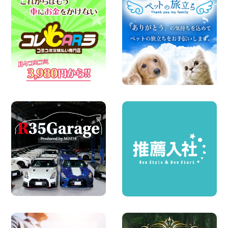
横浜弥生台店限定!!夏季特別キャンペーン
のお知らせ!! 神奈川県 横浜弥生台店
100円レンタカー 横浜弥生台
2026年08月08日
2026三河安城店お盆休みご連絡 愛知県
三河安城店
100円レンタカー 三河安城
2026年08月08日
☆ お盆特別乗り放題プラン ☆ 埼玉県 杉
戸店
100円レンタカー 杉戸
2026年08月07日
日産セレナが新入荷!!中川かの里店!! 愛知
県 中川かの里店
100円レンタカー 中川かの里
2026年08月07日
☆ 夏休みクーポン登場!最大9,500円おト
ク! ☆ 鳥取県 鳥取青谷店
100円レンタカー 鳥取青谷
2026年08月07日