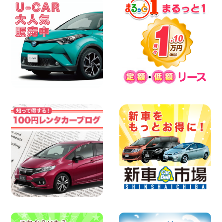
葉花見川店
100円レンタカー 千葉花見川
2026年08月08日
やっぱりオープンカーは最高!!!ですね 兵
庫県 加古川店
100円レンタカー 加古川
2026年08月08日
格・安!!!夏休みパックのご案内です^^ 東
京都 町田根岸店
100円レンタカー 町田根岸
2026年08月08日
「お得」お盆限定特別料金!! 兵庫県 神戸
西区枝吉店
100円レンタカー 神戸西区枝吉
2026年08月08日
お盆シーズン空きあり!!100円レンタカー
兵庫駅前店はミニバンも安い!! 兵庫県 兵
庫駅前店
100円レンタカー 兵庫駅前
2026年08月08日
★WRX 作業紹介★ 三重県 四日市インタ
ー店
100円レンタカー 四日市インター
2026年08月08日