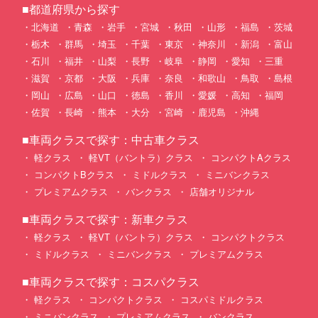
■都道府県から探す
北海道
青森
岩手
宮城
秋田
山形
福島
茨城
栃木
群馬
埼玉
千葉
東京
神奈川
新潟
富山
石川
福井
山梨
長野
岐阜
静岡
愛知
三重
滋賀
京都
大阪
兵庫
奈良
和歌山
鳥取
島根
岡山
広島
山口
徳島
香川
愛媛
高知
福岡
佐賀
長崎
熊本
大分
宮崎
鹿児島
沖縄
■車両クラスで探す：中古車クラス
軽クラス
軽VT（バントラ）クラス
コンパクトAクラス
コンパクトBクラス
ミドルクラス
ミニバンクラス
プレミアムクラス
バンクラス
店舗オリジナル
■車両クラスで探す：新車クラス
軽クラス
軽VT（バントラ）クラス
コンパクトクラス
ミドルクラス
ミニバンクラス
プレミアムクラス
■車両クラスで探す：コスパクラス
軽クラス
コンパクトクラス
コスパミドルクラス
ミニバンクラス
プレミアムクラス
バンクラス