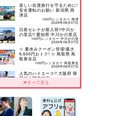
楽しい佐渡旅行を守るために!
安全運転のお願い 新潟県 両
津店
100円レンタカー 両津
2026年08月07日
日産セレナが新入荷!!中川か
の里店!! 愛知県 中川かの里店
100円レンタカー 中川かの里
2026年08月07日
☆ 夏休みクーポン登場!最大
9,500円おトク! ☆ 鳥取県 鳥
取青谷店
100円レンタカー 鳥取青谷
2026年08月07日
人気のハイエース!! 大阪府 寝
屋川太間東町店
すべて見る
100円レンタカー 寝屋川太間東町
2026年08月07日
ダイハツ タフト 納車♪ 三重
県 四日市インター店
100円レンタカー 四日市インター
2026年08月07日
夏季休暇のお知らせ 東京都