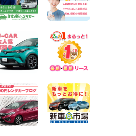
墨田両国店
100円レンタカー 墨田両国
2026年08月07日
三河安城店 8月後半のレンタ
カー予約はお早めに♪ルーミ
ーご予約受付中です! 愛知県
三河安城店
100円レンタカー 三河安城
2026年08月07日
お盆シーズン空きあり!!100円
レンタカー兵庫駅前店OPEN!!
兵庫県 兵庫駅前店
100円レンタカー 兵庫駅前
2026年08月07日
夏季休暇のお知らせ 東京都
墨田文花店
100円レンタカー 墨田文花
2026年08月07日
8月 お盆休みのお知らせ 広島
県 ベイシティ宇品店
100円レンタカー ベイシティ宇品
2026年08月07日
横浜弥生台店限定!!夏季特別
キャンペーンのお知らせ!! 神