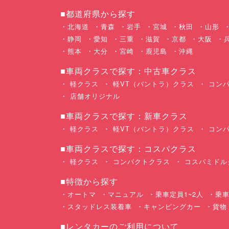
■都道府県から探す
北海道
青森
岩手
宮城
秋田
山形
静岡
愛知
三重
滋賀
京都
大阪
熊本
大分
宮崎
鹿児島
沖縄
■車両クラスで探す：中古車クラス
軽クラス
軽VT（バントラ）クラス
コンパ
店舗オリジナル
■車両クラスで探す：新車クラス
軽クラス
軽VT（バントラ）クラス
コンパ
■車両クラスで探す：コスパクラス
軽クラス
コンパクトクラス
コスパミドル
■特徴から探す
オートマ
マニュアル
乗車定員1~2人
乗車
スタッドレス装着車
キャンピングカー
貨物
■レンタカーのご利用について