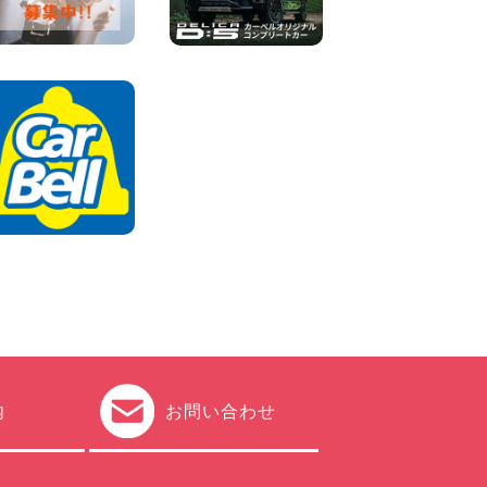
100円レンタカー 加古川
2026年08月06日
ハイエースワゴンGL!!クルー
ズコントロールが付いてい
る〜!! 福島県 福島笹木野店
100円レンタカー 福島笹木野
2026年08月05日
※※超格安日額5,800円※※荷物
運びに最適の軽バンのレンタ
カー!! 出雲ドーム前店 島根県
出雲ドーム前店
100円レンタカー 出雲ドーム前
2026年08月05日
内
お問い合わせ