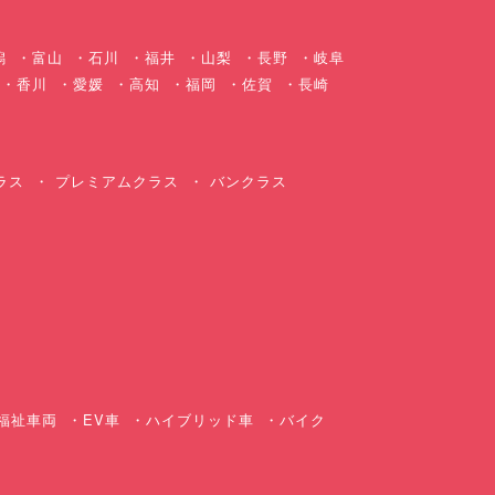
潟
富山
石川
福井
山梨
長野
岐阜
香川
愛媛
高知
福岡
佐賀
長崎
ラス
プレミアムクラス
バンクラス
ス
福祉車両
EV車
ハイブリッド車
バイク