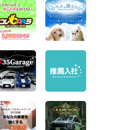
奈川県 横浜弥生台店
100円レンタカー 横浜弥生台
2026年08月07日
お盆も休まず営業します! 神
奈川県 横浜旭南本宿町店
100円レンタカー 横浜旭南本宿町
2026年08月07日
お引越しに便利で最適!(禁煙
車両) 香川県 坂出川津店
100円レンタカー 坂出川津
2026年08月07日
【カーシェアのレンタカーが
2台になりました!】 岐阜県 各
務原那加店
100円レンタカー 各務原那加
2026年08月06日
空き有ります!!コンパクト
SUV 軽 ミニバン 軽トラ 車種
多数!!関東圏必見♪ 東京都 町
田根岸店
100円レンタカー 町田根岸
2026年08月06日
体調崩してませんか?? 兵庫県
加古川店