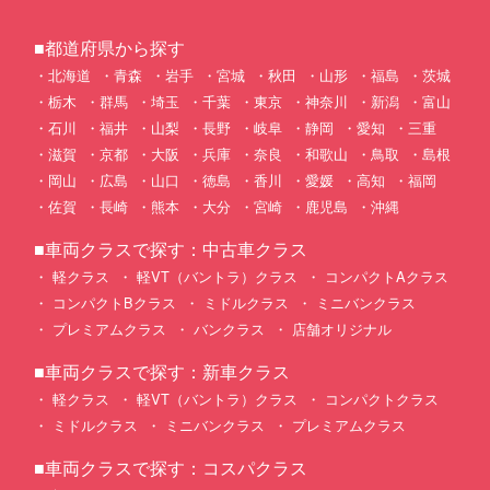
■都道府県から探す
北海道
青森
岩手
宮城
秋田
山形
福島
茨城
栃木
群馬
埼玉
千葉
東京
神奈川
新潟
富山
石川
福井
山梨
長野
岐阜
静岡
愛知
三重
滋賀
京都
大阪
兵庫
奈良
和歌山
鳥取
島根
岡山
広島
山口
徳島
香川
愛媛
高知
福岡
佐賀
長崎
熊本
大分
宮崎
鹿児島
沖縄
■車両クラスで探す：中古車クラス
軽クラス
軽VT（バントラ）クラス
コンパクトAクラス
コンパクトBクラス
ミドルクラス
ミニバンクラス
プレミアムクラス
バンクラス
店舗オリジナル
■車両クラスで探す：新車クラス
軽クラス
軽VT（バントラ）クラス
コンパクトクラス
ミドルクラス
ミニバンクラス
プレミアムクラス
■車両クラスで探す：コスパクラス