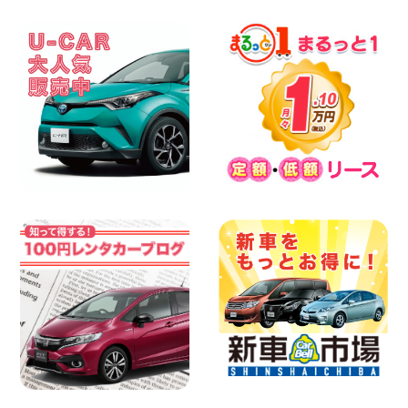
お願い 新潟県 両津店
100円レンタカー 両津
2026年08月07日
日産セレナが新入荷!!中川かの里店!! 愛知
県 中川かの里店
100円レンタカー 中川かの里
2026年08月07日
☆ 夏休みクーポン登場!最大9,500円おト
ク! ☆ 鳥取県 鳥取青谷店
100円レンタカー 鳥取青谷
2026年08月07日
人気のハイエース!! 大阪府 寝屋川太間東
町店
100円レンタカー 寝屋川太間東町
2026年08月07日
夏季休暇のお知らせ 東京都 墨田両国店
100円レンタカー 墨田両国
2026年08月07日
夏季休暇のお知らせ 東京都 墨田文花店
100円レンタカー 墨田文花
2026年08月07日
お盆も休まず営業します! 神奈川県 横浜