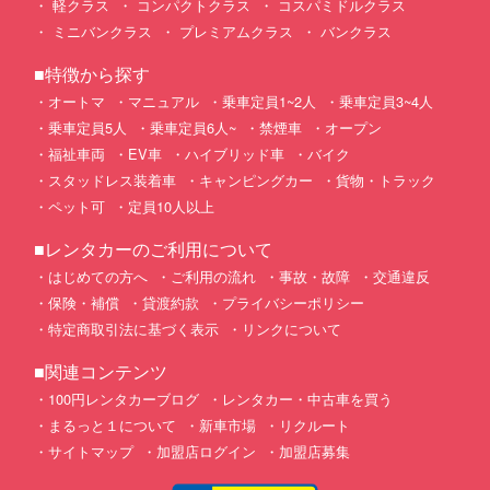
軽クラス
コンパクトクラス
コスパミドルクラス
ミニバンクラス
プレミアムクラス
バンクラス
■特徴から探す
オートマ
マニュアル
乗車定員1~2人
乗車定員3~4人
乗車定員5人
乗車定員6人~
禁煙車
オープン
福祉車両
EV車
ハイブリッド車
バイク
スタッドレス装着車
キャンピングカー
貨物・トラック
ペット可
定員10人以上
■レンタカーのご利用について
はじめての方へ
ご利用の流れ
事故・故障
交通違反
保険・補償
貸渡約款
プライバシーポリシー
特定商取引法に基づく表示
リンクについて
■関連コンテンツ
100円レンタカーブログ
レンタカー・中古車を買う
まるっと１について
新車市場
リクルート
サイトマップ
加盟店ログイン
加盟店募集