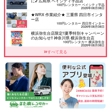
に♪ 広島県 ベイシティ宇品店
100円レンタカー ベイシティ宇品
2026年08月08日
★WRX 作業紹介★ 三重県 四日市インタ
ー店
100円レンタカー 四日市インター
2026年08月08日
横浜弥生台店限定!!夏季特別キャンペーン
のお知らせ!! 神奈川県 横浜弥生台店
100円レンタカー 横浜弥生台
2026年08月08日
2026三河安城店お盆休みご連絡 愛知県
すべて見る
三河安城店
100円レンタカー 三河安城
2026年08月08日
☆ お盆特別乗り放題プラン ☆ 埼玉県 杉
戸店
100円レンタカー 杉戸
2026年08月07日
佐渡でのドライブは安全第一!交通事故に
ご注意ください 新潟県 佐渡空港店
100円レンタカー 佐渡空港
2026年08月07日
楽しい佐渡旅行を守るために!安全運転の