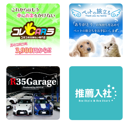
旭南本宿町店
100円レンタカー 横浜旭南本宿町
2026年08月07日
お引越しに便利で最適!(禁煙車両) 香川県
坂出川津店
100円レンタカー 坂出川津
2026年08月07日
【カーシェアのレンタカーが2台になりま
した!】 岐阜県 各務原那加店
100円レンタカー 各務原那加
2026年08月06日
体調崩してませんか?? 兵庫県 加古川店
100円レンタカー 加古川
2026年08月06日
ハイエースワゴンGL!!クルーズコントロ
ールが付いている〜!! 福島県 福島笹木野
店
100円レンタカー 福島笹木野
2026年08月05日