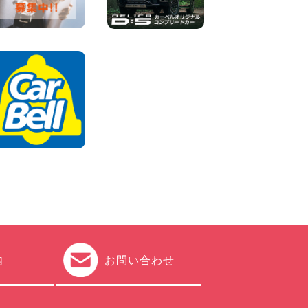
100円レンタカー 杉戸
2026年08月07日
日産セレナが新入荷!!中川か
の里店!! 愛知県 中川かの里店
100円レンタカー 中川かの里
2026年08月07日
☆ 夏休みクーポン登場!最大
9,500円おトク! ☆ 鳥取県 鳥
取青谷店
100円レンタカー 鳥取青谷
2026年08月07日
内
お問い合わせ