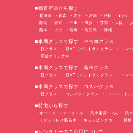
■都道府県から探す
北海道
青森
岩手
宮城
秋田
山形
静岡
愛知
三重
滋賀
京都
大阪
熊本
大分
宮崎
鹿児島
沖縄
■車両クラスで探す：中古車クラス
軽クラス
軽VT（バントラ）クラス
コンパ
店舗オリジナル
■車両クラスで探す：新車クラス
軽クラス
軽VT（バントラ）クラス
コンパ
■車両クラスで探す：コスパクラス
軽クラス
コンパクトクラス
コスパミドル
■特徴から探す
オートマ
マニュアル
乗車定員1~2人
乗車
スタッドレス装着車
キャンピングカー
貨物
■レンタカーのご利用について