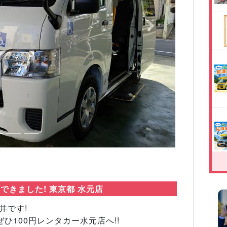
Next
できました! 東京都 水元店
井です!
ひ100円レンタカー水元店へ!!