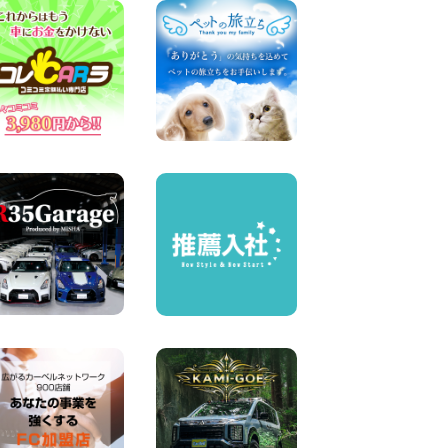
兵庫県 神戸西区枝吉店
100円レンタカー 神戸西区枝吉
2026年08月08日
お盆シーズン空きあり!!100円
レンタカー兵庫駅前店はミニ
バンも安い!! 兵庫県 兵庫駅前
店
100円レンタカー 兵庫駅前
2026年08月08日
★WRX 作業紹介★ 三重県 四
日市インター店
100円レンタカー 四日市インター
2026年08月08日
横浜弥生台店限定!!夏季特別
キャンペーンのお知らせ!! 神
奈川県 横浜弥生台店
100円レンタカー 横浜弥生台
2026年08月08日
2026三河安城店お盆休みご連
絡 愛知県 三河安城店
100円レンタカー 三河安城
2026年08月08日
☆ お盆特別乗り放題プラン
☆ 埼玉県 杉戸店