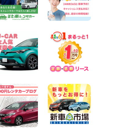
100円レンタカー 札幌下手稲通り
2026年08月10日
車の運搬に便利な【積載車(キ
ャリアカー)】をレンタル可能
です! 千葉県 千葉北店
100円レンタカー 千葉北
2026年08月09日
夏季休業日についてお知らせ
大阪府 大阪高石店
100円レンタカー 大阪高石
2026年08月09日
お盆期間中の休業期間のご案
内 千葉県 千葉花見川店
100円レンタカー 千葉花見川
2026年08月08日
やっぱりオープンカーは最
高!!!ですね 兵庫県 加古川店
100円レンタカー 加古川
2026年08月08日
格・安!!!夏休みパックのご案
内です^^ 東京都 町田根岸店
100円レンタカー 町田根岸
2026年08月08日
「お得」お盆限定特別料金!!