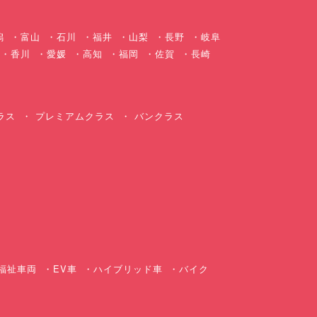
潟
富山
石川
福井
山梨
長野
岐阜
香川
愛媛
高知
福岡
佐賀
長崎
ラス
プレミアムクラス
バンクラス
ス
福祉車両
EV車
ハイブリッド車
バイク