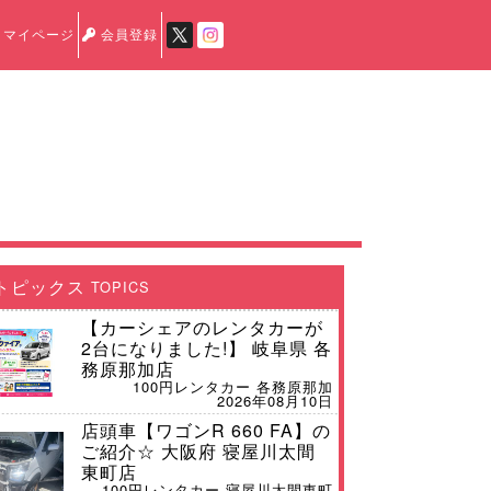
マイページ
会員登録
トピックス
TOPICS
【カーシェアのレンタカーが
2台になりました!】 岐阜県 各
務原那加店
100円レンタカー 各務原那加
2026年08月10日
店頭車【ワゴンR 660 FA】の
ご紹介☆ 大阪府 寝屋川太間
東町店
100円レンタカー 寝屋川太間東町