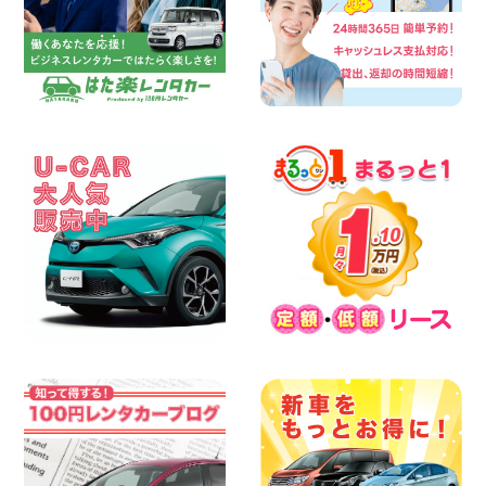
2026年08月06日
今週末空きあります☆ 大阪府 寝屋川太間
東町店
100円レンタカー 寝屋川太間東町
2026年08月06日
☆ お盆特別乗り放題プラン ☆ 埼玉県 杉
戸店
100円レンタカー 杉戸
2026年08月06日
今週末空きあります◎ カーシェア 墨田文
花店 東京都 墨田文花店
100円レンタカー 墨田文花
2026年08月06日
当社在庫車紹介【軽トラ】ハイゼットト
ラック 神奈川県 横浜旭南本宿町店
100円レンタカー 横浜旭南本宿町
2026年08月06日
横浜弥生台店限定!!夏季特別キャンペーン
のお知らせ!! 神奈川県 横浜弥生台店
100円レンタカー 横浜弥生台
2026年08月06日
ハイエースワゴンGL!!クルーズコントロ
ールが付いている〜!! 福島県 福島笹木野