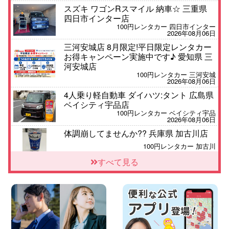
スズキ ワゴンRスマイル 納車☆ 三重県
四日市インター店
100円レンタカー 四日市インター
2026年08月06日
三河安城店 8月限定!平日限定レンタカー
お得キャンペーン実施中です♪ 愛知県 三
河安城店
100円レンタカー 三河安城
2026年08月06日
4人乗り軽自動車 ダイハツ:タント 広島県
ベイシティ宇品店
100円レンタカー ベイシティ宇品
2026年08月06日
体調崩してませんか?? 兵庫県 加古川店
100円レンタカー 加古川
2026年08月06日
すべて見る
【佐渡の夏はレンタカーで自由に!】 新潟
県 両津店
100円レンタカー 両津
2026年08月06日
佐渡空港店はお盆も休まず営業中! 新潟県
佐渡空港店
100円レンタカー 佐渡空港