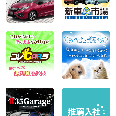
店
100円レンタカー 福島笹木野
2026年08月05日
※※超格安日額5,800円※※荷物運びに最適
の軽バンのレンタカー!! 出雲ドーム前店
島根県 出雲ドーム前店
100円レンタカー 出雲ドーム前
2026年08月05日
人気のスペイドワゴン ライトブルーで登
場です! 東京都 羽田空港店
100円レンタカー 羽田空港
2026年08月04日
お引越しに便利で最適!(禁煙車両) 香川県
坂出川津店
100円レンタカー 坂出川津
2026年08月04日
ちょっとそこまで。もっと気軽に 埼玉県
西武秩父駅前店
100円レンタカー 西武秩父駅前
2026年08月03日
圧倒的な存在感!【トヨタ・メガクルーザ
ー】を体感できるチャンスです! 千葉県
千葉北店
100円レンタカー 千葉北
2026年08月03日