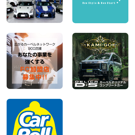
★五所川原の夏を100円レンタカーで満
喫しよう!★ 青森県 五所川原店
100円レンタカー 五所川原
2026年08月01日