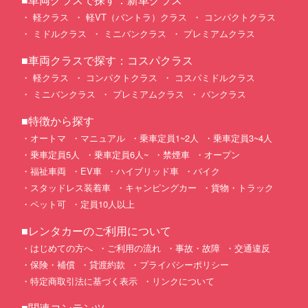
軽クラス
軽VT（バントラ）クラス
コンパクトクラス
ミドルクラス
ミニバンクラス
プレミアムクラス
■車両クラスで探す：コスパクラス
軽クラス
コンパクトクラス
コスパミドルクラス
ミニバンクラス
プレミアムクラス
バンクラス
■特徴から探す
オートマ
マニュアル
乗車定員1~2人
乗車定員3~4人
乗車定員5人
乗車定員6人~
禁煙車
オープン
福祉車両
EV車
ハイブリッド車
バイク
スタッドレス装着車
キャンピングカー
貨物・トラック
ペット可
定員10人以上
■レンタカーのご利用について
はじめての方へ
ご利用の流れ
事故・故障
交通違反
保険・補償
貸渡約款
プライバシーポリシー
特定商取引法に基づく表示
リンクについて
■関連コンテンツ