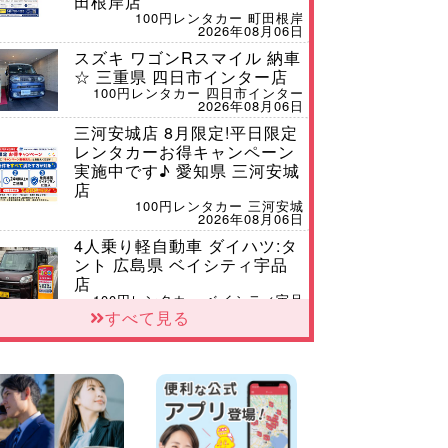
田根岸店
100円レンタカー 町田根岸
2026年08月06日
スズキ ワゴンRスマイル 納車
☆ 三重県 四日市インター店
100円レンタカー 四日市インター
2026年08月06日
三河安城店 8月限定!平日限定
レンタカーお得キャンペーン
実施中です♪ 愛知県 三河安城
店
100円レンタカー 三河安城
2026年08月06日
4人乗り軽自動車 ダイハツ:タ
ント 広島県 ベイシティ宇品
店
100円レンタカー ベイシティ宇品
2026年08月06日
すべて見る
体調崩してませんか?? 兵庫県
加古川店
100円レンタカー 加古川
2026年08月06日
【佐渡の夏はレンタカーで自
由に!】 新潟県 両津店