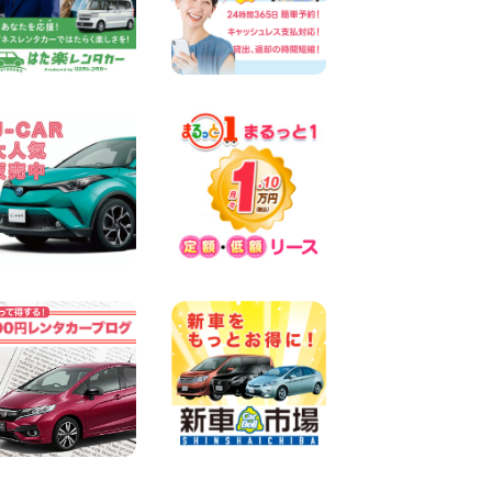
100円レンタカー 両津
2026年08月06日
佐渡空港店はお盆も休まず営
業中! 新潟県 佐渡空港店
100円レンタカー 佐渡空港
2026年08月06日
今週末空きあります☆ 大阪府
寝屋川太間東町店
100円レンタカー 寝屋川太間東町
2026年08月06日
☆ お盆特別乗り放題プラン
☆ 埼玉県 杉戸店
100円レンタカー 杉戸
2026年08月06日
今週末空きあります◎ カーシ
ェア 墨田文花店 東京都 墨田
文花店
100円レンタカー 墨田文花
2026年08月06日
当社在庫車紹介【軽トラ】ハ
イゼットトラック 神奈川県
横浜旭南本宿町店
100円レンタカー 横浜旭南本宿町
2026年08月06日