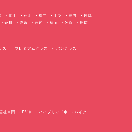
潟
富山
石川
福井
山梨
長野
岐阜
香川
愛媛
高知
福岡
佐賀
長崎
ラス
プレミアムクラス
バンクラス
ス
福祉車両
EV車
ハイブリッド車
バイク