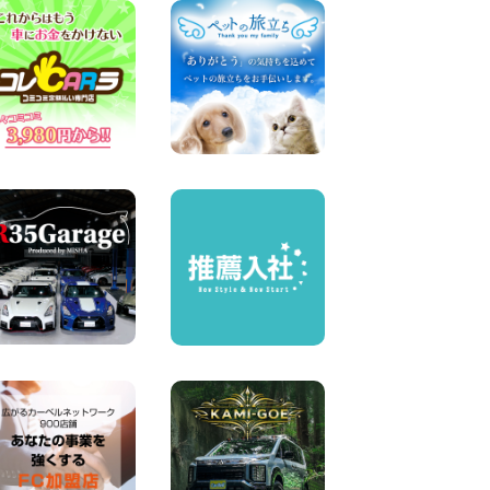
横浜弥生台店限定!!夏季特別
キャンペーンのお知らせ!! 神
奈川県 横浜弥生台店
100円レンタカー 横浜弥生台
2026年08月06日
ハイエースワゴンGL!!クルー
ズコントロールが付いてい
る〜!! 福島県 福島笹木野店
100円レンタカー 福島笹木野
2026年08月05日
※※超格安日額5,800円※※荷物
運びに最適の軽バンのレンタ
カー!! 出雲ドーム前店 島根県
出雲ドーム前店
100円レンタカー 出雲ドーム前
2026年08月05日
人気のスペイドワゴン ライト
ブルーで登場です! 東京都 羽
田空港店
100円レンタカー 羽田空港
2026年08月04日
お引越しに便利で最適!(禁煙
車両) 香川県 坂出川津店
100円レンタカー 坂出川津