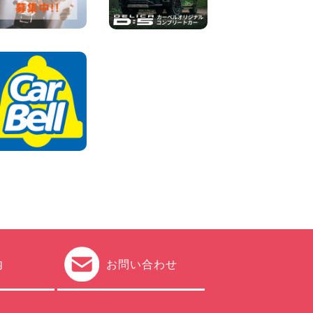
2026年08月04日
ちょっとそこまで。もっと気
軽に 埼玉県 西武秩父駅前店
100円レンタカー 西武秩父駅前
2026年08月03日
圧倒的な存在感!【トヨタ・メ
ガクルーザー】を体感できる
チャンスです! 千葉県 千葉北
店
100円レンタカー 千葉北
2026年08月03日
★五所川原の夏を100円レン
タカーで満喫しよう!★ 青森
県 五所川原店
100円レンタカー 五所川原
2026年08月01日
内
お問い合わせ