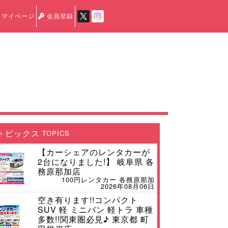
マイページ
会員登録
トピックス
TOPICS
【カーシェアのレンタカーが
2台になりました!】 岐阜県 各
務原那加店
100円レンタカー 各務原那加
2026年08月06日
空き有ります!!コンパクト
SUV 軽 ミニバン 軽トラ 車種
多数!!関東圏必見♪ 東京都 町