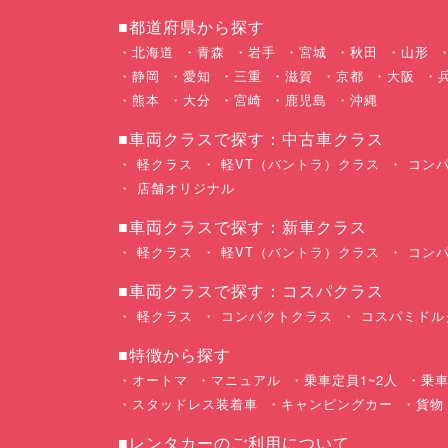
■都道府県から探す
北海道
青森
岩手
宮城
秋田
山形
静岡
愛知
三重
滋賀
京都
大阪
熊本
大分
宮崎
鹿児島
沖縄
■車両クラスで探す：中古車クラス
軽クラス
軽VT（バントラ）クラス
コンパ
店舗オリジナル
■車両クラスで探す：新車クラス
軽クラス
軽VT（バントラ）クラス
コンパ
■車両クラスで探す：コスパクラス
軽クラス
コンパクトクラス
コスパミドル
■特徴から探す
オートマ
マニュアル
乗車定員1~2人
乗車
スタッドレス装着車
キャンピングカー
貨物
■レンタカーのご利用について