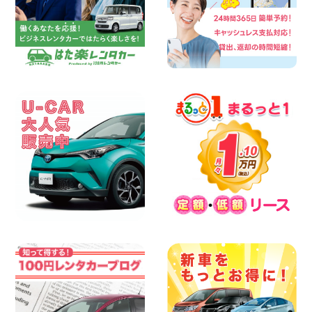
お早めに♪ルーミーご予約受付中です! 愛
知県 三河安城店
100円レンタカー 三河安城
2026年08月07日
お盆シーズン空きあり!!100円レンタカー
兵庫駅前店OPEN!! 兵庫県 兵庫駅前店
100円レンタカー 兵庫駅前
2026年08月07日
夏季休暇のお知らせ 東京都 墨田文花店
100円レンタカー 墨田文花
2026年08月07日
8月 お盆休みのお知らせ 広島県 ベイシテ
ィ宇品店
100円レンタカー ベイシティ宇品
2026年08月07日
横浜弥生台店限定!!夏季特別キャンペーン
のお知らせ!! 神奈川県 横浜弥生台店
100円レンタカー 横浜弥生台
2026年08月07日
お盆も休まず営業します! 神奈川県 横浜
旭南本宿町店
100円レンタカー 横浜旭南本宿町
2026年08月07日