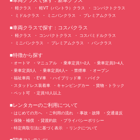
軽クラス
軽VT（バントラ）クラス
コンパクトクラス
ミドルクラス
ミニバンクラス
プレミアムクラス
■車両クラスで探す：コスパクラス
軽クラス
コンパクトクラス
コスパミドルクラス
ミニバンクラス
プレミアムクラス
バンクラス
■特徴から探す
オートマ
マニュアル
乗車定員1~2人
乗車定員3~4人
乗車定員5人
乗車定員6人~
禁煙車
オープン
福祉車両
EV車
ハイブリッド車
バイク
スタッドレス装着車
キャンピングカー
貨物・トラック
ペット可
定員10人以上
■レンタカーのご利用について
はじめての方へ
ご利用の流れ
事故・故障
交通違反
保険・補償
貸渡約款
プライバシーポリシー
特定商取引法に基づく表示
リンクについて
■関連コンテンツ