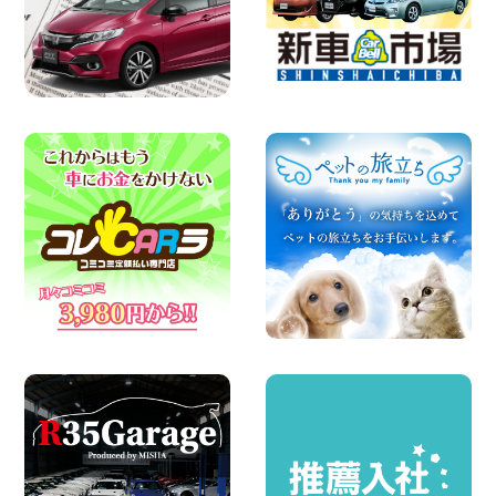
お引越しに便利で最適!(禁煙車両) 香川県
坂出川津店
100円レンタカー 坂出川津
2026年08月07日
【カーシェアのレンタカーが2台になりま
した!】 岐阜県 各務原那加店
100円レンタカー 各務原那加
2026年08月06日
空き有ります!!コンパクトSUV 軽 ミニバ
ン 軽トラ 車種多数!!関東圏必見♪ 東京都
町田根岸店
100円レンタカー 町田根岸
2026年08月06日
体調崩してませんか?? 兵庫県 加古川店
100円レンタカー 加古川
2026年08月06日
ハイエースワゴンGL!!クルーズコントロ
ールが付いている〜!! 福島県 福島笹木野
店
100円レンタカー 福島笹木野
2026年08月05日
※※超格安日額5,800円※※荷物運びに最適
の軽バンのレンタカー!! 出雲ドーム前店