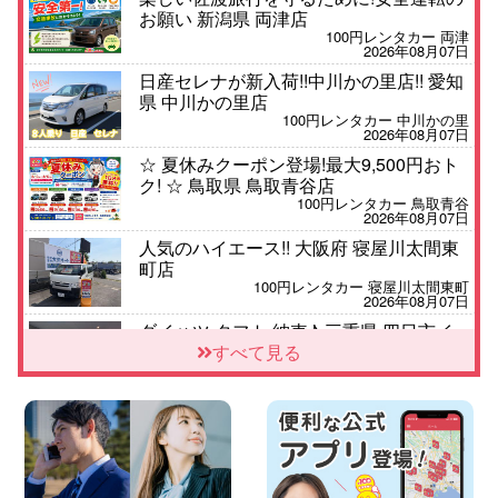
お願い 新潟県 両津店
100円レンタカー 両津
2026年08月07日
日産セレナが新入荷!!中川かの里店!! 愛知
県 中川かの里店
100円レンタカー 中川かの里
2026年08月07日
☆ 夏休みクーポン登場!最大9,500円おト
ク! ☆ 鳥取県 鳥取青谷店
100円レンタカー 鳥取青谷
2026年08月07日
人気のハイエース!! 大阪府 寝屋川太間東
町店
100円レンタカー 寝屋川太間東町
2026年08月07日
ダイハツ タフト 納車♪ 三重県 四日市イ
ンター店
すべて見る
100円レンタカー 四日市インター
2026年08月07日
夏季休暇のお知らせ 東京都 墨田両国店
100円レンタカー 墨田両国
2026年08月07日
三河安城店 8月後半のレンタカー予約は