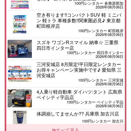
100円レンタカー 各務原那加
2026年08月06日
空き有ります!!コンパクトSUV 軽 ミニバ
ン 軽トラ 車種多数!!関東圏必見♪ 東京都
町田根岸店
100円レンタカー 町田根岸
2026年08月06日
スズキ ワゴンRスマイル 納車☆ 三重県
四日市インター店
100円レンタカー 四日市インター
2026年08月06日
三河安城店 8月限定!平日限定レンタカー
お得キャンペーン実施中です♪ 愛知県 三
河安城店
100円レンタカー 三河安城
2026年08月06日
4人乗り軽自動車 ダイハツ:タント 広島県
ベイシティ宇品店
100円レンタカー ベイシティ宇品
2026年08月06日
体調崩してませんか?? 兵庫県 加古川店
100円レンタカー 加古川
2026年08月06日
すべて見る