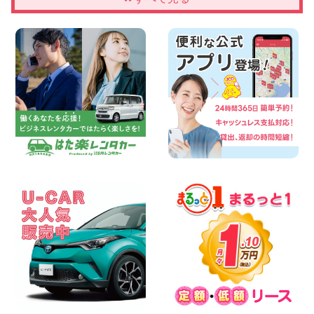
【佐渡の夏はレンタカーで自由に!】 新潟
県 両津店
100円レンタカー 両津
2026年08月06日
佐渡空港店はお盆も休まず営業中! 新潟県
佐渡空港店
100円レンタカー 佐渡空港
2026年08月06日
今週末空きあります☆ 大阪府 寝屋川太間
東町店
100円レンタカー 寝屋川太間東町
2026年08月06日
☆ お盆特別乗り放題プラン ☆ 埼玉県 杉
戸店
100円レンタカー 杉戸
2026年08月06日
今週末空きあります◎ カーシェア 墨田文
花店 東京都 墨田文花店
100円レンタカー 墨田文花
2026年08月06日
当社在庫車紹介【軽トラ】ハイゼットト
ラック 神奈川県 横浜旭南本宿町店
100円レンタカー 横浜旭南本宿町
2026年08月06日