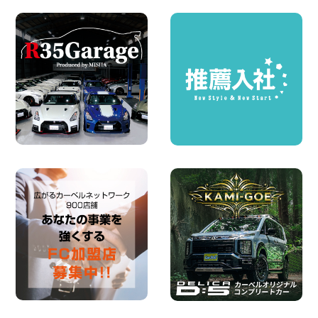
西武秩父駅前店
100円レンタカー 西武秩父駅前
2026年08月03日
圧倒的な存在感!【トヨタ・メガクルーザ
ー】を体感できるチャンスです! 千葉県
千葉北店
100円レンタカー 千葉北
2026年08月03日
★五所川原の夏を100円レンタカーで満
喫しよう!★ 青森県 五所川原店
100円レンタカー 五所川原
2026年08月01日