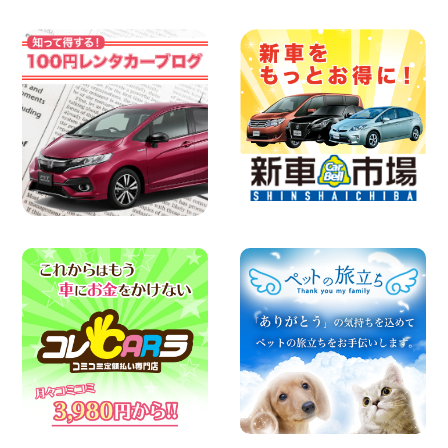
横浜弥生台店限定!!夏季特別キャンペーン
のお知らせ!! 神奈川県 横浜弥生台店
100円レンタカー 横浜弥生台
2026年08月06日
ハイエースワゴンGL!!クルーズコントロ
ールが付いている〜!! 福島県 福島笹木野
店
100円レンタカー 福島笹木野
2026年08月05日
※※超格安日額5,800円※※荷物運びに最適
の軽バンのレンタカー!! 出雲ドーム前店
島根県 出雲ドーム前店
100円レンタカー 出雲ドーム前
2026年08月05日
人気のスペイドワゴン ライトブルーで登
場です! 東京都 羽田空港店
100円レンタカー 羽田空港
2026年08月04日
お引越しに便利で最適!(禁煙車両) 香川県
坂出川津店
100円レンタカー 坂出川津
2026年08月04日
ちょっとそこまで。もっと気軽に 埼玉県