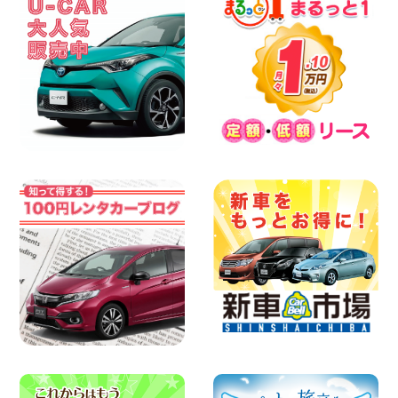
夏季休暇のお知らせ 東京都 墨田文花店
100円レンタカー 墨田文花
2026年08月07日
8月 お盆休みのお知らせ 広島県 ベイシテ
ィ宇品店
100円レンタカー ベイシティ宇品
2026年08月07日
横浜弥生台店限定!!夏季特別キャンペーン
のお知らせ!! 神奈川県 横浜弥生台店
100円レンタカー 横浜弥生台
2026年08月07日
お盆も休まず営業します! 神奈川県 横浜
旭南本宿町店
100円レンタカー 横浜旭南本宿町
2026年08月07日
お引越しに便利で最適!(禁煙車両) 香川県
坂出川津店
100円レンタカー 坂出川津
2026年08月07日
【カーシェアのレンタカーが2台になりま
した!】 岐阜県 各務原那加店
100円レンタカー 各務原那加
2026年08月06日