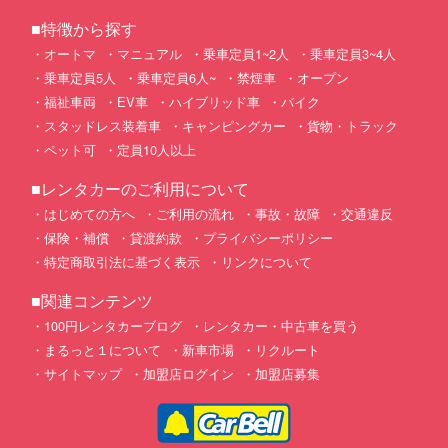
■特徴から探す
オートマ
マニュアル
乗車定員1~2人
乗車定員3~4人
乗車定員5人
乗車定員6人~
禁煙車
オープン
福祉車両
EV車
ハイブリッド車
バイク
スタッドレス装着車
キャンピングカー
貨物・トラック
ペット可
定員10人以上
■レンタカーのご利用について
はじめての方へ
ご利用の流れ
事故・故障
交通違反
保険・補償
貸渡約款
プライバシーポリシー
特定商取引法に基づく表示
リンクについて
■関連コンテンツ
100円レンタカーブログ
レンタカー・中古車を買う
まるっと１について
新車市場
リクルート
サイトマップ
加盟店ログイン
加盟店募集