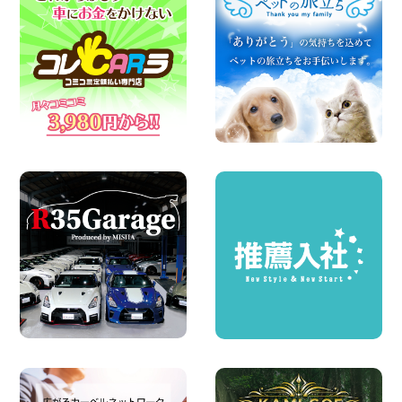
空き有ります!!コンパクトSUV 軽 ミニバ
ン 軽トラ 車種多数!!関東圏必見♪ 東京都
町田根岸店
100円レンタカー 町田根岸
2026年08月06日
体調崩してませんか?? 兵庫県 加古川店
100円レンタカー 加古川
2026年08月06日
ハイエースワゴンGL!!クルーズコントロ
ールが付いている〜!! 福島県 福島笹木野
店
100円レンタカー 福島笹木野
2026年08月05日
※※超格安日額5,800円※※荷物運びに最適
の軽バンのレンタカー!! 出雲ドーム前店
島根県 出雲ドーム前店
100円レンタカー 出雲ドーム前
2026年08月05日