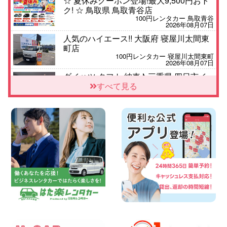
☆ 夏休みクーポン登場!最大9,500円おト
ク! ☆ 鳥取県 鳥取青谷店
100円レンタカー 鳥取青谷
2026年08月07日
人気のハイエース!! 大阪府 寝屋川太間東
町店
100円レンタカー 寝屋川太間東町
2026年08月07日
ダイハツ タフト 納車♪ 三重県 四日市イ
ンター店
すべて見る
100円レンタカー 四日市インター
2026年08月07日
夏季休暇のお知らせ 東京都 墨田両国店
100円レンタカー 墨田両国
2026年08月07日
三河安城店 8月後半のレンタカー予約は
お早めに♪ルーミーご予約受付中です! 愛
知県 三河安城店
100円レンタカー 三河安城
2026年08月07日
お盆シーズン空きあり!!100円レンタカー
兵庫駅前店OPEN!! 兵庫県 兵庫駅前店
100円レンタカー 兵庫駅前
2026年08月07日