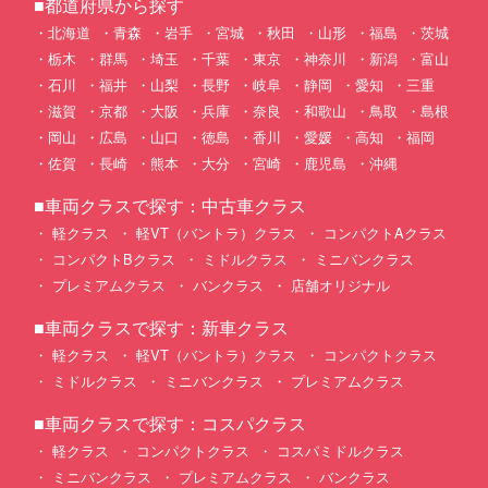
■都道府県から探す
北海道
青森
岩手
宮城
秋田
山形
福島
茨城
栃木
群馬
埼玉
千葉
東京
神奈川
新潟
富山
石川
福井
山梨
長野
岐阜
静岡
愛知
三重
滋賀
京都
大阪
兵庫
奈良
和歌山
鳥取
島根
岡山
広島
山口
徳島
香川
愛媛
高知
福岡
佐賀
長崎
熊本
大分
宮崎
鹿児島
沖縄
■車両クラスで探す：中古車クラス
軽クラス
軽VT（バントラ）クラス
コンパクトAクラス
コンパクトBクラス
ミドルクラス
ミニバンクラス
プレミアムクラス
バンクラス
店舗オリジナル
■車両クラスで探す：新車クラス
軽クラス
軽VT（バントラ）クラス
コンパクトクラス
ミドルクラス
ミニバンクラス
プレミアムクラス
■車両クラスで探す：コスパクラス
軽クラス
コンパクトクラス
コスパミドルクラス
ミニバンクラス
プレミアムクラス
バンクラス