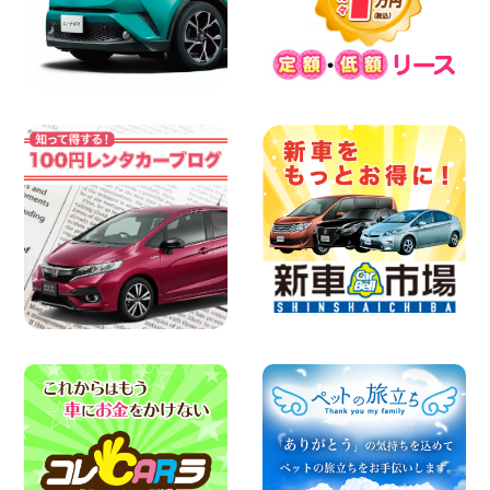
三河安城店 人気のハイブリッドレンタカ
ー♪新型プリウスご予約受付中です! 愛知
県 三河安城店
100円レンタカー 三河安城
2026年08月04日
人気のスペイドワゴン ライトブルーで登
場です! 東京都 羽田空港店
100円レンタカー 羽田空港
2026年08月04日
【カーシェアのレンタカーが2台になりま
した!】 岐阜県 各務原那加店
100円レンタカー 各務原那加
2026年08月04日
お引越しに便利で最適!(禁煙車両) 香川県
坂出川津店
100円レンタカー 坂出川津
2026年08月04日
8月 お盆休みのお知らせ 広島県 ベイシテ
ィ宇品店
100円レンタカー ベイシティ宇品
2026年08月03日
ちょっとそこまで。もっと気軽に 埼玉県
西武秩父駅前店