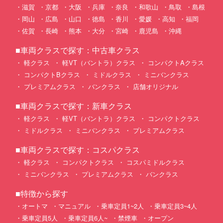
滋賀
京都
大阪
兵庫
奈良
和歌山
鳥取
島根
岡山
広島
山口
徳島
香川
愛媛
高知
福岡
佐賀
長崎
熊本
大分
宮崎
鹿児島
沖縄
■車両クラスで探す：中古車クラス
軽クラス
軽VT（バントラ）クラス
コンパクトAクラス
コンパクトBクラス
ミドルクラス
ミニバンクラス
プレミアムクラス
バンクラス
店舗オリジナル
■車両クラスで探す：新車クラス
軽クラス
軽VT（バントラ）クラス
コンパクトクラス
ミドルクラス
ミニバンクラス
プレミアムクラス
■車両クラスで探す：コスパクラス
軽クラス
コンパクトクラス
コスパミドルクラス
ミニバンクラス
プレミアムクラス
バンクラス
■特徴から探す
オートマ
マニュアル
乗車定員1~2人
乗車定員3~4人
乗車定員5人
乗車定員6人~
禁煙車
オープン