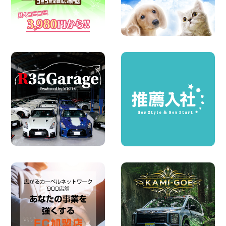
100円レンタカー 西武秩父駅前
2026年08月03日
圧倒的な存在感!【トヨタ・メガクルーザ
ー】を体感できるチャンスです! 千葉県
千葉北店
100円レンタカー 千葉北
2026年08月03日
★五所川原の夏を100円レンタカーで満
喫しよう!★ 青森県 五所川原店
100円レンタカー 五所川原
2026年08月01日
新車レンタカー導入決定!ハイゼットカー
ゴ4WDが仲間入りします! 広島県 広島北
店
100円レンタカー 広島北
2026年08月01日