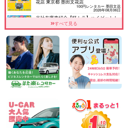
花店 東京都 墨田文花店
100円レンタカー 墨田文花
2026年08月06日
当社在庫車紹介【軽トラ】ハイゼットト
ラック 神奈川県 横浜旭南本宿町店
すべて見る
100円レンタカー 横浜旭南本宿町
2026年08月06日
横浜弥生台店限定!!夏季特別キャンペーン
のお知らせ!! 神奈川県 横浜弥生台店
100円レンタカー 横浜弥生台
2026年08月06日
ハイエースワゴンGL!!クルーズコントロ
ールが付いている〜!! 福島県 福島笹木野
店
100円レンタカー 福島笹木野
2026年08月05日
★S660 作業紹介★ 三重県 四日市インタ
ー店
100円レンタカー 四日市インター
2026年08月05日
※※超格安日額5,800円※※荷物運びに最適
の軽バンのレンタカー!! 出雲ドーム前店
島根県 出雲ドーム前店
100円レンタカー 出雲ドーム前
2026年08月05日