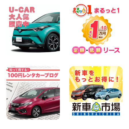
ー店
100円レンタカー 四日市インター
2026年08月08日
横浜弥生台店限定!!夏季特別キャンペーン
のお知らせ!! 神奈川県 横浜弥生台店
100円レンタカー 横浜弥生台
2026年08月08日
2026三河安城店お盆休みご連絡 愛知県
三河安城店
100円レンタカー 三河安城
2026年08月08日
☆ お盆特別乗り放題プラン ☆ 埼玉県 杉
戸店
100円レンタカー 杉戸
2026年08月07日
佐渡でのドライブは安全第一!交通事故に
ご注意ください 新潟県 佐渡空港店
100円レンタカー 佐渡空港
2026年08月07日
楽しい佐渡旅行を守るために!安全運転の
お願い 新潟県 両津店
100円レンタカー 両津
2026年08月07日
日産セレナが新入荷!!中川かの里店!! 愛知