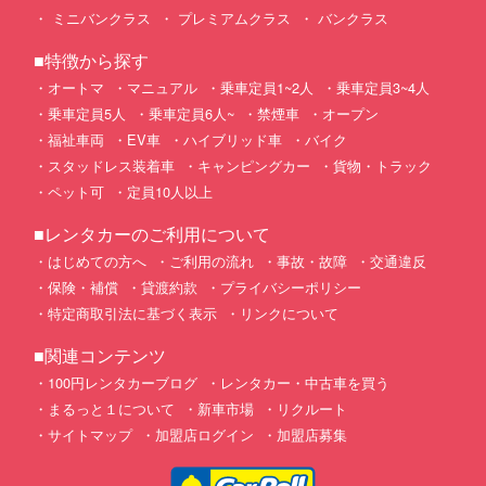
ミニバンクラス
プレミアムクラス
バンクラス
■特徴から探す
オートマ
マニュアル
乗車定員1~2人
乗車定員3~4人
乗車定員5人
乗車定員6人~
禁煙車
オープン
福祉車両
EV車
ハイブリッド車
バイク
スタッドレス装着車
キャンピングカー
貨物・トラック
ペット可
定員10人以上
■レンタカーのご利用について
はじめての方へ
ご利用の流れ
事故・故障
交通違反
保険・補償
貸渡約款
プライバシーポリシー
特定商取引法に基づく表示
リンクについて
■関連コンテンツ
100円レンタカーブログ
レンタカー・中古車を買う
まるっと１について
新車市場
リクルート
サイトマップ
加盟店ログイン
加盟店募集