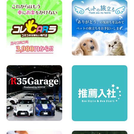
県 中川かの里店
100円レンタカー 中川かの里
2026年08月07日
☆ 夏休みクーポン登場!最大9,500円おト
ク! ☆ 鳥取県 鳥取青谷店
100円レンタカー 鳥取青谷
2026年08月07日
夏季休暇のお知らせ 東京都 墨田両国店
100円レンタカー 墨田両国
2026年08月07日
夏季休暇のお知らせ 東京都 墨田文花店
100円レンタカー 墨田文花
2026年08月07日
お盆も休まず営業します! 神奈川県 横浜
旭南本宿町店
100円レンタカー 横浜旭南本宿町
2026年08月07日