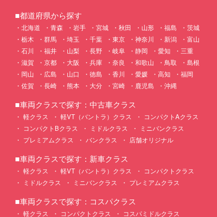
■都道府県から探す
北海道
青森
岩手
宮城
秋田
山形
福島
茨城
栃木
群馬
埼玉
千葉
東京
神奈川
新潟
富山
石川
福井
山梨
長野
岐阜
静岡
愛知
三重
滋賀
京都
大阪
兵庫
奈良
和歌山
鳥取
島根
岡山
広島
山口
徳島
香川
愛媛
高知
福岡
佐賀
長崎
熊本
大分
宮崎
鹿児島
沖縄
■車両クラスで探す：中古車クラス
軽クラス
軽VT（バントラ）クラス
コンパクトAクラス
コンパクトBクラス
ミドルクラス
ミニバンクラス
プレミアムクラス
バンクラス
店舗オリジナル
■車両クラスで探す：新車クラス
軽クラス
軽VT（バントラ）クラス
コンパクトクラス
ミドルクラス
ミニバンクラス
プレミアムクラス
■車両クラスで探す：コスパクラス
軽クラス
コンパクトクラス
コスパミドルクラス