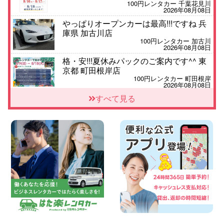
100円レンタカー 千葉花見川
2026年08月08日
やっぱりオープンカーは最高!!!ですね 兵
庫県 加古川店
100円レンタカー 加古川
2026年08月08日
格・安!!!夏休みパックのご案内です^^ 東
京都 町田根岸店
100円レンタカー 町田根岸
2026年08月08日
「お得」お盆限定特別料金!! 兵庫県 神戸
すべて見る
西区枝吉店
100円レンタカー 神戸西区枝吉
2026年08月08日
お盆シーズン空きあり!!100円レンタカー
兵庫駅前店はミニバンも安い!! 兵庫県 兵
庫駅前店
100円レンタカー 兵庫駅前
2026年08月08日
人気の『 軽 トラック 』 ご予約はお早め
に♪ 広島県 ベイシティ宇品店
100円レンタカー ベイシティ宇品
2026年08月08日
★WRX 作業紹介★ 三重県 四日市インタ