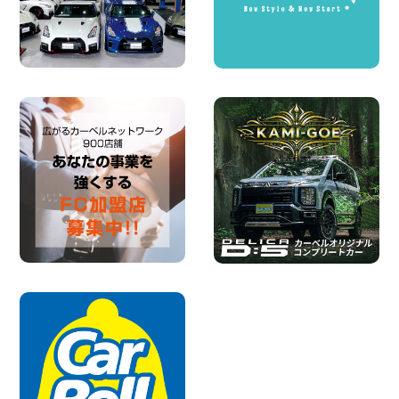
★五所川原の夏を100円レンタカーで満
喫しよう!★ 青森県 五所川原店
100円レンタカー 五所川原
2026年08月01日