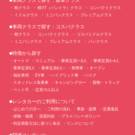
軽クラス
軽VT（バントラ）クラス
コンパクトクラス
ミドルクラス
ミニバンクラス
プレミアムクラス
■車両クラスで探す：コスパクラス
軽クラス
コンパクトクラス
コスパミドルクラス
ミニバンクラス
プレミアムクラス
バンクラス
■特徴から探す
オートマ
マニュアル
乗車定員1~2人
乗車定員3~4人
乗車定員5人
乗車定員6人~
禁煙車
オープン
福祉車両
EV車
ハイブリッド車
バイク
スタッドレス装着車
キャンピングカー
貨物・トラック
ペット可
定員10人以上
■レンタカーのご利用について
はじめての方へ
ご利用の流れ
事故・故障
交通違反
保険・補償
貸渡約款
プライバシーポリシー
特定商取引法に基づく表示
リンクについて
■関連コンテンツ