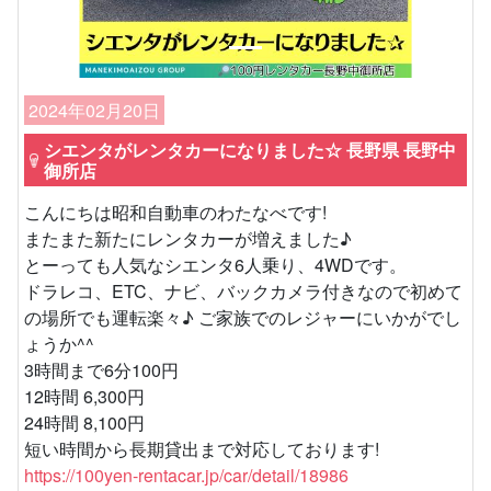
2024年02月20日
シエンタがレンタカーになりました☆ 長野県 長野中
御所店
こんにちは昭和自動車のわたなべです!
またまた新たにレンタカーが増えました♪
とーっても人気なシエンタ6人乗り、4WDです。
ドラレコ、ETC、ナビ、バックカメラ付きなので初めて
の場所でも運転楽々♪ ご家族でのレジャーにいかがでし
ょうか^^
3時間まで6分100円
12時間 6,300円
24時間 8,100円
短い時間から長期貸出まで対応しております!
https://100yen-rentacar.jp/car/detail/18986