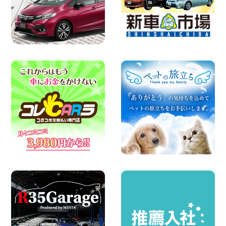
店
100円レンタカー 福島笹木野
2026年08月05日
※※超格安日額5,800円※※荷物運びに最適
の軽バンのレンタカー!! 出雲ドーム前店
島根県 出雲ドーム前店
100円レンタカー 出雲ドーム前
2026年08月05日
人気のスペイドワゴン ライトブルーで登
場です! 東京都 羽田空港店
100円レンタカー 羽田空港
2026年08月04日
お引越しに便利で最適!(禁煙車両) 香川県
坂出川津店
100円レンタカー 坂出川津
2026年08月04日
ちょっとそこまで。もっと気軽に 埼玉県
西武秩父駅前店
100円レンタカー 西武秩父駅前
2026年08月03日
圧倒的な存在感!【トヨタ・メガクルーザ
ー】を体感できるチャンスです! 千葉県
千葉北店
100円レンタカー 千葉北
2026年08月03日