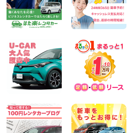
2026年08月06日
今週末空きあります☆ 大阪府 寝屋川太間
東町店
100円レンタカー 寝屋川太間東町
2026年08月06日
☆ お盆特別乗り放題プラン ☆ 埼玉県 杉
戸店
100円レンタカー 杉戸
2026年08月06日
今週末空きあります◎ カーシェア 墨田文
花店 東京都 墨田文花店
100円レンタカー 墨田文花
2026年08月06日
当社在庫車紹介【軽トラ】ハイゼットト
ラック 神奈川県 横浜旭南本宿町店
100円レンタカー 横浜旭南本宿町
2026年08月06日
横浜弥生台店限定!!夏季特別キャンペーン
のお知らせ!! 神奈川県 横浜弥生台店
100円レンタカー 横浜弥生台
2026年08月06日
ハイエースワゴンGL!!クルーズコントロ
ールが付いている〜!! 福島県 福島笹木野