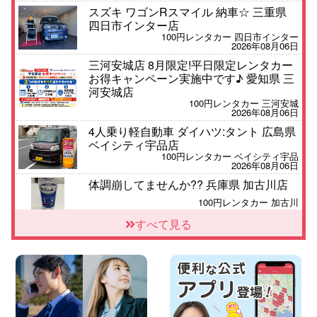
スズキ ワゴンRスマイル 納車☆ 三重県
四日市インター店
100円レンタカー 四日市インター
2026年08月06日
三河安城店 8月限定!平日限定レンタカー
お得キャンペーン実施中です♪ 愛知県 三
河安城店
100円レンタカー 三河安城
2026年08月06日
4人乗り軽自動車 ダイハツ:タント 広島県
ベイシティ宇品店
100円レンタカー ベイシティ宇品
2026年08月06日
体調崩してませんか?? 兵庫県 加古川店
100円レンタカー 加古川
2026年08月06日
すべて見る
【佐渡の夏はレンタカーで自由に!】 新潟
県 両津店
100円レンタカー 両津
2026年08月06日
佐渡空港店はお盆も休まず営業中! 新潟県
佐渡空港店
100円レンタカー 佐渡空港