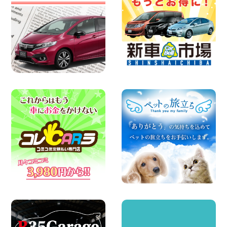
佐渡でのドライブは安全第一!交通事故に
ご注意ください 新潟県 佐渡空港店
100円レンタカー 佐渡空港
2026年08月07日
楽しい佐渡旅行を守るために!安全運転の
お願い 新潟県 両津店
100円レンタカー 両津
2026年08月07日
日産セレナが新入荷!!中川かの里店!! 愛知
県 中川かの里店
100円レンタカー 中川かの里
2026年08月07日
☆ 夏休みクーポン登場!最大9,500円おト
ク! ☆ 鳥取県 鳥取青谷店
100円レンタカー 鳥取青谷
2026年08月07日
夏季休暇のお知らせ 東京都 墨田両国店
100円レンタカー 墨田両国
2026年08月07日
夏季休暇のお知らせ 東京都 墨田文花店
100円レンタカー 墨田文花
2026年08月07日