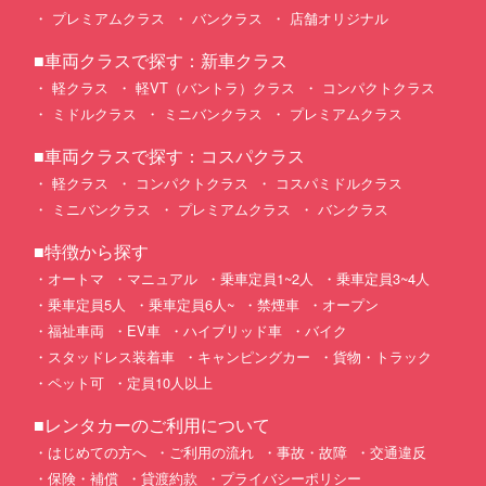
プレミアムクラス
バンクラス
店舗オリジナル
■車両クラスで探す：新車クラス
軽クラス
軽VT（バントラ）クラス
コンパクトクラス
ミドルクラス
ミニバンクラス
プレミアムクラス
■車両クラスで探す：コスパクラス
軽クラス
コンパクトクラス
コスパミドルクラス
ミニバンクラス
プレミアムクラス
バンクラス
■特徴から探す
オートマ
マニュアル
乗車定員1~2人
乗車定員3~4人
乗車定員5人
乗車定員6人~
禁煙車
オープン
福祉車両
EV車
ハイブリッド車
バイク
スタッドレス装着車
キャンピングカー
貨物・トラック
ペット可
定員10人以上
■レンタカーのご利用について
はじめての方へ
ご利用の流れ
事故・故障
交通違反
保険・補償
貸渡約款
プライバシーポリシー