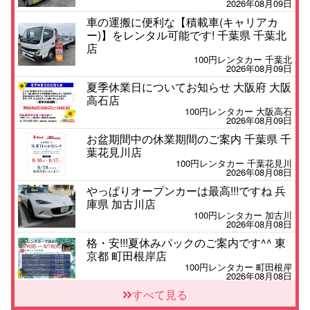
2026年08月09日
車の運搬に便利な【積載車(キャリアカ
ー)】をレンタル可能です! 千葉県 千葉北
店
100円レンタカー 千葉北
2026年08月09日
夏季休業日についてお知らせ 大阪府 大阪
高石店
100円レンタカー 大阪高石
2026年08月09日
お盆期間中の休業期間のご案内 千葉県 千
葉花見川店
100円レンタカー 千葉花見川
2026年08月08日
やっぱりオープンカーは最高!!!ですね 兵
庫県 加古川店
100円レンタカー 加古川
2026年08月08日
格・安!!!夏休みパックのご案内です^^ 東
京都 町田根岸店
100円レンタカー 町田根岸
2026年08月08日
「お得」お盆限定特別料金!! 兵庫県 神戸
すべて見る
西区枝吉店