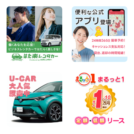
100円レンタカー 神戸西区枝吉
2026年08月08日
お盆シーズン空きあり!!100円レンタカー
兵庫駅前店はミニバンも安い!! 兵庫県 兵
庫駅前店
100円レンタカー 兵庫駅前
2026年08月08日
人気の『 軽 トラック 』 ご予約はお早め
に♪ 広島県 ベイシティ宇品店
100円レンタカー ベイシティ宇品
2026年08月08日
★WRX 作業紹介★ 三重県 四日市インタ
ー店
100円レンタカー 四日市インター
2026年08月08日
横浜弥生台店限定!!夏季特別キャンペーン
のお知らせ!! 神奈川県 横浜弥生台店
100円レンタカー 横浜弥生台
2026年08月08日
2026三河安城店お盆休みご連絡 愛知県
三河安城店
100円レンタカー 三河安城
2026年08月08日
☆ お盆特別乗り放題プラン ☆ 埼玉県 杉