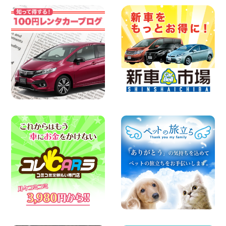
戸店
100円レンタカー 杉戸
2026年08月07日
佐渡でのドライブは安全第一!交通事故に
ご注意ください 新潟県 佐渡空港店
100円レンタカー 佐渡空港
2026年08月07日
楽しい佐渡旅行を守るために!安全運転の
お願い 新潟県 両津店
100円レンタカー 両津
2026年08月07日
日産セレナが新入荷!!中川かの里店!! 愛知
県 中川かの里店
100円レンタカー 中川かの里
2026年08月07日
☆ 夏休みクーポン登場!最大9,500円おト
ク! ☆ 鳥取県 鳥取青谷店
100円レンタカー 鳥取青谷
2026年08月07日
夏季休暇のお知らせ 東京都 墨田両国店
100円レンタカー 墨田両国
2026年08月07日
夏季休暇のお知らせ 東京都 墨田文花店