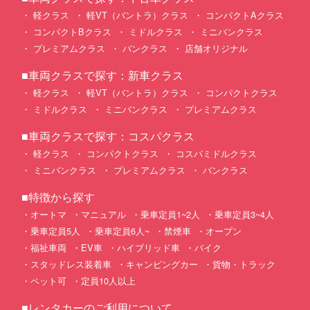
軽クラス
軽VT（バントラ）クラス
コンパクトAクラス
コンパクトBクラス
ミドルクラス
ミニバンクラス
プレミアムクラス
バンクラス
店舗オリジナル
■車両クラスで探す：新車クラス
軽クラス
軽VT（バントラ）クラス
コンパクトクラス
ミドルクラス
ミニバンクラス
プレミアムクラス
■車両クラスで探す：コスパクラス
軽クラス
コンパクトクラス
コスパミドルクラス
ミニバンクラス
プレミアムクラス
バンクラス
■特徴から探す
オートマ
マニュアル
乗車定員1~2人
乗車定員3~4人
乗車定員5人
乗車定員6人~
禁煙車
オープン
福祉車両
EV車
ハイブリッド車
バイク
スタッドレス装着車
キャンピングカー
貨物・トラック
ペット可
定員10人以上
■レンタカーのご利用について