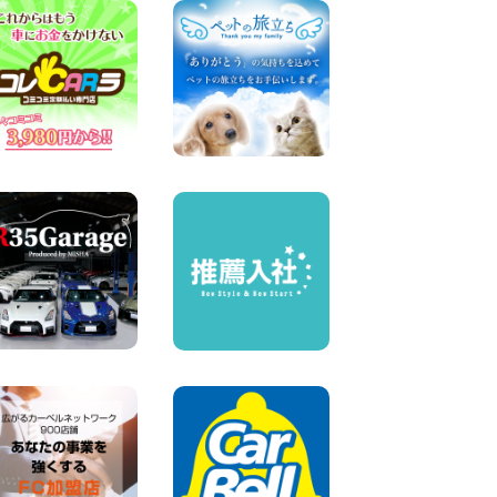
人気のスペイドワゴン ライト
ブルーで登場です! 東京都 羽
田空港店
100円レンタカー 羽田空港
2026年08月04日
【カーシェアのレンタカーが
2台になりました!】 岐阜県 各
務原那加店
100円レンタカー 各務原那加
2026年08月04日
お引越しに便利で最適!(禁煙
車両) 香川県 坂出川津店
100円レンタカー 坂出川津
2026年08月04日
8月 お盆休みのお知らせ 広島
県 ベイシティ宇品店
100円レンタカー ベイシティ宇品
2026年08月03日
ちょっとそこまで。もっと気
軽に 埼玉県 西武秩父駅前店
100円レンタカー 西武秩父駅前
2026年08月03日
圧倒的な存在感!【トヨタ・メ
ガクルーザー】を体感できる