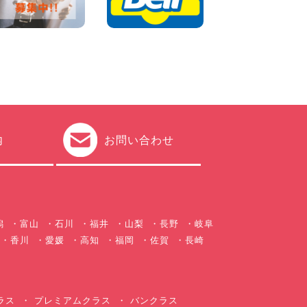
チャンスです! 千葉県 千葉北
店
100円レンタカー 千葉北
2026年08月03日
★五所川原の夏を100円レン
タカーで満喫しよう!★ 青森
県 五所川原店
100円レンタカー 五所川原
2026年08月01日
新車レンタカー導入決定!ハイ
ゼットカーゴ4WDが仲間入り
内
お問い合わせ
します! 広島県 広島北店
100円レンタカー 広島北
2026年08月01日
潟
富山
石川
福井
山梨
長野
岐阜
香川
愛媛
高知
福岡
佐賀
長崎
ラス
プレミアムクラス
バンクラス