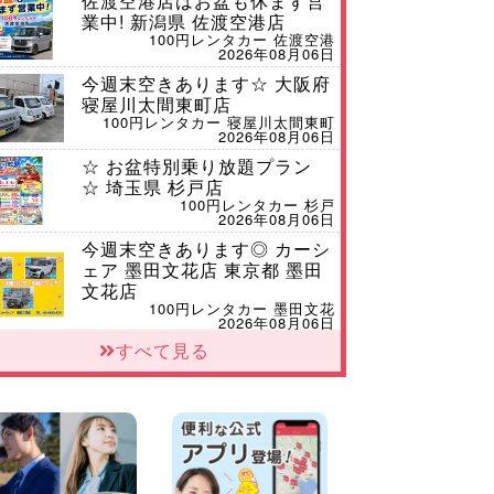
佐渡空港店はお盆も休まず営
業中! 新潟県 佐渡空港店
100円レンタカー 佐渡空港
2026年08月06日
今週末空きあります☆ 大阪府
寝屋川太間東町店
100円レンタカー 寝屋川太間東町
2026年08月06日
☆ お盆特別乗り放題プラン
☆ 埼玉県 杉戸店
100円レンタカー 杉戸
2026年08月06日
今週末空きあります◎ カーシ
ェア 墨田文花店 東京都 墨田
文花店
100円レンタカー 墨田文花
2026年08月06日
すべて見る
当社在庫車紹介【軽トラ】ハ
イゼットトラック 神奈川県
横浜旭南本宿町店
100円レンタカー 横浜旭南本宿町
2026年08月06日
横浜弥生台店限定!!夏季特別
キャンペーンのお知らせ!! 神