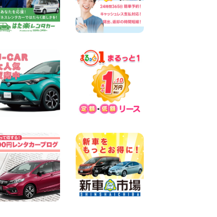
奈川県 横浜弥生台店
100円レンタカー 横浜弥生台
2026年08月06日
ハイエースワゴンGL!!クルー
ズコントロールが付いてい
る〜!! 福島県 福島笹木野店
100円レンタカー 福島笹木野
2026年08月05日
★S660 作業紹介★ 三重県 四
日市インター店
100円レンタカー 四日市インター
2026年08月05日
※※超格安日額5,800円※※荷物
運びに最適の軽バンのレンタ
カー!! 出雲ドーム前店 島根県
出雲ドーム前店
100円レンタカー 出雲ドーム前
2026年08月05日
三河安城店 人気のハイブリッ
ドレンタカー♪新型プリウス
ご予約受付中です! 愛知県 三
河安城店
100円レンタカー 三河安城
2026年08月04日