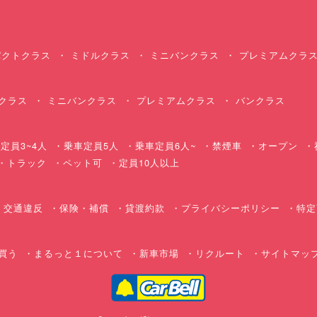
クトクラス
ミドルクラス
ミニバンクラス
プレミアムクラ
クラス
ミニバンクラス
プレミアムクラス
バンクラス
定員3~4人
乗車定員5人
乗車定員6人~
禁煙車
オープン
・トラック
ペット可
定員10人以上
交通違反
保険・補償
貸渡約款
プライバシーポリシー
特定
買う
まるっと１について
新車市場
リクルート
サイトマッ