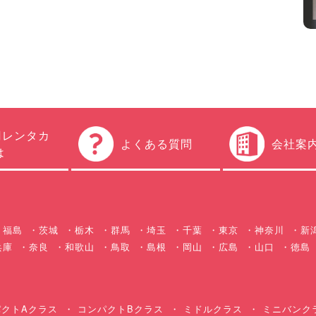
円レンタカ
よくある質問
会社案
は
福島
茨城
栃木
群馬
埼玉
千葉
東京
神奈川
新
兵庫
奈良
和歌山
鳥取
島根
岡山
広島
山口
徳島
クトAクラス
コンパクトBクラス
ミドルクラス
ミニバンク