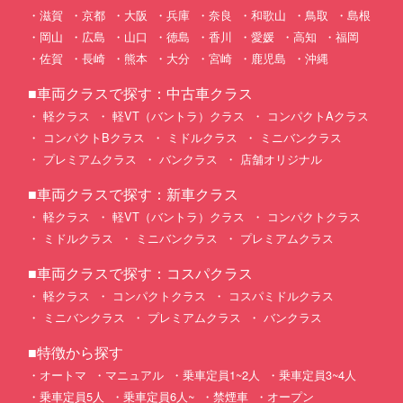
滋賀
京都
大阪
兵庫
奈良
和歌山
鳥取
島根
岡山
広島
山口
徳島
香川
愛媛
高知
福岡
佐賀
長崎
熊本
大分
宮崎
鹿児島
沖縄
■車両クラスで探す：中古車クラス
軽クラス
軽VT（バントラ）クラス
コンパクトAクラス
コンパクトBクラス
ミドルクラス
ミニバンクラス
プレミアムクラス
バンクラス
店舗オリジナル
■車両クラスで探す：新車クラス
軽クラス
軽VT（バントラ）クラス
コンパクトクラス
ミドルクラス
ミニバンクラス
プレミアムクラス
■車両クラスで探す：コスパクラス
軽クラス
コンパクトクラス
コスパミドルクラス
ミニバンクラス
プレミアムクラス
バンクラス
■特徴から探す
オートマ
マニュアル
乗車定員1~2人
乗車定員3~4人
乗車定員5人
乗車定員6人~
禁煙車
オープン