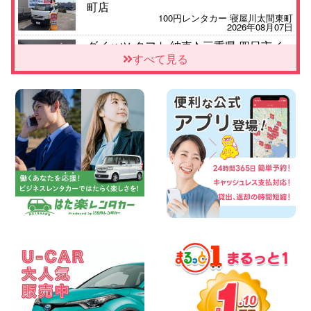
町店
100円レンタカー 寝屋川太間東町
2026年08月07日
ダイハツ タフト 納車♪ 三重県 四日市イ
ンター店
すべて見る
100円レンタカー 四日市インター
2026年08月07日
夏季休暇のお知らせ 東京都 墨田両国店
100円レンタカー 墨田両国
2026年08月07日
三河安城店 8月後半のレンタカー予約は
お早めに♪ルーミーご予約受付中です! 愛
知県 三河安城店
100円レンタカー 三河安城
2026年08月07日
お盆シーズン空きあり!!100円レンタカー
兵庫駅前店OPEN!! 兵庫県 兵庫駅前店
100円レンタカー 兵庫駅前
2026年08月07日
夏季休暇のお知らせ 東京都 墨田文花店
100円レンタカー 墨田文花
2026年08月07日