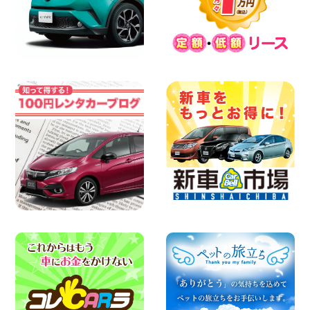
8月 お盆休みのお知らせ 広島県 ベイシテ
ィ宇品店
100円レンタカー ベイシティ宇品
2026年08月07日
横浜弥生台店限定!!夏季特別キャンペーン
のお知らせ!! 神奈川県 横浜弥生台店
100円レンタカー 横浜弥生台
2026年08月07日
お盆も休まず営業します! 神奈川県 横浜
旭南本宿町店
100円レンタカー 横浜旭南本宿町
2026年08月07日
お引越しに便利で最適!(禁煙車両) 香川県
坂出川津店
100円レンタカー 坂出川津
2026年08月07日
【カーシェアのレンタカーが2台になりま
した!】 岐阜県 各務原那加店
100円レンタカー 各務原那加
2026年08月06日
空き有ります!!コンパクトSUV 軽 ミニバ
ン 軽トラ 車種多数!!関東圏必見♪ 東京都
町田根岸店
100円レンタカー 町田根岸