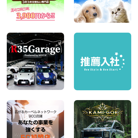
2026年08月06日
体調崩してませんか?? 兵庫県 加古川店
100円レンタカー 加古川
2026年08月06日
ハイエースワゴンGL!!クルーズコントロ
ールが付いている〜!! 福島県 福島笹木野
店
100円レンタカー 福島笹木野
2026年08月05日
※※超格安日額5,800円※※荷物運びに最適
の軽バンのレンタカー!! 出雲ドーム前店
島根県 出雲ドーム前店
100円レンタカー 出雲ドーム前
2026年08月05日