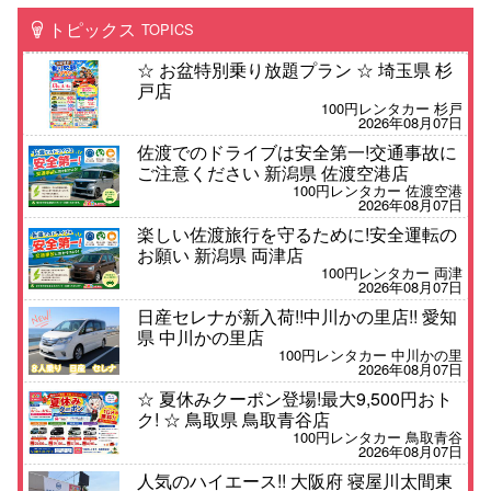
トピックス
TOPICS
☆ お盆特別乗り放題プラン ☆ 埼玉県 杉
戸店
100円レンタカー 杉戸
2026年08月07日
佐渡でのドライブは安全第一!交通事故に
ご注意ください 新潟県 佐渡空港店
100円レンタカー 佐渡空港
2026年08月07日
楽しい佐渡旅行を守るために!安全運転の
お願い 新潟県 両津店
100円レンタカー 両津
2026年08月07日
日産セレナが新入荷!!中川かの里店!! 愛知
県 中川かの里店
100円レンタカー 中川かの里
2026年08月07日
☆ 夏休みクーポン登場!最大9,500円おト
ク! ☆ 鳥取県 鳥取青谷店
100円レンタカー 鳥取青谷
2026年08月07日
人気のハイエース!! 大阪府 寝屋川太間東