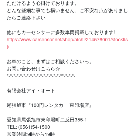
ただけるよう心掛けております。
どんな些細な事でも構いません、ご不安な点がありまし
たらご連絡下さい
他にもカーセンサーに多数車両掲載しております!
https://www.carsensor.net/shop/aichi/214576001/stocklis
t/
お車のこと、まずはご相談くださいっ。
お問い合わせはこちら☆
*-*-*-*-*-*-*-*-*-*-*-*-*-*-*-*-**-*-*-*-
有限会社アイ・オート
尾張旭市『100円レンタカー 東印場店』
愛知県尾張旭市東印場町二反田355-1
TEL: (0561)54-1500
営業時間:9時から19時