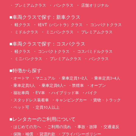
プレミアムクラス
バンクラス
店舗オリジナル
■車両クラスで探す：新車クラス
軽クラス
軽VT（バントラ）クラス
コンパクトクラス
ミドルクラス
ミニバンクラス
プレミアムクラス
■車両クラスで探す：コスパクラス
軽クラス
コンパクトクラス
コスパミドルクラス
ミニバンクラス
プレミアムクラス
バンクラス
■特徴から探す
オートマ
マニュアル
乗車定員1~2人
乗車定員3~4人
乗車定員5人
乗車定員6人~
禁煙車
オープン
福祉車両
EV車
ハイブリッド車
バイク
スタッドレス装着車
キャンピングカー
貨物・トラック
ペット可
定員10人以上
■レンタカーのご利用について
はじめての方へ
ご利用の流れ
事故・故障
交通違反
保険・補償
貸渡約款
プライバシーポリシー