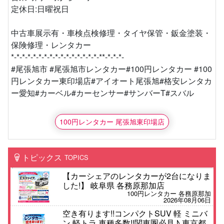
定休日:日曜祝日
中古車展示有・車検点検修理・タイヤ保管・鈑金塗装・
保険修理・レンタカー
*-*-*-*-*-*-*-*-*-*-*-*-*-*-*-*-**-*-*-*-
#尾張旭市 #尾張旭市レンタカー#100円レンタカー #100
円レンタカー東印場店#アイオート尾張旭#格安レンタカ
ー愛知#カーベル#カーセンサー#サンバーT#スバル
100円レンタカー 尾張旭東印場店
トピックス
TOPICS
【カーシェアのレンタカーが2台になりま
した!】 岐阜県 各務原那加店
100円レンタカー 各務原那加
2026年08月06日
空き有ります!!コンパクトSUV 軽 ミニバ
ン 軽トラ 車種多数!!関東圏必見♪ 東京都