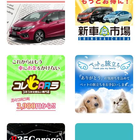
ハイエースワゴンGL!!クルーズコントロ
ールが付いている〜!! 福島県 福島笹木野
店
100円レンタカー 福島笹木野
2026年08月05日
※※超格安日額5,800円※※荷物運びに最適
の軽バンのレンタカー!! 出雲ドーム前店
島根県 出雲ドーム前店
100円レンタカー 出雲ドーム前
2026年08月05日
人気のスペイドワゴン ライトブルーで登
場です! 東京都 羽田空港店
100円レンタカー 羽田空港
2026年08月04日
お引越しに便利で最適!(禁煙車両) 香川県
坂出川津店
100円レンタカー 坂出川津
2026年08月04日
ちょっとそこまで。もっと気軽に 埼玉県
西武秩父駅前店
100円レンタカー 西武秩父駅前
2026年08月03日
圧倒的な存在感!【トヨタ・メガクルーザ