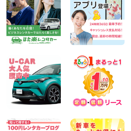
佐渡空港店はお盆も休まず営業中! 新潟県
佐渡空港店
100円レンタカー 佐渡空港
2026年08月06日
今週末空きあります☆ 大阪府 寝屋川太間
東町店
100円レンタカー 寝屋川太間東町
2026年08月06日
☆ お盆特別乗り放題プラン ☆ 埼玉県 杉
戸店
100円レンタカー 杉戸
2026年08月06日
今週末空きあります◎ カーシェア 墨田文
花店 東京都 墨田文花店
100円レンタカー 墨田文花
2026年08月06日
当社在庫車紹介【軽トラ】ハイゼットト
ラック 神奈川県 横浜旭南本宿町店
100円レンタカー 横浜旭南本宿町
2026年08月06日
横浜弥生台店限定!!夏季特別キャンペーン
のお知らせ!! 神奈川県 横浜弥生台店
100円レンタカー 横浜弥生台
2026年08月06日