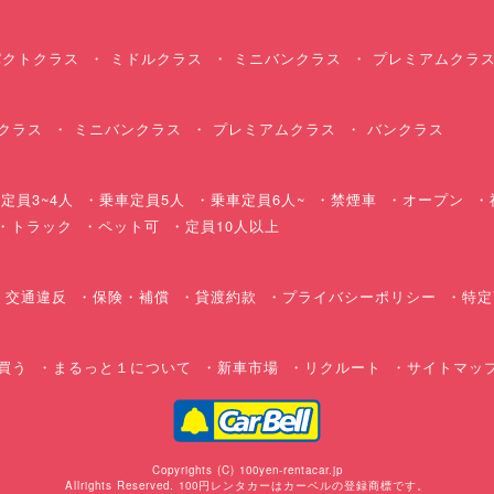
クトクラス
ミドルクラス
ミニバンクラス
プレミアムクラ
クラス
ミニバンクラス
プレミアムクラス
バンクラス
定員3~4人
乗車定員5人
乗車定員6人~
禁煙車
オープン
・トラック
ペット可
定員10人以上
交通違反
保険・補償
貸渡約款
プライバシーポリシー
特定
買う
まるっと１について
新車市場
リクルート
サイトマッ
Copyrights (C) 100yen-rentacar.jp
Allrights Reserved. 100円レンタカーはカーベルの登録商標です。