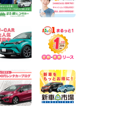
SUV 軽 ミニバン 軽トラ 車種
多数!!関東圏必見♪ 東京都 町
田根岸店
100円レンタカー 町田根岸
2026年08月06日
スズキ ワゴンRスマイル 納車
☆ 三重県 四日市インター店
100円レンタカー 四日市インター
2026年08月06日
三河安城店 8月限定!平日限定
レンタカーお得キャンペーン
実施中です♪ 愛知県 三河安城
店
100円レンタカー 三河安城
2026年08月06日
体調崩してませんか?? 兵庫県
加古川店
100円レンタカー 加古川
2026年08月06日
【佐渡の夏はレンタカーで自
由に!】 新潟県 両津店
100円レンタカー 両津
2026年08月06日
佐渡空港店はお盆も休まず営