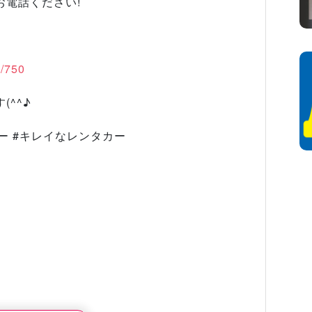
お電話ください!
l/750
^^♪
カー #キレイなレンタカー