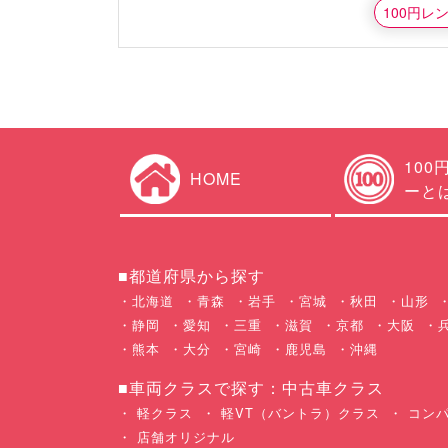
100円レ
100
HOME
ーと
■都道府県から探す
北海道
青森
岩手
宮城
秋田
山形
静岡
愛知
三重
滋賀
京都
大阪
熊本
大分
宮崎
鹿児島
沖縄
■車両クラスで探す：中古車クラス
軽クラス
軽VT（バントラ）クラス
コンパ
店舗オリジナル