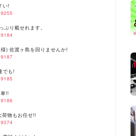
すい!
/19255
たっぷり載せれます。
/19184
様) 佐渡ヶ島を回りませんか!
/19187
達でも!
/19185
車!!
/19186
大荷物もお任せ!!
/19374