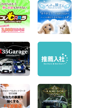
業中! 新潟県 佐渡空港店
100円レンタカー 佐渡空港
2026年08月06日
今週末空きあります☆ 大阪府
寝屋川太間東町店
100円レンタカー 寝屋川太間東町
2026年08月06日
☆ お盆特別乗り放題プラン
☆ 埼玉県 杉戸店
100円レンタカー 杉戸
2026年08月06日
ハイエースワゴンGL!!クルー
ズコントロールが付いてい
る〜!! 福島県 福島笹木野店
100円レンタカー 福島笹木野
2026年08月05日
※※超格安日額5,800円※※荷物
運びに最適の軽バンのレンタ
カー!! 出雲ドーム前店 島根県
出雲ドーム前店
100円レンタカー 出雲ドーム前
2026年08月05日
人気のスペイドワゴン ライト
ブルーで登場です! 東京都 羽