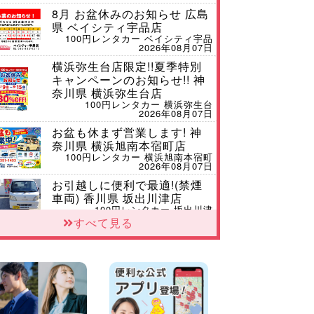
8月 お盆休みのお知らせ 広島
県 ベイシティ宇品店
100円レンタカー ベイシティ宇品
2026年08月07日
横浜弥生台店限定!!夏季特別
キャンペーンのお知らせ!! 神
奈川県 横浜弥生台店
100円レンタカー 横浜弥生台
2026年08月07日
お盆も休まず営業します! 神
奈川県 横浜旭南本宿町店
100円レンタカー 横浜旭南本宿町
2026年08月07日
お引越しに便利で最適!(禁煙
車両) 香川県 坂出川津店
100円レンタカー 坂出川津
2026年08月07日
すべて見る
【カーシェアのレンタカーが
2台になりました!】 岐阜県 各
務原那加店
100円レンタカー 各務原那加
2026年08月06日
空き有ります!!コンパクト