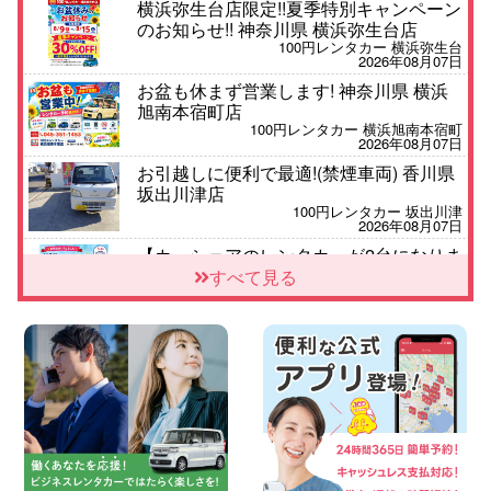
横浜弥生台店限定!!夏季特別キャンペーン
のお知らせ!! 神奈川県 横浜弥生台店
100円レンタカー 横浜弥生台
2026年08月07日
お盆も休まず営業します! 神奈川県 横浜
旭南本宿町店
100円レンタカー 横浜旭南本宿町
2026年08月07日
お引越しに便利で最適!(禁煙車両) 香川県
坂出川津店
100円レンタカー 坂出川津
2026年08月07日
【カーシェアのレンタカーが2台になりま
した!】 岐阜県 各務原那加店
すべて見る
100円レンタカー 各務原那加
2026年08月06日
空き有ります!!コンパクトSUV 軽 ミニバ
ン 軽トラ 車種多数!!関東圏必見♪ 東京都
町田根岸店
100円レンタカー 町田根岸
2026年08月06日
スズキ ワゴンRスマイル 納車☆ 三重県
四日市インター店
100円レンタカー 四日市インター