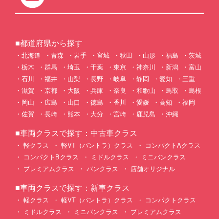
■都道府県から探す
北海道
青森
岩手
宮城
秋田
山形
福島
茨城
栃木
群馬
埼玉
千葉
東京
神奈川
新潟
富山
石川
福井
山梨
長野
岐阜
静岡
愛知
三重
滋賀
京都
大阪
兵庫
奈良
和歌山
鳥取
島根
岡山
広島
山口
徳島
香川
愛媛
高知
福岡
佐賀
長崎
熊本
大分
宮崎
鹿児島
沖縄
■車両クラスで探す：中古車クラス
軽クラス
軽VT（バントラ）クラス
コンパクトAクラス
コンパクトBクラス
ミドルクラス
ミニバンクラス
プレミアムクラス
バンクラス
店舗オリジナル
■車両クラスで探す：新車クラス
軽クラス
軽VT（バントラ）クラス
コンパクトクラス
ミドルクラス
ミニバンクラス
プレミアムクラス