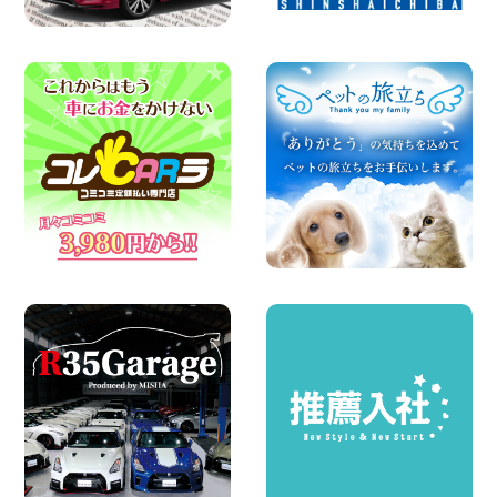
100円レンタカー 杉戸
2026年08月06日
ハイエースワゴンGL!!クルーズコントロ
ールが付いている〜!! 福島県 福島笹木野
店
100円レンタカー 福島笹木野
2026年08月05日
※※超格安日額5,800円※※荷物運びに最適
の軽バンのレンタカー!! 出雲ドーム前店
島根県 出雲ドーム前店
100円レンタカー 出雲ドーム前
2026年08月05日
人気のスペイドワゴン ライトブルーで登
場です! 東京都 羽田空港店
100円レンタカー 羽田空港
2026年08月04日
ちょっとそこまで。もっと気軽に 埼玉県
西武秩父駅前店
100円レンタカー 西武秩父駅前
2026年08月03日
圧倒的な存在感!【トヨタ・メガクルーザ
ー】を体感できるチャンスです! 千葉県
千葉北店
100円レンタカー 千葉北