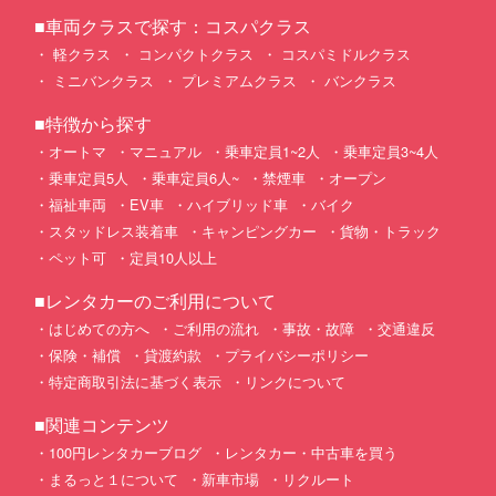
■車両クラスで探す：コスパクラス
軽クラス
コンパクトクラス
コスパミドルクラス
ミニバンクラス
プレミアムクラス
バンクラス
■特徴から探す
オートマ
マニュアル
乗車定員1~2人
乗車定員3~4人
乗車定員5人
乗車定員6人~
禁煙車
オープン
福祉車両
EV車
ハイブリッド車
バイク
スタッドレス装着車
キャンピングカー
貨物・トラック
ペット可
定員10人以上
■レンタカーのご利用について
はじめての方へ
ご利用の流れ
事故・故障
交通違反
保険・補償
貸渡約款
プライバシーポリシー
特定商取引法に基づく表示
リンクについて
■関連コンテンツ
100円レンタカーブログ
レンタカー・中古車を買う
まるっと１について
新車市場
リクルート