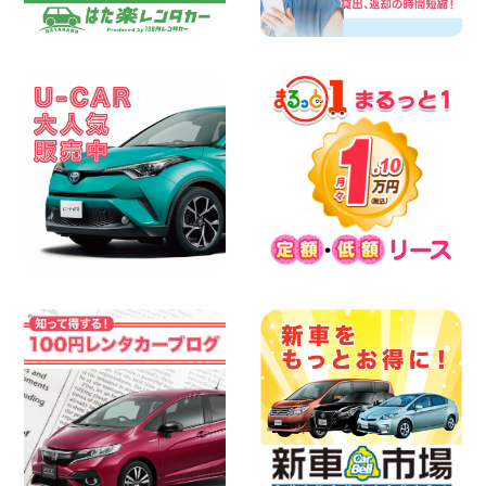
2026年08月06日
三河安城店 8月限定!平日限定レンタカー
お得キャンペーン実施中です♪ 愛知県 三
河安城店
100円レンタカー 三河安城
2026年08月06日
体調崩してませんか?? 兵庫県 加古川店
100円レンタカー 加古川
2026年08月06日
【佐渡の夏はレンタカーで自由に!】 新潟
県 両津店
100円レンタカー 両津
2026年08月06日
佐渡空港店はお盆も休まず営業中! 新潟県
佐渡空港店
100円レンタカー 佐渡空港
2026年08月06日
今週末空きあります☆ 大阪府 寝屋川太間
東町店
100円レンタカー 寝屋川太間東町
2026年08月06日
☆ お盆特別乗り放題プラン ☆ 埼玉県 杉
戸店