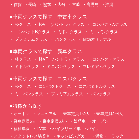
佐賀
長崎
熊本
大分
宮崎
鹿児島
沖縄
■車両クラスで探す：中古車クラス
軽クラス
軽VT（バントラ）クラス
コンパクトAクラス
コンパクトBクラス
ミドルクラス
ミニバンクラス
プレミアムクラス
バンクラス
店舗オリジナル
■車両クラスで探す：新車クラス
軽クラス
軽VT（バントラ）クラス
コンパクトクラス
ミドルクラス
ミニバンクラス
プレミアムクラス
■車両クラスで探す：コスパクラス
軽クラス
コンパクトクラス
コスパミドルクラス
ミニバンクラス
プレミアムクラス
バンクラス
■特徴から探す
オートマ
マニュアル
乗車定員1~2人
乗車定員3~4人
乗車定員5人
乗車定員6人~
禁煙車
オープン
福祉車両
EV車
ハイブリッド車
バイク
スタッドレス装着車
キャンピングカー
貨物・トラック