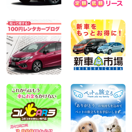
県 三河安城店
100円レンタカー 三河安城
2026年08月04日
人気のスペイドワゴン ライトブルーで登
場です! 東京都 羽田空港店
100円レンタカー 羽田空港
2026年08月04日
【カーシェアのレンタカーが2台になりま
した!】 岐阜県 各務原那加店
100円レンタカー 各務原那加
2026年08月04日
お引越しに便利で最適!(禁煙車両) 香川県
坂出川津店
100円レンタカー 坂出川津
2026年08月04日
8月 お盆休みのお知らせ 広島県 ベイシテ
ィ宇品店
100円レンタカー ベイシティ宇品
2026年08月03日
ちょっとそこまで。もっと気軽に 埼玉県
西武秩父駅前店
100円レンタカー 西武秩父駅前
2026年08月03日
圧倒的な存在感!【トヨタ・メガクルーザ