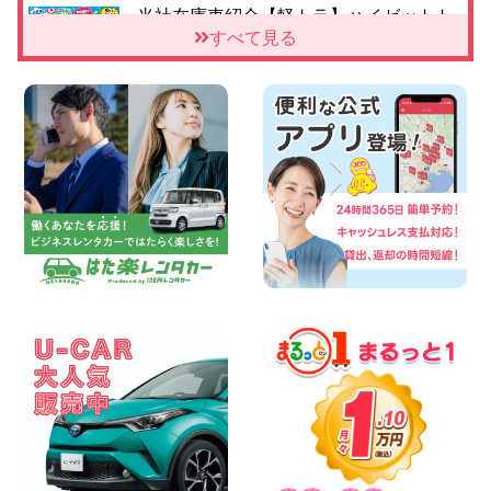
当社在庫車紹介【軽トラ】ハイゼットト
ラック 神奈川県 横浜旭南本宿町店
すべて見る
100円レンタカー 横浜旭南本宿町
2026年08月06日
横浜弥生台店限定!!夏季特別キャンペーン
のお知らせ!! 神奈川県 横浜弥生台店
100円レンタカー 横浜弥生台
2026年08月06日
ハイエースワゴンGL!!クルーズコントロ
ールが付いている〜!! 福島県 福島笹木野
店
100円レンタカー 福島笹木野
2026年08月05日
★S660 作業紹介★ 三重県 四日市インタ
ー店
100円レンタカー 四日市インター
2026年08月05日
※※超格安日額5,800円※※荷物運びに最適
の軽バンのレンタカー!! 出雲ドーム前店
島根県 出雲ドーム前店
100円レンタカー 出雲ドーム前
2026年08月05日
三河安城店 人気のハイブリッドレンタカ
ー♪新型プリウスご予約受付中です! 愛知