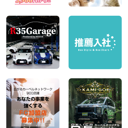
ー】を体感できるチャンスです! 千葉県
千葉北店
100円レンタカー 千葉北
2026年08月03日
★五所川原の夏を100円レンタカーで満
喫しよう!★ 青森県 五所川原店
100円レンタカー 五所川原
2026年08月01日
新車レンタカー導入決定!ハイゼットカー
ゴ4WDが仲間入りします! 広島県 広島北
店
100円レンタカー 広島北
2026年08月01日