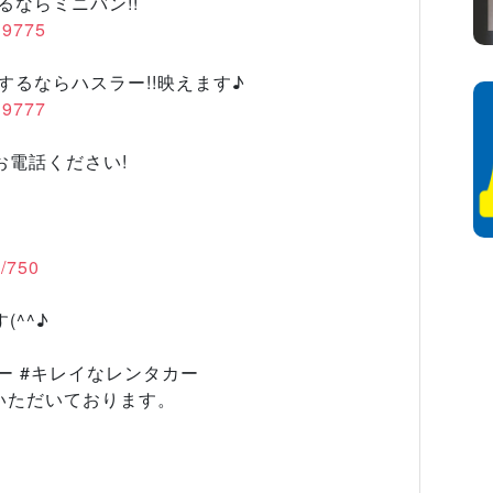
るならミニバン!!
/19775
光するならハスラー!!映えます♪
/19777
お電話ください!
l/750
^^♪
カー #キレイなレンタカー
いただいております。