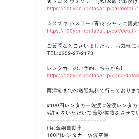
★トヨタ ヴォクシー (黒)家族で出かけ
https://100yen-rentacar.jp/car/detail
☆スズキ ハスラー (青)オシャレに観
https://100yen-rentacar.jp/car/detail
ご質問などございましたら、お気軽に
TEL:0259-27-2173
レンタカーのご予約こちらから!
https://100yen-rentacar.jp/base/detai
両津港までの送迎無料で行っております(
#100円レンタカー佐渡 #佐渡レンタ
※許可をいただいて撮影/掲載をさせて
===================
(有)金鋼自動車
100円レンタカー佐渡空港