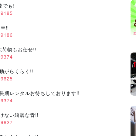
達でも!
/19185
車!!
/19186
大荷物もお任せ!!
/19374
動がらくらく!!
/19625
で長期レンタルお待ちしております!!
/19374
けない綺麗な青!!
/19627