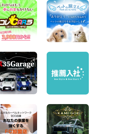
横浜弥生台店限定!!夏季特別
キャンペーンのお知らせ!! 神
奈川県 横浜弥生台店
100円レンタカー 横浜弥生台
2026年08月06日
ハイエースワゴンGL!!クルー
ズコントロールが付いてい
る〜!! 福島県 福島笹木野店
100円レンタカー 福島笹木野
2026年08月05日
※※超格安日額5,800円※※荷物
運びに最適の軽バンのレンタ
カー!! 出雲ドーム前店 島根県
出雲ドーム前店
100円レンタカー 出雲ドーム前
2026年08月05日
人気のスペイドワゴン ライト
ブルーで登場です! 東京都 羽
田空港店
100円レンタカー 羽田空港
2026年08月04日
お引越しに便利で最適!(禁煙
車両) 香川県 坂出川津店
100円レンタカー 坂出川津