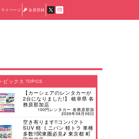
マイページ
会員登録
トピックス
TOPICS
【カーシェアのレンタカーが
2台になりました!】 岐阜県 各
務原那加店
100円レンタカー 各務原那加
2026年08月06日
空き有ります!!コンパクト
SUV 軽 ミニバン 軽トラ 車種
多数!!関東圏必見♪ 東京都 町