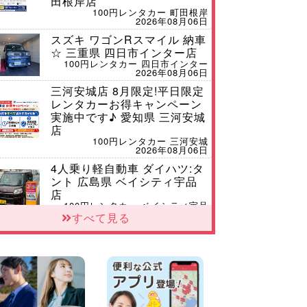
田根岸店
100円レンタカー 町田根岸
2026年08月06日
スズキ ワゴンRスマイル 納車
☆ 三重県 四日市インター店
100円レンタカー 四日市インター
2026年08月06日
三河安城店 8月限定!平日限定
レンタカーお得キャンペーン
実施中です♪ 愛知県 三河安城
店
100円レンタカー 三河安城
2026年08月06日
4人乗り軽自動車 ダイハツ:タ
ント 広島県 ベイシティ宇品
店
100円レンタカー ベイシティ宇品
2026年08月06日
すべて見る
体調崩してませんか?? 兵庫県
加古川店
100円レンタカー 加古川
2026年08月06日
【佐渡の夏はレンタカーで自
由に!】 新潟県 両津店