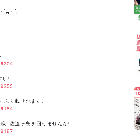
`д・´)
♪
/19204
すい!
/19255
たっぷり載せれます。
/19184
様) 佐渡ヶ島を回りませんか!
/19187