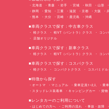
北海道
青森
岩手
宮城
秋田
山形
静岡
愛知
三重
滋賀
京都
大阪
熊本
大分
宮崎
鹿児島
沖縄
■車両クラスで探す：中古車クラス
軽クラス
軽VT（バントラ）クラス
コンパ
店舗オリジナル
■車両クラスで探す：新車クラス
軽クラス
軽VT（バントラ）クラス
コンパ
■車両クラスで探す：コスパクラス
軽クラス
コンパクトクラス
コスパミドル
■特徴から探す
オートマ
マニュアル
乗車定員1~2人
乗車
スタッドレス装着車
キャンピングカー
貨物
■レンタカーのご利用について
はじめての方へ
ご利用の流れ
事故・故障