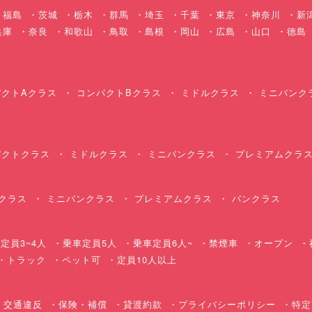
福島
茨城
栃木
群馬
埼玉
千葉
東京
神奈川
新
兵庫
奈良
和歌山
鳥取
島根
岡山
広島
山口
徳島
クトAクラス
コンパクトBクラス
ミドルクラス
ミニバンク
クトクラス
ミドルクラス
ミニバンクラス
プレミアムクラ
クラス
ミニバンクラス
プレミアムクラス
バンクラス
定員3~4人
乗車定員5人
乗車定員6人~
禁煙車
オープン
・トラック
ペット可
定員10人以上
交通違反
保険・補償
貸渡約款
プライバシーポリシー
特定