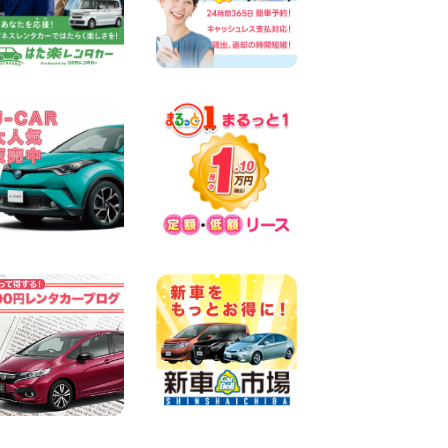
100円レンタカー 両津
2026年08月06日
佐渡空港店はお盆も休まず営
業中! 新潟県 佐渡空港店
100円レンタカー 佐渡空港
2026年08月06日
今週末空きあります☆ 大阪府
寝屋川太間東町店
100円レンタカー 寝屋川太間東町
2026年08月06日
☆ お盆特別乗り放題プラン
☆ 埼玉県 杉戸店
100円レンタカー 杉戸
2026年08月06日
今週末空きあります◎ カーシ
ェア 墨田文花店 東京都 墨田
文花店
100円レンタカー 墨田文花
2026年08月06日
当社在庫車紹介【軽トラ】ハ
イゼットトラック 神奈川県
横浜旭南本宿町店
100円レンタカー 横浜旭南本宿町
2026年08月06日