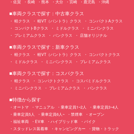
佐賀
長崎
熊本
大分
宮崎
鹿児島
沖縄
■車両クラスで探す：中古車クラス
軽クラス
軽VT（バントラ）クラス
コンパクトAクラス
コンパクトBクラス
ミドルクラス
ミニバンクラス
プレミアムクラス
バンクラス
店舗オリジナル
■車両クラスで探す：新車クラス
軽クラス
軽VT（バントラ）クラス
コンパクトクラス
ミドルクラス
ミニバンクラス
プレミアムクラス
■車両クラスで探す：コスパクラス
軽クラス
コンパクトクラス
コスパミドルクラス
ミニバンクラス
プレミアムクラス
バンクラス
■特徴から探す
オートマ
マニュアル
乗車定員1~2人
乗車定員3~4人
乗車定員5人
乗車定員6人~
禁煙車
オープン
福祉車両
EV車
ハイブリッド車
バイク
スタッドレス装着車
キャンピングカー
貨物・トラック