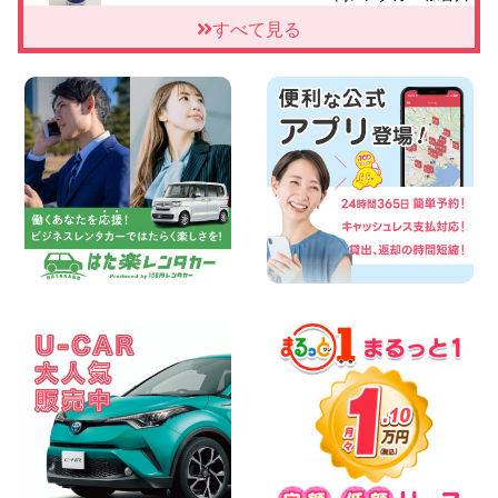
2026年08月06日
すべて見る
【佐渡の夏はレンタカーで自由に!】 新潟
県 両津店
100円レンタカー 両津
2026年08月06日
佐渡空港店はお盆も休まず営業中! 新潟県
佐渡空港店
100円レンタカー 佐渡空港
2026年08月06日
今週末空きあります☆ 大阪府 寝屋川太間
東町店
100円レンタカー 寝屋川太間東町
2026年08月06日
☆ お盆特別乗り放題プラン ☆ 埼玉県 杉
戸店
100円レンタカー 杉戸
2026年08月06日
今週末空きあります◎ カーシェア 墨田文
花店 東京都 墨田文花店
100円レンタカー 墨田文花
2026年08月06日
当社在庫車紹介【軽トラ】ハイゼットト
ラック 神奈川県 横浜旭南本宿町店