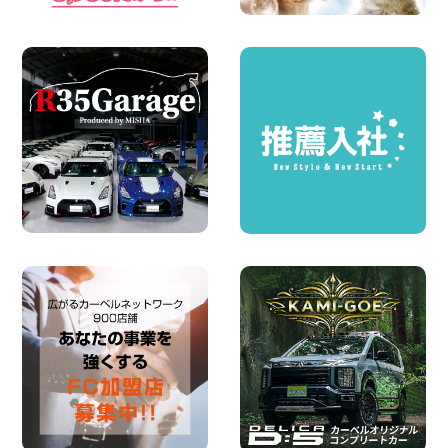
ちょっとそこまで。もっと気軽に 埼玉県
西武秩父駅前店
100円レンタカー 西武秩父駅前
2026年08月03日
圧倒的な存在感!【トヨタ・メガクルーザ
ー】を体感できるチャンスです! 千葉県
千葉北店
100円レンタカー 千葉北
2026年08月03日
★五所川原の夏を100円レンタカーで満
喫しよう!★ 青森県 五所川原店
100円レンタカー 五所川原
2026年08月01日