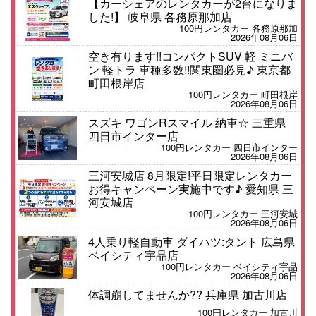
【カーシェアのレンタカーが2台になりま
した!】 岐阜県 各務原那加店
100円レンタカー 各務原那加
2026年08月06日
空き有ります!!コンパクトSUV 軽 ミニバ
ン 軽トラ 車種多数!!関東圏必見♪ 東京都
町田根岸店
100円レンタカー 町田根岸
2026年08月06日
スズキ ワゴンRスマイル 納車☆ 三重県
四日市インター店
100円レンタカー 四日市インター
2026年08月06日
三河安城店 8月限定!平日限定レンタカー
お得キャンペーン実施中です♪ 愛知県 三
河安城店
100円レンタカー 三河安城
2026年08月06日
4人乗り軽自動車 ダイハツ:タント 広島県
ベイシティ宇品店
100円レンタカー ベイシティ宇品
2026年08月06日
体調崩してませんか?? 兵庫県 加古川店
100円レンタカー 加古川