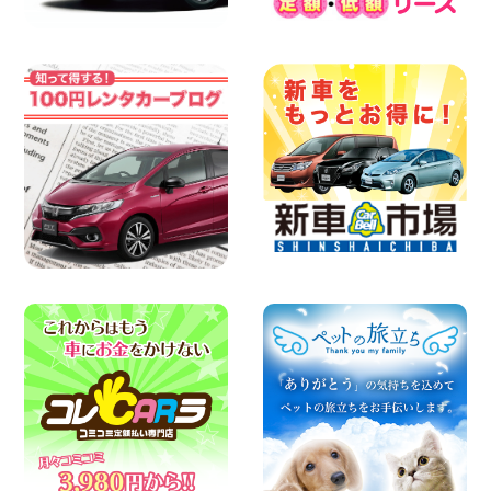
100円レンタカー 横浜旭南本宿町
2026年08月06日
横浜弥生台店限定!!夏季特別キャンペーン
のお知らせ!! 神奈川県 横浜弥生台店
100円レンタカー 横浜弥生台
2026年08月06日
ハイエースワゴンGL!!クルーズコントロ
ールが付いている〜!! 福島県 福島笹木野
店
100円レンタカー 福島笹木野
2026年08月05日
※※超格安日額5,800円※※荷物運びに最適
の軽バンのレンタカー!! 出雲ドーム前店
島根県 出雲ドーム前店
100円レンタカー 出雲ドーム前
2026年08月05日
人気のスペイドワゴン ライトブルーで登
場です! 東京都 羽田空港店
100円レンタカー 羽田空港
2026年08月04日
お引越しに便利で最適!(禁煙車両) 香川県
坂出川津店
100円レンタカー 坂出川津
2026年08月04日