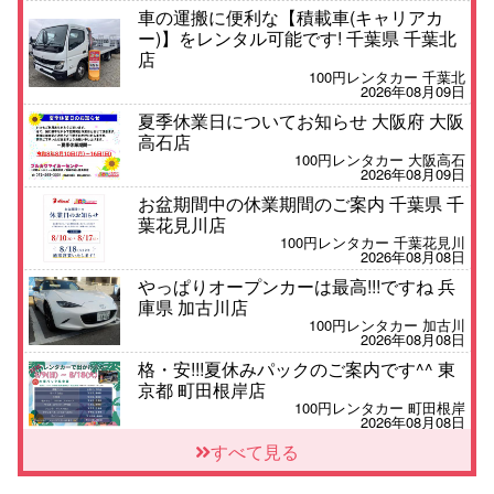
車の運搬に便利な【積載車(キャリアカ
ー)】をレンタル可能です! 千葉県 千葉北
店
100円レンタカー 千葉北
2026年08月09日
夏季休業日についてお知らせ 大阪府 大阪
高石店
100円レンタカー 大阪高石
2026年08月09日
お盆期間中の休業期間のご案内 千葉県 千
葉花見川店
100円レンタカー 千葉花見川
2026年08月08日
やっぱりオープンカーは最高!!!ですね 兵
庫県 加古川店
100円レンタカー 加古川
2026年08月08日
格・安!!!夏休みパックのご案内です^^ 東
京都 町田根岸店
100円レンタカー 町田根岸
2026年08月08日
「お得」お盆限定特別料金!! 兵庫県 神戸
すべて見る
西区枝吉店
100円レンタカー 神戸西区枝吉