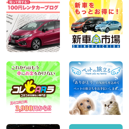
戸店
100円レンタカー 杉戸
2026年08月07日
佐渡でのドライブは安全第一!交通事故に
ご注意ください 新潟県 佐渡空港店
100円レンタカー 佐渡空港
2026年08月07日
楽しい佐渡旅行を守るために!安全運転の
お願い 新潟県 両津店
100円レンタカー 両津
2026年08月07日
日産セレナが新入荷!!中川かの里店!! 愛知
県 中川かの里店
100円レンタカー 中川かの里
2026年08月07日
☆ 夏休みクーポン登場!最大9,500円おト
ク! ☆ 鳥取県 鳥取青谷店
100円レンタカー 鳥取青谷
2026年08月07日
夏季休暇のお知らせ 東京都 墨田両国店
100円レンタカー 墨田両国
2026年08月07日
夏季休暇のお知らせ 東京都 墨田文花店