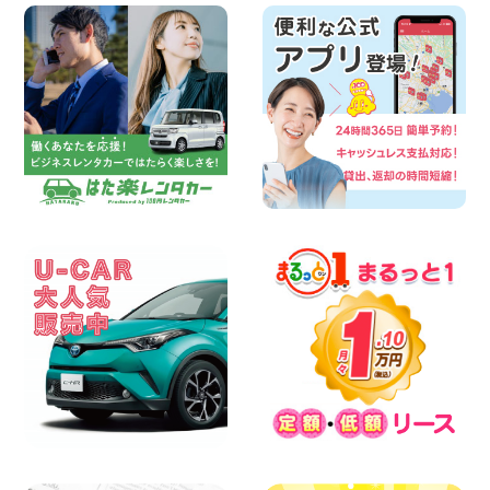
2026年08月08日
お盆シーズン空きあり!!100円レンタカー
兵庫駅前店はミニバンも安い!! 兵庫県 兵
庫駅前店
100円レンタカー 兵庫駅前
2026年08月08日
人気の『 軽 トラック 』 ご予約はお早め
に♪ 広島県 ベイシティ宇品店
100円レンタカー ベイシティ宇品
2026年08月08日
★WRX 作業紹介★ 三重県 四日市インタ
ー店
100円レンタカー 四日市インター
2026年08月08日
横浜弥生台店限定!!夏季特別キャンペーン
のお知らせ!! 神奈川県 横浜弥生台店
100円レンタカー 横浜弥生台
2026年08月08日
2026三河安城店お盆休みご連絡 愛知県
三河安城店
100円レンタカー 三河安城
2026年08月08日
☆ お盆特別乗り放題プラン ☆ 埼玉県 杉