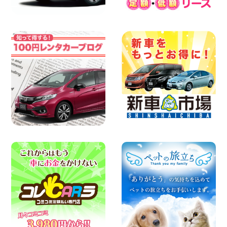
した!】 岐阜県 各務原那加店
100円レンタカー 各務原那加
2026年08月04日
お盆のご予定はお決まりですか?佐渡でレ
ンタカー借りるなら100円レンタカー! 新
潟県 両津店
100円レンタカー 両津
2026年08月04日
お引越しに便利で最適!(禁煙車両) 香川県
坂出川津店
100円レンタカー 坂出川津
2026年08月04日
8月 お盆休みのお知らせ 広島県 ベイシテ
ィ宇品店
100円レンタカー ベイシティ宇品
2026年08月03日
ちょっとそこまで。もっと気軽に 埼玉県
西武秩父駅前店
100円レンタカー 西武秩父駅前
2026年08月03日
加古川店のレンタル車リスト!!! 兵庫県 加
古川店
100円レンタカー 加古川
2026年08月03日