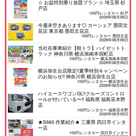
☆ お盆特別乗り放題プラン ☆ 埼玉県 杉
戸店
100円レンタカー 杉戸
2026年08月06日
今週末空きあります◎ カーシェア 墨田文
花店 東京都 墨田文花店
100円レンタカー 墨田文花
2026年08月06日
当社在庫車紹介【軽トラ】ハイゼットト
ラック 神奈川県 横浜旭南本宿町店
100円レンタカー 横浜旭南本宿町
2026年08月06日
横浜弥生台店限定!!夏季特別キャンペーン
のお知らせ!! 神奈川県 横浜弥生台店
100円レンタカー 横浜弥生台
2026年08月06日
ハイエースワゴンGL!!クルーズコントロ
ールが付いている〜!! 福島県 福島笹木野
店
100円レンタカー 福島笹木野
2026年08月05日
★S660 作業紹介★ 三重県 四日市インタ
ー店
100円レンタカー 四日市インター