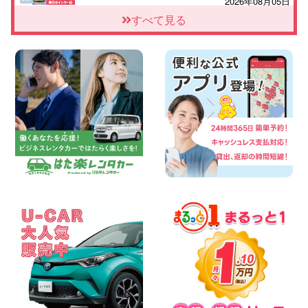
2026年08月05日
佐渡空港店はお盆も休まず営業中
すべて見る
&#8252; 新潟県 佐渡空港店
100円レンタカー 佐渡空港
2026年08月05日
※※超格安日額5,800円※※荷物運びに最適
の軽バンのレンタカー!! 出雲ドーム前店
島根県 出雲ドーム前店
100円レンタカー 出雲ドーム前
2026年08月05日
三河安城店 人気のハイブリッドレンタカ
ー♪新型プリウスご予約受付中です! 愛知
県 三河安城店
100円レンタカー 三河安城
2026年08月04日
夏季休業のお知らせ☆ 大阪府 寝屋川太間
東町店
100円レンタカー 寝屋川太間東町
2026年08月04日
人気のスペイドワゴン ライトブルーで登
場です! 東京都 羽田空港店
100円レンタカー 羽田空港
2026年08月04日
【カーシェアのレンタカーが2台になりま