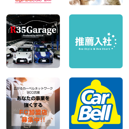
圧倒的な存在感!【トヨタ・メガクルーザ
ー】を体感できるチャンスです! 千葉県
千葉北店
100円レンタカー 千葉北
2026年08月03日
★五所川原の夏を100円レンタカーで満
喫しよう!★ 青森県 五所川原店
100円レンタカー 五所川原
2026年08月01日
新車レンタカー導入決定!ハイゼットカー
ゴ4WDが仲間入りします! 広島県 広島北
店
100円レンタカー 広島北
2026年08月01日