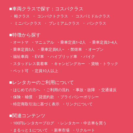
■車両クラスで探す：コスパクラス
軽クラス
コンパクトクラス
コスパミドルクラス
ミニバンクラス
プレミアムクラス
バンクラス
■特徴から探す
オートマ
マニュアル
乗車定員1~2人
乗車定員3~4人
乗車定員5人
乗車定員6人~
禁煙車
オープン
福祉車両
EV車
ハイブリッド車
バイク
スタッドレス装着車
キャンピングカー
貨物・トラック
ペット可
定員10人以上
■レンタカーのご利用について
はじめての方へ
ご利用の流れ
事故・故障
交通違反
保険・補償
貸渡約款
プライバシーポリシー
特定商取引法に基づく表示
リンクについて
■関連コンテンツ
100円レンタカーブログ
レンタカー・中古車を買う
まるっと１について
新車市場
リクルート