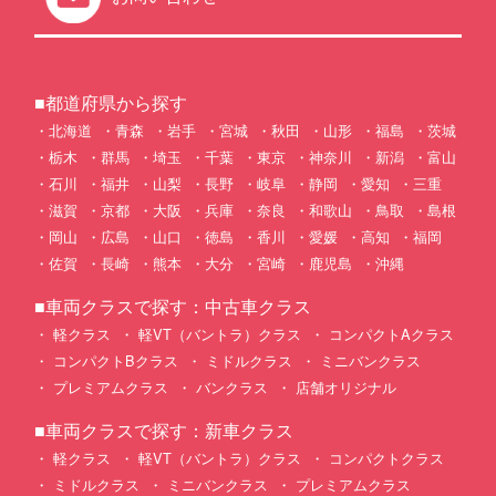
■都道府県から探す
北海道
青森
岩手
宮城
秋田
山形
福島
茨城
栃木
群馬
埼玉
千葉
東京
神奈川
新潟
富山
石川
福井
山梨
長野
岐阜
静岡
愛知
三重
滋賀
京都
大阪
兵庫
奈良
和歌山
鳥取
島根
岡山
広島
山口
徳島
香川
愛媛
高知
福岡
佐賀
長崎
熊本
大分
宮崎
鹿児島
沖縄
■車両クラスで探す：中古車クラス
軽クラス
軽VT（バントラ）クラス
コンパクトAクラス
コンパクトBクラス
ミドルクラス
ミニバンクラス
プレミアムクラス
バンクラス
店舗オリジナル
■車両クラスで探す：新車クラス
軽クラス
軽VT（バントラ）クラス
コンパクトクラス
ミドルクラス
ミニバンクラス
プレミアムクラス