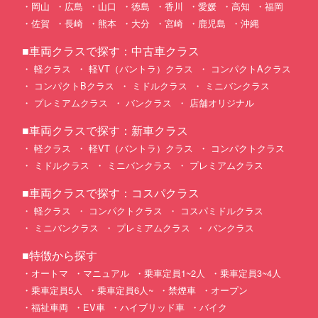
岡山
広島
山口
徳島
香川
愛媛
高知
福岡
佐賀
長崎
熊本
大分
宮崎
鹿児島
沖縄
■車両クラスで探す：中古車クラス
軽クラス
軽VT（バントラ）クラス
コンパクトAクラス
コンパクトBクラス
ミドルクラス
ミニバンクラス
プレミアムクラス
バンクラス
店舗オリジナル
■車両クラスで探す：新車クラス
軽クラス
軽VT（バントラ）クラス
コンパクトクラス
ミドルクラス
ミニバンクラス
プレミアムクラス
■車両クラスで探す：コスパクラス
軽クラス
コンパクトクラス
コスパミドルクラス
ミニバンクラス
プレミアムクラス
バンクラス
■特徴から探す
オートマ
マニュアル
乗車定員1~2人
乗車定員3~4人
乗車定員5人
乗車定員6人~
禁煙車
オープン
福祉車両
EV車
ハイブリッド車
バイク