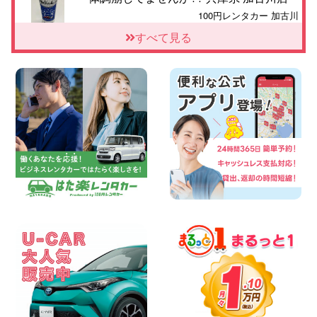
100円レンタカー 加古川
2026年08月06日
すべて見る
【佐渡の夏はレンタカーで自由に!】 新潟
県 両津店
100円レンタカー 両津
2026年08月06日
佐渡空港店はお盆も休まず営業中! 新潟県
佐渡空港店
100円レンタカー 佐渡空港
2026年08月06日
今週末空きあります☆ 大阪府 寝屋川太間
東町店
100円レンタカー 寝屋川太間東町
2026年08月06日
☆ お盆特別乗り放題プラン ☆ 埼玉県 杉
戸店
100円レンタカー 杉戸
2026年08月06日
今週末空きあります◎ カーシェア 墨田文
花店 東京都 墨田文花店
100円レンタカー 墨田文花
2026年08月06日
当社在庫車紹介【軽トラ】ハイゼットト