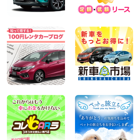
ラック 神奈川県 横浜旭南本宿町店
100円レンタカー 横浜旭南本宿町
2026年08月06日
横浜弥生台店限定!!夏季特別キャンペーン
のお知らせ!! 神奈川県 横浜弥生台店
100円レンタカー 横浜弥生台
2026年08月06日
ハイエースワゴンGL!!クルーズコントロ
ールが付いている〜!! 福島県 福島笹木野
店
100円レンタカー 福島笹木野
2026年08月05日
※※超格安日額5,800円※※荷物運びに最適
の軽バンのレンタカー!! 出雲ドーム前店
島根県 出雲ドーム前店
100円レンタカー 出雲ドーム前
2026年08月05日
人気のスペイドワゴン ライトブルーで登
場です! 東京都 羽田空港店
100円レンタカー 羽田空港
2026年08月04日
お引越しに便利で最適!(禁煙車両) 香川県
坂出川津店
100円レンタカー 坂出川津