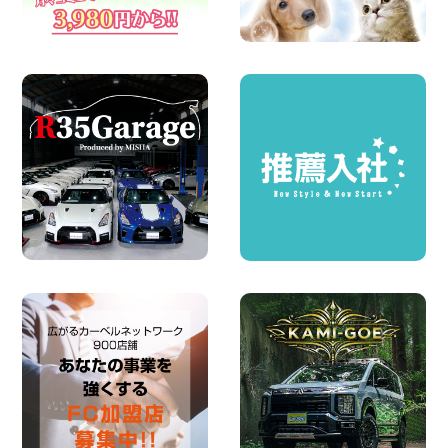
2026年08月04日
ちょっとそこまで。もっと気軽に 埼玉県
西武秩父駅前店
100円レンタカー 西武秩父駅前
2026年08月03日
圧倒的な存在感!【トヨタ・メガクルーザ
ー】を体感できるチャンスです! 千葉県
千葉北店
100円レンタカー 千葉北
2026年08月03日
★五所川原の夏を100円レンタカーで満
喫しよう!★ 青森県 五所川原店
100円レンタカー 五所川原
2026年08月01日