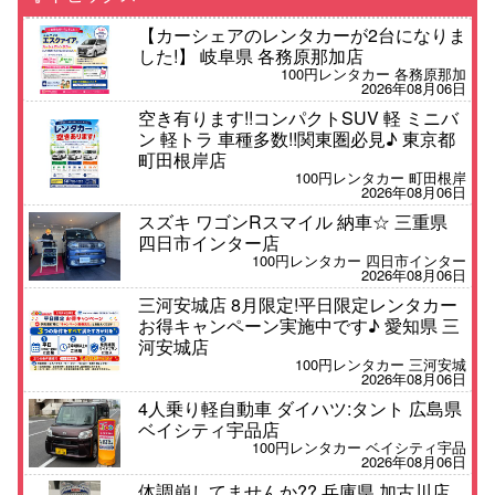
【カーシェアのレンタカーが2台になりま
した!】 岐阜県 各務原那加店
100円レンタカー 各務原那加
2026年08月06日
空き有ります!!コンパクトSUV 軽 ミニバ
ン 軽トラ 車種多数!!関東圏必見♪ 東京都
町田根岸店
100円レンタカー 町田根岸
2026年08月06日
スズキ ワゴンRスマイル 納車☆ 三重県
四日市インター店
100円レンタカー 四日市インター
2026年08月06日
三河安城店 8月限定!平日限定レンタカー
お得キャンペーン実施中です♪ 愛知県 三
河安城店
100円レンタカー 三河安城
2026年08月06日
4人乗り軽自動車 ダイハツ:タント 広島県
ベイシティ宇品店
100円レンタカー ベイシティ宇品
2026年08月06日
体調崩してませんか?? 兵庫県 加古川店