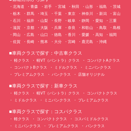
北海道
青森
岩手
宮城
秋田
山形
福島
茨城
栃木
群馬
埼玉
千葉
東京
神奈川
新潟
富山
石川
福井
山梨
長野
岐阜
静岡
愛知
三重
滋賀
京都
大阪
兵庫
奈良
和歌山
鳥取
島根
岡山
広島
山口
徳島
香川
愛媛
高知
福岡
佐賀
長崎
熊本
大分
宮崎
鹿児島
沖縄
■車両クラスで探す：中古車クラス
軽クラス
軽VT（バントラ）クラス
コンパクトAクラス
コンパクトBクラス
ミドルクラス
ミニバンクラス
プレミアムクラス
バンクラス
店舗オリジナル
■車両クラスで探す：新車クラス
軽クラス
軽VT（バントラ）クラス
コンパクトクラス
ミドルクラス
ミニバンクラス
プレミアムクラス
■車両クラスで探す：コスパクラス
軽クラス
コンパクトクラス
コスパミドルクラス
ミニバンクラス
プレミアムクラス
バンクラス