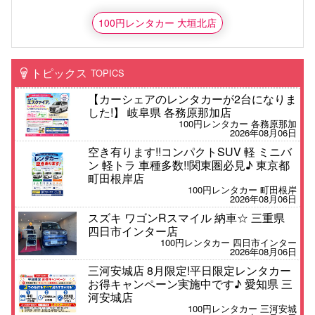
100円レンタカー 大垣北店
トピックス
TOPICS
【カーシェアのレンタカーが2台になりま
した!】 岐阜県 各務原那加店
100円レンタカー 各務原那加
2026年08月06日
空き有ります!!コンパクトSUV 軽 ミニバ
ン 軽トラ 車種多数!!関東圏必見♪ 東京都
町田根岸店
100円レンタカー 町田根岸
2026年08月06日
スズキ ワゴンRスマイル 納車☆ 三重県
四日市インター店
100円レンタカー 四日市インター
2026年08月06日
三河安城店 8月限定!平日限定レンタカー
お得キャンペーン実施中です♪ 愛知県 三
河安城店
100円レンタカー 三河安城