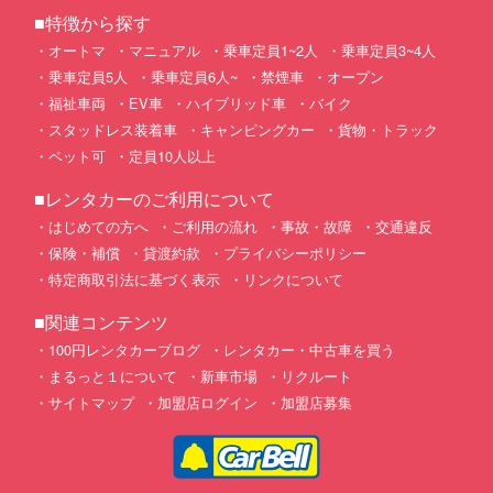
■特徴から探す
オートマ
マニュアル
乗車定員1~2人
乗車定員3~4人
乗車定員5人
乗車定員6人~
禁煙車
オープン
福祉車両
EV車
ハイブリッド車
バイク
スタッドレス装着車
キャンピングカー
貨物・トラック
ペット可
定員10人以上
■レンタカーのご利用について
はじめての方へ
ご利用の流れ
事故・故障
交通違反
保険・補償
貸渡約款
プライバシーポリシー
特定商取引法に基づく表示
リンクについて
■関連コンテンツ
100円レンタカーブログ
レンタカー・中古車を買う
まるっと１について
新車市場
リクルート
サイトマップ
加盟店ログイン
加盟店募集