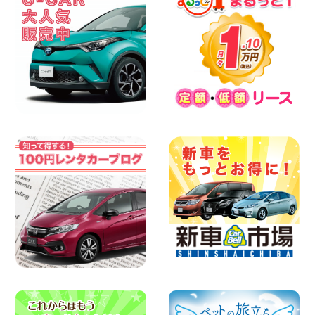
2026年08月06日
今週末空きあります◎ カーシェア 墨田文
花店 東京都 墨田文花店
100円レンタカー 墨田文花
2026年08月06日
当社在庫車紹介【軽トラ】ハイゼットト
ラック 神奈川県 横浜旭南本宿町店
100円レンタカー 横浜旭南本宿町
2026年08月06日
横浜弥生台店限定!!夏季特別キャンペーン
のお知らせ!! 神奈川県 横浜弥生台店
100円レンタカー 横浜弥生台
2026年08月06日
ハイエースワゴンGL!!クルーズコントロ
ールが付いている〜!! 福島県 福島笹木野
店
100円レンタカー 福島笹木野
2026年08月05日
※※超格安日額5,800円※※荷物運びに最適
の軽バンのレンタカー!! 出雲ドーム前店
島根県 出雲ドーム前店
100円レンタカー 出雲ドーム前
2026年08月05日
人気のスペイドワゴン ライトブルーで登