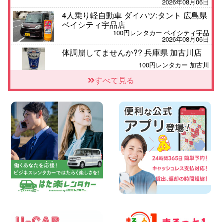
2026年08月06日
4人乗り軽自動車 ダイハツ:タント 広島県
ベイシティ宇品店
100円レンタカー ベイシティ宇品
2026年08月06日
体調崩してませんか?? 兵庫県 加古川店
100円レンタカー 加古川
2026年08月06日
すべて見る
【佐渡の夏はレンタカーで自由に!】 新潟
県 両津店
100円レンタカー 両津
2026年08月06日
佐渡空港店はお盆も休まず営業中! 新潟県
佐渡空港店
100円レンタカー 佐渡空港
2026年08月06日
今週末空きあります☆ 大阪府 寝屋川太間
東町店
100円レンタカー 寝屋川太間東町
2026年08月06日
☆ お盆特別乗り放題プラン ☆ 埼玉県 杉
戸店
100円レンタカー 杉戸