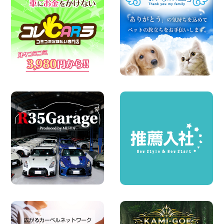
場です! 東京都 羽田空港店
100円レンタカー 羽田空港
2026年08月04日
お引越しに便利で最適!(禁煙車両) 香川県
坂出川津店
100円レンタカー 坂出川津
2026年08月04日
ちょっとそこまで。もっと気軽に 埼玉県
西武秩父駅前店
100円レンタカー 西武秩父駅前
2026年08月03日
圧倒的な存在感!【トヨタ・メガクルーザ
ー】を体感できるチャンスです! 千葉県
千葉北店
100円レンタカー 千葉北
2026年08月03日
★五所川原の夏を100円レンタカーで満
喫しよう!★ 青森県 五所川原店
100円レンタカー 五所川原
2026年08月01日