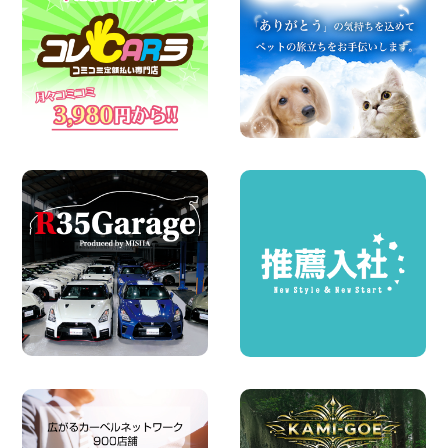
ン 軽トラ 車種多数!!関東圏必見♪ 東京都
町田根岸店
100円レンタカー 町田根岸
2026年08月06日
体調崩してませんか?? 兵庫県 加古川店
100円レンタカー 加古川
2026年08月06日
ハイエースワゴンGL!!クルーズコントロ
ールが付いている〜!! 福島県 福島笹木野
店
100円レンタカー 福島笹木野
2026年08月05日
※※超格安日額5,800円※※荷物運びに最適
の軽バンのレンタカー!! 出雲ドーム前店
島根県 出雲ドーム前店
100円レンタカー 出雲ドーム前
2026年08月05日