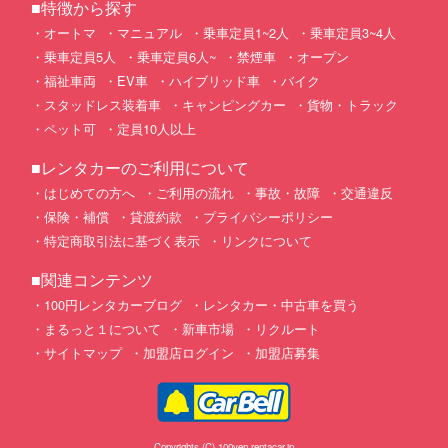
■特徴から探す
オートマ
マニュアル
乗車定員1~2人
乗車定員3~4人
乗車定員5人
乗車定員6人~
禁煙車
オープン
福祉車両
EV車
ハイブリッド車
バイク
スタッドレス装着車
キャンピングカー
貨物・トラック
ペット可
定員10人以上
■レンタカーのご利用について
はじめての方へ
ご利用の流れ
事故・故障
交通違反
保険・補償
貸渡約款
プライバシーポリシー
特定商取引法に基づく表示
リンクについて
■関連コンテンツ
100円レンタカーブログ
レンタカー・中古車を買う
まるっと１について
新車市場
リクルート
サイトマップ
加盟店ログイン
加盟店募集
Copyrights (C) 100yen-rentacar.jp