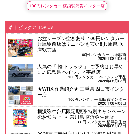
100円レンタカー 横須賀浦賀インター店
トピックス
TOPICS
お盆シーズン空きあり!!100円レンタカー
兵庫駅前店はミニバンも安い!! 兵庫県 兵
庫駅前店
100円レンタカー 兵庫駅前
2026年08月08日
人気の『 軽 トラック 』 ご予約はお早め
に♪ 広島県 ベイシティ宇品店
100円レンタカー ベイシティ宇品
2026年08月08日
★WRX 作業紹介★ 三重県 四日市インタ
ー店
100円レンタカー 四日市インター
2026年08月08日
横浜弥生台店限定!!夏季特別キャンペーン
のお知らせ!! 神奈川県 横浜弥生台店
100円レンタカー 横浜弥生台
2026年08月08日
2026三河安城店お盆休みご連絡 愛知県