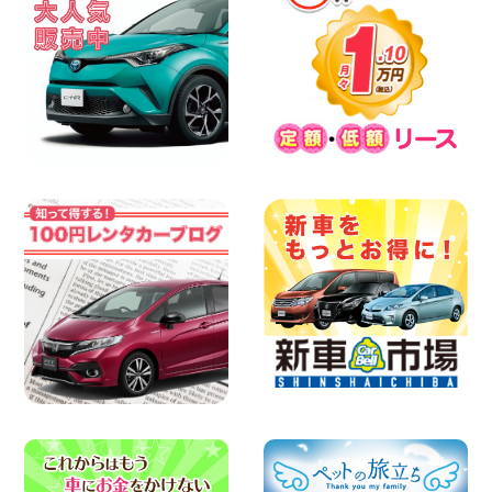
人気のハイエース!! 大阪府 寝屋川太間東
町店
100円レンタカー 寝屋川太間東町
2026年08月07日
夏季休暇のお知らせ 東京都 墨田両国店
100円レンタカー 墨田両国
2026年08月07日
夏季休暇のお知らせ 東京都 墨田文花店
100円レンタカー 墨田文花
2026年08月07日
お盆も休まず営業します! 神奈川県 横浜
旭南本宿町店
100円レンタカー 横浜旭南本宿町
2026年08月07日
お引越しに便利で最適!(禁煙車両) 香川県
坂出川津店
100円レンタカー 坂出川津
2026年08月07日
【カーシェアのレンタカーが2台になりま
した!】 岐阜県 各務原那加店
100円レンタカー 各務原那加
2026年08月06日
空き有ります!!コンパクトSUV 軽 ミニバ