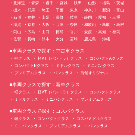
北海道
青森
岩手
宮城
秋田
山形
福島
茨城
栃木
群馬
埼玉
千葉
東京
神奈川
新潟
富山
石川
福井
山梨
長野
岐阜
静岡
愛知
三重
滋賀
京都
大阪
兵庫
奈良
和歌山
鳥取
島根
岡山
広島
山口
徳島
香川
愛媛
高知
福岡
佐賀
長崎
熊本
大分
宮崎
鹿児島
沖縄
■車両クラスで探す：中古車クラス
軽クラス
軽VT（バントラ）クラス
コンパクトAクラス
コンパクトBクラス
ミドルクラス
ミニバンクラス
プレミアムクラス
バンクラス
店舗オリジナル
■車両クラスで探す：新車クラス
軽クラス
軽VT（バントラ）クラス
コンパクトクラス
ミドルクラス
ミニバンクラス
プレミアムクラス
■車両クラスで探す：コスパクラス
軽クラス
コンパクトクラス
コスパミドルクラス
ミニバンクラス
プレミアムクラス
バンクラス