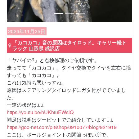
2024年11月25日
「カコカコ」音の原因はタイロッド。キャリー軽ト
ラック 山形県 成沢店
「ヤバイの?」と点検修理のご依頼です。
走ってて「カコカコ」。タイヤ交換でタイヤを左右に揺
すっても「カコカコ」。
これは気持ち悪いっすね。
原因はステアリングタイロッドにガタ付がでていまし
た。
一連の状況は↓↓
https://youtu.be/nUKhiuEWslQ
補足は説明はグーピットでご紹介しています↓↓
https://goo-net.com/pit/shop/0910077/blog/921919
ここは、ボールジョイントの関節っぽい所で、