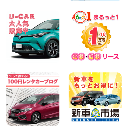
2026年08月08日
やっぱりオープンカーは最高!!!ですね 兵
庫県 加古川店
100円レンタカー 加古川
2026年08月08日
格・安!!!夏休みパックのご案内です^^ 東
京都 町田根岸店
100円レンタカー 町田根岸
2026年08月08日
「お得」お盆限定特別料金!! 兵庫県 神戸
西区枝吉店
100円レンタカー 神戸西区枝吉
2026年08月08日
お盆シーズン空きあり!!100円レンタカー
兵庫駅前店はミニバンも安い!! 兵庫県 兵
庫駅前店
100円レンタカー 兵庫駅前
2026年08月08日
★WRX 作業紹介★ 三重県 四日市インタ
ー店
100円レンタカー 四日市インター
2026年08月08日
横浜弥生台店限定!!夏季特別キャンペーン