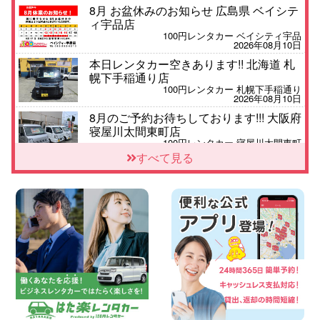
8月 お盆休みのお知らせ 広島県 ベイシテ
ィ宇品店
100円レンタカー ベイシティ宇品
2026年08月10日
本日レンタカー空きあります!! 北海道 札
幌下手稲通り店
100円レンタカー 札幌下手稲通り
2026年08月10日
8月のご予約お待ちしております!!! 大阪府
寝屋川太間東町店
100円レンタカー 寝屋川太間東町
2026年08月09日
すべて見る
車の運搬に便利な【積載車(キャリアカ
ー)】をレンタル可能です! 千葉県 千葉北
店
100円レンタカー 千葉北
2026年08月09日
夏季休業日についてお知らせ 大阪府 大阪
高石店
100円レンタカー 大阪高石
2026年08月09日
お盆期間中の休業期間のご案内 千葉県 千
葉花見川店
100円レンタカー 千葉花見川