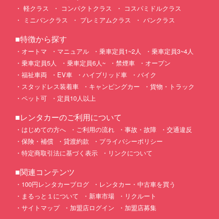
軽クラス
コンパクトクラス
コスパミドルクラス
ミニバンクラス
プレミアムクラス
バンクラス
■特徴から探す
オートマ
マニュアル
乗車定員1~2人
乗車定員3~4人
乗車定員5人
乗車定員6人~
禁煙車
オープン
福祉車両
EV車
ハイブリッド車
バイク
スタッドレス装着車
キャンピングカー
貨物・トラック
ペット可
定員10人以上
■レンタカーのご利用について
はじめての方へ
ご利用の流れ
事故・故障
交通違反
保険・補償
貸渡約款
プライバシーポリシー
特定商取引法に基づく表示
リンクについて
■関連コンテンツ
100円レンタカーブログ
レンタカー・中古車を買う
まるっと１について
新車市場
リクルート
サイトマップ
加盟店ログイン
加盟店募集