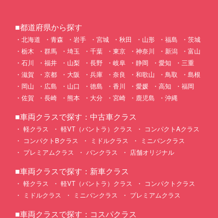
■都道府県から探す
北海道
青森
岩手
宮城
秋田
山形
福島
茨城
栃木
群馬
埼玉
千葉
東京
神奈川
新潟
富山
石川
福井
山梨
長野
岐阜
静岡
愛知
三重
滋賀
京都
大阪
兵庫
奈良
和歌山
鳥取
島根
岡山
広島
山口
徳島
香川
愛媛
高知
福岡
佐賀
長崎
熊本
大分
宮崎
鹿児島
沖縄
■車両クラスで探す：中古車クラス
軽クラス
軽VT（バントラ）クラス
コンパクトAクラス
コンパクトBクラス
ミドルクラス
ミニバンクラス
プレミアムクラス
バンクラス
店舗オリジナル
■車両クラスで探す：新車クラス
軽クラス
軽VT（バントラ）クラス
コンパクトクラス
ミドルクラス
ミニバンクラス
プレミアムクラス
■車両クラスで探す：コスパクラス