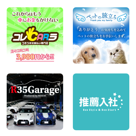
のお知らせ!! 神奈川県 横浜弥生台店
100円レンタカー 横浜弥生台
2026年08月08日
2026三河安城店お盆休みご連絡 愛知県
三河安城店
100円レンタカー 三河安城
2026年08月08日
☆ お盆特別乗り放題プラン ☆ 埼玉県 杉
戸店
100円レンタカー 杉戸
2026年08月07日
日産セレナが新入荷!!中川かの里店!! 愛知
県 中川かの里店
100円レンタカー 中川かの里
2026年08月07日
☆ 夏休みクーポン登場!最大9,500円おト
ク! ☆ 鳥取県 鳥取青谷店
100円レンタカー 鳥取青谷
2026年08月07日
夏季休暇のお知らせ 東京都 墨田両国店
100円レンタカー 墨田両国
2026年08月07日