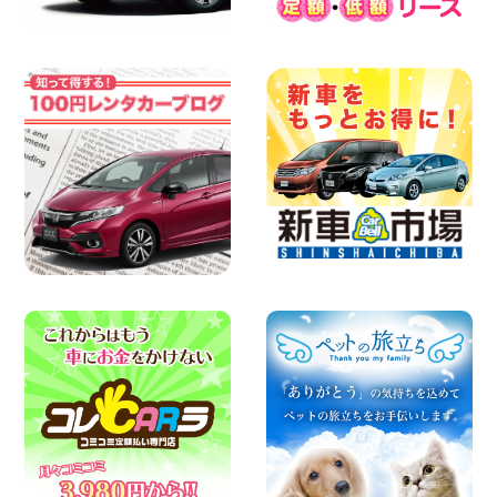
100円レンタカー 三河安城
2026年08月08日
☆ お盆特別乗り放題プラン ☆ 埼玉県 杉
戸店
100円レンタカー 杉戸
2026年08月07日
佐渡でのドライブは安全第一!交通事故に
ご注意ください 新潟県 佐渡空港店
100円レンタカー 佐渡空港
2026年08月07日
楽しい佐渡旅行を守るために!安全運転の
お願い 新潟県 両津店
100円レンタカー 両津
2026年08月07日
日産セレナが新入荷!!中川かの里店!! 愛知
県 中川かの里店
100円レンタカー 中川かの里
2026年08月07日
☆ 夏休みクーポン登場!最大9,500円おト
ク! ☆ 鳥取県 鳥取青谷店
100円レンタカー 鳥取青谷
2026年08月07日
夏季休暇のお知らせ 東京都 墨田両国店