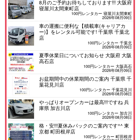
8月のご予約お待ちしております!!! 大阪府
寝屋川太間東町店
100円レンタカー 寝屋川太間東町
2026年08月09日
車の運搬に便利な【積載車(キャリアカ
ー)】をレンタル可能です! 千葉県 千葉北
店
100円レンタカー 千葉北
2026年08月09日
夏季休業日についてお知らせ 大阪府 大阪
高石店
100円レンタカー 大阪高石
2026年08月09日
お盆期間中の休業期間のご案内 千葉県 千
葉花見川店
100円レンタカー 千葉花見川
2026年08月08日
やっぱりオープンカーは最高!!!ですね 兵
庫県 加古川店
100円レンタカー 加古川
2026年08月08日
格・安!!!夏休みパックのご案内です^^ 東
京都 町田根岸店
100円レンタカー 町田根岸