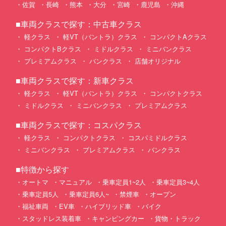
佐賀
長崎
熊本
大分
宮崎
鹿児島
沖縄
■車両クラスで探す：中古車クラス
軽クラス
軽VT（バントラ）クラス
コンパクトAクラス
コンパクトBクラス
ミドルクラス
ミニバンクラス
プレミアムクラス
バンクラス
店舗オリジナル
■車両クラスで探す：新車クラス
軽クラス
軽VT（バントラ）クラス
コンパクトクラス
ミドルクラス
ミニバンクラス
プレミアムクラス
■車両クラスで探す：コスパクラス
軽クラス
コンパクトクラス
コスパミドルクラス
ミニバンクラス
プレミアムクラス
バンクラス
■特徴から探す
オートマ
マニュアル
乗車定員1~2人
乗車定員3~4人
乗車定員5人
乗車定員6人~
禁煙車
オープン
福祉車両
EV車
ハイブリッド車
バイク
スタッドレス装着車
キャンピングカー
貨物・トラック