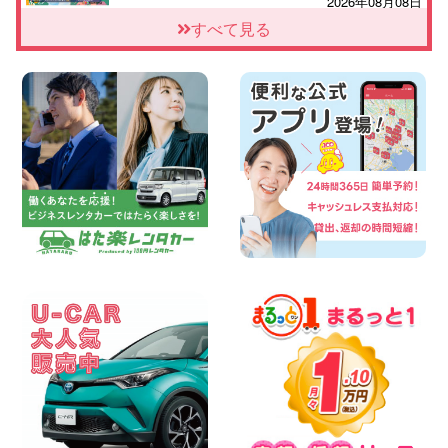
2026年08月08日
「お得」お盆限定特別料金!! 兵庫県 神戸
すべて見る
西区枝吉店
100円レンタカー 神戸西区枝吉
2026年08月08日
お盆シーズン空きあり!!100円レンタカー
兵庫駅前店はミニバンも安い!! 兵庫県 兵
庫駅前店
100円レンタカー 兵庫駅前
2026年08月08日
人気の『 軽 トラック 』 ご予約はお早め
に♪ 広島県 ベイシティ宇品店
100円レンタカー ベイシティ宇品
2026年08月08日
★WRX 作業紹介★ 三重県 四日市インタ
ー店
100円レンタカー 四日市インター
2026年08月08日
横浜弥生台店限定!!夏季特別キャンペーン
のお知らせ!! 神奈川県 横浜弥生台店
100円レンタカー 横浜弥生台
2026年08月08日
2026三河安城店お盆休みご連絡 愛知県
三河安城店