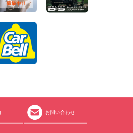
100円レンタカー 加古川
2026年08月06日
ハイエースワゴンGL!!クルー
ズコントロールが付いてい
る〜!! 福島県 福島笹木野店
100円レンタカー 福島笹木野
2026年08月05日
※※超格安日額5,800円※※荷物
運びに最適の軽バンのレンタ
カー!! 出雲ドーム前店 島根県
出雲ドーム前店
100円レンタカー 出雲ドーム前
2026年08月05日
内
お問い合わせ