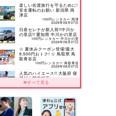
楽しい佐渡旅行を守るために!
安全運転のお願い 新潟県 両
津店
100円レンタカー 両津
2026年08月07日
日産セレナが新入荷!!中川か
の里店!! 愛知県 中川かの里店
100円レンタカー 中川かの里
2026年08月07日
☆ 夏休みクーポン登場!最大
9,500円おトク! ☆ 鳥取県 鳥
取青谷店
100円レンタカー 鳥取青谷
2026年08月07日
人気のハイエース!! 大阪府 寝
屋川太間東町店
すべて見る
100円レンタカー 寝屋川太間東町
2026年08月07日
ダイハツ タフト 納車♪ 三重
県 四日市インター店
100円レンタカー 四日市インター
2026年08月07日
夏季休暇のお知らせ 東京都