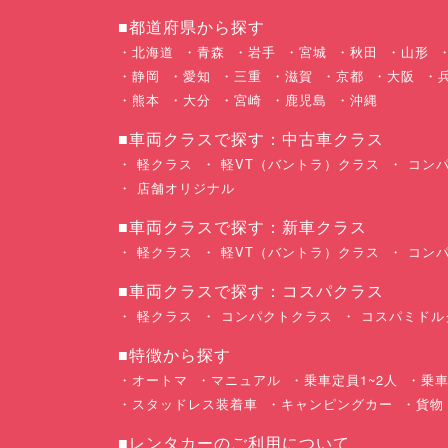
■都道府県から探す
北海道
青森
岩手
宮城
秋田
山形
静岡
愛知
三重
滋賀
京都
大阪
熊本
大分
宮崎
鹿児島
沖縄
■車両クラスで探す：中古車クラス
軽クラス
軽VT（バントラ）クラス
コンパ
店舗オリジナル
■車両クラスで探す：新車クラス
軽クラス
軽VT（バントラ）クラス
コンパ
■車両クラスで探す：コスパクラス
軽クラス
コンパクトクラス
コスパミドル
■特徴から探す
オートマ
マニュアル
乗車定員1~2人
乗車
スタッドレス装着車
キャンピングカー
貨物
■レンタカーのご利用について