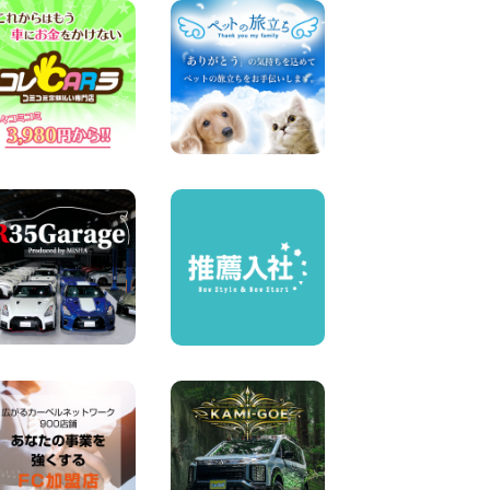
奈川県 横浜弥生台店
100円レンタカー 横浜弥生台
2026年08月07日
お盆も休まず営業します! 神
奈川県 横浜旭南本宿町店
100円レンタカー 横浜旭南本宿町
2026年08月07日
お引越しに便利で最適!(禁煙
車両) 香川県 坂出川津店
100円レンタカー 坂出川津
2026年08月07日
【カーシェアのレンタカーが
2台になりました!】 岐阜県 各
務原那加店
100円レンタカー 各務原那加
2026年08月06日
空き有ります!!コンパクト
SUV 軽 ミニバン 軽トラ 車種
多数!!関東圏必見♪ 東京都 町
田根岸店
100円レンタカー 町田根岸
2026年08月06日
体調崩してませんか?? 兵庫県
加古川店