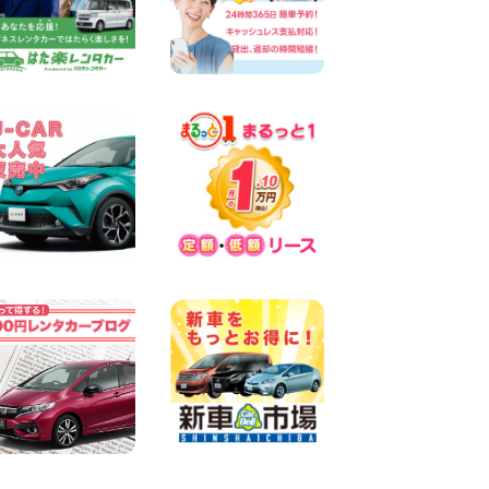
墨田両国店
100円レンタカー 墨田両国
2026年08月07日
三河安城店 8月後半のレンタ
カー予約はお早めに♪ルーミ
ーご予約受付中です! 愛知県
三河安城店
100円レンタカー 三河安城
2026年08月07日
お盆シーズン空きあり!!100円
レンタカー兵庫駅前店OPEN!!
兵庫県 兵庫駅前店
100円レンタカー 兵庫駅前
2026年08月07日
夏季休暇のお知らせ 東京都
墨田文花店
100円レンタカー 墨田文花
2026年08月07日
8月 お盆休みのお知らせ 広島
県 ベイシティ宇品店
100円レンタカー ベイシティ宇品
2026年08月07日
横浜弥生台店限定!!夏季特別
キャンペーンのお知らせ!! 神