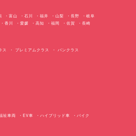
潟
富山
石川
福井
山梨
長野
岐阜
香川
愛媛
高知
福岡
佐賀
長崎
ラス
プレミアムクラス
バンクラス
ス
福祉車両
EV車
ハイブリッド車
バイク