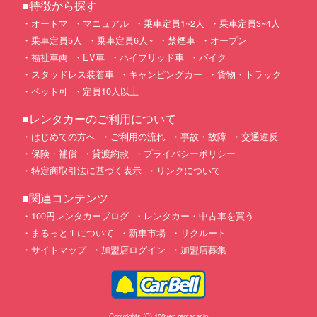
■特徴から探す
オートマ
マニュアル
乗車定員1~2人
乗車定員3~4人
乗車定員5人
乗車定員6人~
禁煙車
オープン
福祉車両
EV車
ハイブリッド車
バイク
スタッドレス装着車
キャンピングカー
貨物・トラック
ペット可
定員10人以上
■レンタカーのご利用について
はじめての方へ
ご利用の流れ
事故・故障
交通違反
保険・補償
貸渡約款
プライバシーポリシー
特定商取引法に基づく表示
リンクについて
■関連コンテンツ
100円レンタカーブログ
レンタカー・中古車を買う
まるっと１について
新車市場
リクルート
サイトマップ
加盟店ログイン
加盟店募集
Copyrights (C) 100yen-rentacar.jp