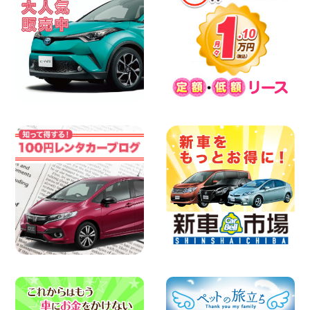
横浜弥生台店限定!!夏季特別キャンペーン
のお知らせ!! 神奈川県 横浜弥生台店
100円レンタカー 横浜弥生台
2026年08月08日
2026三河安城店お盆休みご連絡 愛知県
三河安城店
100円レンタカー 三河安城
2026年08月08日
☆ お盆特別乗り放題プラン ☆ 埼玉県 杉
戸店
100円レンタカー 杉戸
2026年08月07日
佐渡でのドライブは安全第一!交通事故に
ご注意ください 新潟県 佐渡空港店
100円レンタカー 佐渡空港
2026年08月07日
楽しい佐渡旅行を守るために!安全運転の
お願い 新潟県 両津店
100円レンタカー 両津
2026年08月07日
日産セレナが新入荷!!中川かの里店!! 愛知
県 中川かの里店
100円レンタカー 中川かの里
2026年08月07日