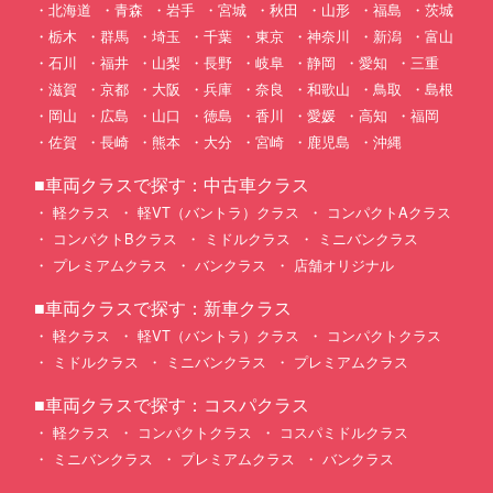
北海道
青森
岩手
宮城
秋田
山形
福島
茨城
栃木
群馬
埼玉
千葉
東京
神奈川
新潟
富山
石川
福井
山梨
長野
岐阜
静岡
愛知
三重
滋賀
京都
大阪
兵庫
奈良
和歌山
鳥取
島根
岡山
広島
山口
徳島
香川
愛媛
高知
福岡
佐賀
長崎
熊本
大分
宮崎
鹿児島
沖縄
■車両クラスで探す：中古車クラス
軽クラス
軽VT（バントラ）クラス
コンパクトAクラス
コンパクトBクラス
ミドルクラス
ミニバンクラス
プレミアムクラス
バンクラス
店舗オリジナル
■車両クラスで探す：新車クラス
軽クラス
軽VT（バントラ）クラス
コンパクトクラス
ミドルクラス
ミニバンクラス
プレミアムクラス
■車両クラスで探す：コスパクラス
軽クラス
コンパクトクラス
コスパミドルクラス
ミニバンクラス
プレミアムクラス
バンクラス