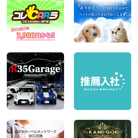
☆ 夏休みクーポン登場!最大9,500円おト
ク! ☆ 鳥取県 鳥取青谷店
100円レンタカー 鳥取青谷
2026年08月07日
夏季休暇のお知らせ 東京都 墨田両国店
100円レンタカー 墨田両国
2026年08月07日
夏季休暇のお知らせ 東京都 墨田文花店
100円レンタカー 墨田文花
2026年08月07日
お盆も休まず営業します! 神奈川県 横浜
旭南本宿町店
100円レンタカー 横浜旭南本宿町
2026年08月07日