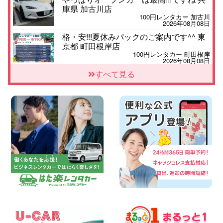
庫県 加古川店
100円レンタカー 加古川
2026年08月08日
格・安!!!夏休みパックのご案内です^^ 東
京都 町田根岸店
100円レンタカー 町田根岸
2026年08月08日
「お得」お盆限定特別料金!! 兵庫県 神戸
すべて見る
西区枝吉店
100円レンタカー 神戸西区枝吉
2026年08月08日
お盆シーズン空きあり!!100円レンタカー
兵庫駅前店はミニバンも安い!! 兵庫県 兵
庫駅前店
100円レンタカー 兵庫駅前
2026年08月08日
人気の『 軽 トラック 』 ご予約はお早め
に♪ 広島県 ベイシティ宇品店
100円レンタカー ベイシティ宇品
2026年08月08日
★WRX 作業紹介★ 三重県 四日市インタ
ー店
100円レンタカー 四日市インター
2026年08月08日