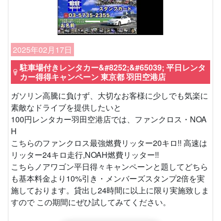
2025年02月17日
駐車場付きレンタカー&#8252;&#65039; 平日レンタ
カー得得キャンペーン 東京都 羽田空港店
ガソリン高騰に負けず、大切なお客様に少しでも気楽に
素敵なドライブを提供したいと
100円レンタカー羽田空港店では、ファンクロス・NOA
H
こちらのファンクロス最強燃費リッター20キロ!! 高速は
リッター24キロ走行,NOAH燃費リッター!!
こちらノアワゴン平日得々キャンペーンと題してどちら
も基本料金より10%引き・メンバーズスタンプ2倍を実
施しております。貸出し24時間に以上に限り実施致しま
すので この期間にぜひ試してみてください。