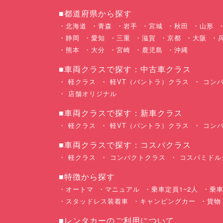
■都道府県から探す
北海道
青森
岩手
宮城
秋田
山形
静岡
愛知
三重
滋賀
京都
大阪
熊本
大分
宮崎
鹿児島
沖縄
■車両クラスで探す：中古車クラス
軽クラス
軽VT（バントラ）クラス
コンパ
店舗オリジナル
■車両クラスで探す：新車クラス
軽クラス
軽VT（バントラ）クラス
コンパ
■車両クラスで探す：コスパクラス
軽クラス
コンパクトクラス
コスパミドル
■特徴から探す
オートマ
マニュアル
乗車定員1~2人
乗車
スタッドレス装着車
キャンピングカー
貨物
■レンタカーのご利用について