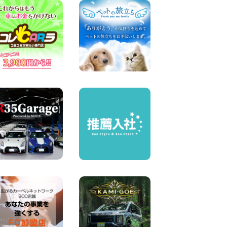
業中! 新潟県 佐渡空港店
100円レンタカー 佐渡空港
2026年08月06日
今週末空きあります☆ 大阪府
寝屋川太間東町店
100円レンタカー 寝屋川太間東町
2026年08月06日
☆ お盆特別乗り放題プラン
☆ 埼玉県 杉戸店
100円レンタカー 杉戸
2026年08月06日
ハイエースワゴンGL!!クルー
ズコントロールが付いてい
る〜!! 福島県 福島笹木野店
100円レンタカー 福島笹木野
2026年08月05日
※※超格安日額5,800円※※荷物
運びに最適の軽バンのレンタ
カー!! 出雲ドーム前店 島根県
出雲ドーム前店
100円レンタカー 出雲ドーム前
2026年08月05日
人気のスペイドワゴン ライト
ブルーで登場です! 東京都 羽