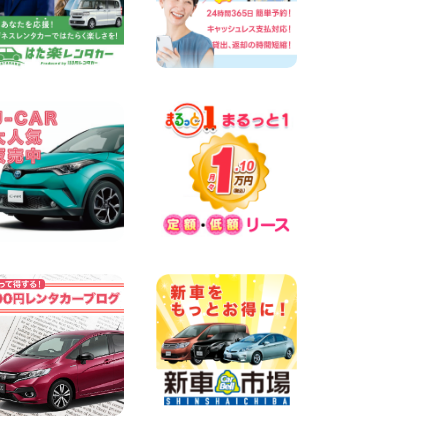
SUV 軽 ミニバン 軽トラ 車種
多数!!関東圏必見♪ 東京都 町
田根岸店
100円レンタカー 町田根岸
2026年08月06日
スズキ ワゴンRスマイル 納車
☆ 三重県 四日市インター店
100円レンタカー 四日市インター
2026年08月06日
三河安城店 8月限定!平日限定
レンタカーお得キャンペーン
実施中です♪ 愛知県 三河安城
店
100円レンタカー 三河安城
2026年08月06日
体調崩してませんか?? 兵庫県
加古川店
100円レンタカー 加古川
2026年08月06日
【佐渡の夏はレンタカーで自
由に!】 新潟県 両津店
100円レンタカー 両津
2026年08月06日
佐渡空港店はお盆も休まず営