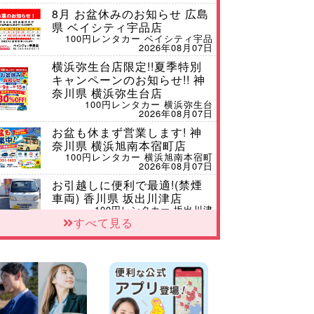
8月 お盆休みのお知らせ 広島
県 ベイシティ宇品店
100円レンタカー ベイシティ宇品
2026年08月07日
横浜弥生台店限定!!夏季特別
キャンペーンのお知らせ!! 神
奈川県 横浜弥生台店
100円レンタカー 横浜弥生台
2026年08月07日
お盆も休まず営業します! 神
奈川県 横浜旭南本宿町店
100円レンタカー 横浜旭南本宿町
2026年08月07日
お引越しに便利で最適!(禁煙
車両) 香川県 坂出川津店
100円レンタカー 坂出川津
2026年08月07日
すべて見る
【カーシェアのレンタカーが
2台になりました!】 岐阜県 各
務原那加店
100円レンタカー 各務原那加
2026年08月06日
空き有ります!!コンパクト