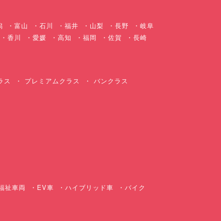
潟
富山
石川
福井
山梨
長野
岐阜
香川
愛媛
高知
福岡
佐賀
長崎
ラス
プレミアムクラス
バンクラス
ス
福祉車両
EV車
ハイブリッド車
バイク