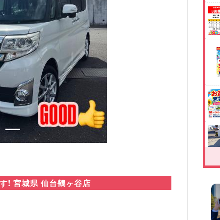
Next
! 宮城県 仙台鶴ヶ谷店