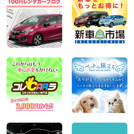
お盆も休まず営業します! 神奈川県 横浜
旭南本宿町店
100円レンタカー 横浜旭南本宿町
2026年08月07日
お引越しに便利で最適!(禁煙車両) 香川県
坂出川津店
100円レンタカー 坂出川津
2026年08月07日
【カーシェアのレンタカーが2台になりま
した!】 岐阜県 各務原那加店
100円レンタカー 各務原那加
2026年08月06日
空き有ります!!コンパクトSUV 軽 ミニバ
ン 軽トラ 車種多数!!関東圏必見♪ 東京都
町田根岸店
100円レンタカー 町田根岸
2026年08月06日
体調崩してませんか?? 兵庫県 加古川店
100円レンタカー 加古川
2026年08月06日
ハイエースワゴンGL!!クルーズコントロ
ールが付いている〜!! 福島県 福島笹木野
店