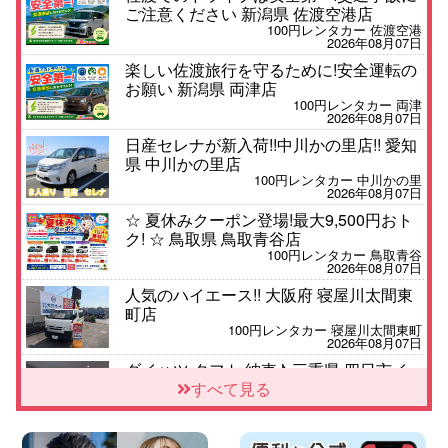
ご注意ください 新潟県 佐渡空港店
100円レンタカー 佐渡空港
2026年08月07日
楽しい佐渡旅行を守るために!安全運転の
お願い 新潟県 両津店
100円レンタカー 両津
2026年08月07日
日産セレナが新入荷!!中川かの里店!! 愛知
県 中川かの里店
100円レンタカー 中川かの里
2026年08月07日
☆ 夏休みクーポン登場!最大9,500円おト
ク! ☆ 鳥取県 鳥取青谷店
100円レンタカー 鳥取青谷
2026年08月07日
人気のハイエース!! 大阪府 寝屋川太間東
町店
100円レンタカー 寝屋川太間東町
2026年08月07日
ダイハツ タフト 納車♪ 三重県 四日市イ
ンター店
すべて見る
100円レンタカー 四日市インター
2026年08月07日
夏季休暇のお知らせ 東京都 墨田両国店