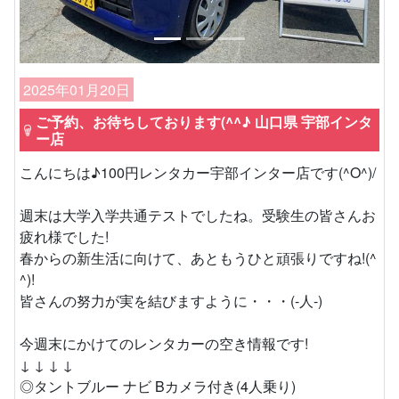
2025年01月20日
ご予約、お待ちしております(^^♪ 山口県 宇部インタ
ー店
こんにちは♪100円レンタカー宇部インター店です(^O^)/
週末は大学入学共通テストでしたね。受験生の皆さんお
疲れ様でした!
春からの新生活に向けて、あともうひと頑張りですね!(^
^)!
皆さんの努力が実を結びますように・・・(-人-)
今週末にかけてのレンタカーの空き情報です!
↓ ↓ ↓ ↓
◎タントブルー ナビ Bカメラ付き(4人乗り)