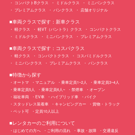
コンパクトBクラス
ミドルクラス
ミニバンクラス
プレミアムクラス
バンクラス
店舗オリジナル
■車両クラスで探す：新車クラス
軽クラス
軽VT（バントラ）クラス
コンパクトクラス
ミドルクラス
ミニバンクラス
プレミアムクラス
■車両クラスで探す：コスパクラス
軽クラス
コンパクトクラス
コスパミドルクラス
ミニバンクラス
プレミアムクラス
バンクラス
■特徴から探す
オートマ
マニュアル
乗車定員1~2人
乗車定員3~4人
乗車定員5人
乗車定員6人~
禁煙車
オープン
福祉車両
EV車
ハイブリッド車
バイク
スタッドレス装着車
キャンピングカー
貨物・トラック
ペット可
定員10人以上
■レンタカーのご利用について
はじめての方へ
ご利用の流れ
事故・故障
交通違反