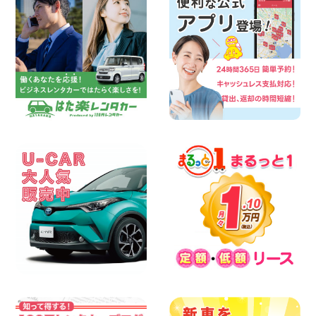
100円レンタカー 墨田両国
2026年08月07日
三河安城店 8月後半のレンタカー予約は
お早めに♪ルーミーご予約受付中です! 愛
知県 三河安城店
100円レンタカー 三河安城
2026年08月07日
お盆シーズン空きあり!!100円レンタカー
兵庫駅前店OPEN!! 兵庫県 兵庫駅前店
100円レンタカー 兵庫駅前
2026年08月07日
夏季休暇のお知らせ 東京都 墨田文花店
100円レンタカー 墨田文花
2026年08月07日
8月 お盆休みのお知らせ 広島県 ベイシテ
ィ宇品店
100円レンタカー ベイシティ宇品
2026年08月07日
横浜弥生台店限定!!夏季特別キャンペーン
のお知らせ!! 神奈川県 横浜弥生台店
100円レンタカー 横浜弥生台
2026年08月07日