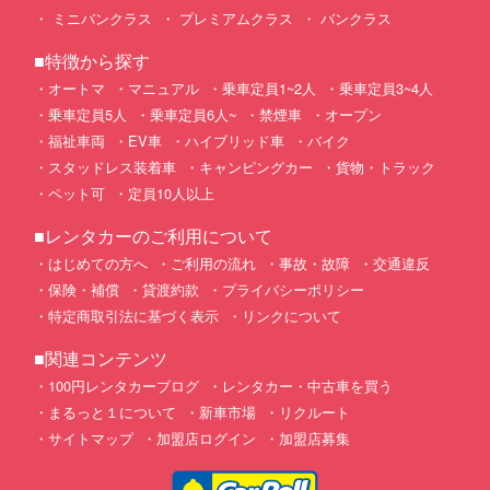
ミニバンクラス
プレミアムクラス
バンクラス
■特徴から探す
オートマ
マニュアル
乗車定員1~2人
乗車定員3~4人
乗車定員5人
乗車定員6人~
禁煙車
オープン
福祉車両
EV車
ハイブリッド車
バイク
スタッドレス装着車
キャンピングカー
貨物・トラック
ペット可
定員10人以上
■レンタカーのご利用について
はじめての方へ
ご利用の流れ
事故・故障
交通違反
保険・補償
貸渡約款
プライバシーポリシー
特定商取引法に基づく表示
リンクについて
■関連コンテンツ
100円レンタカーブログ
レンタカー・中古車を買う
まるっと１について
新車市場
リクルート
サイトマップ
加盟店ログイン
加盟店募集