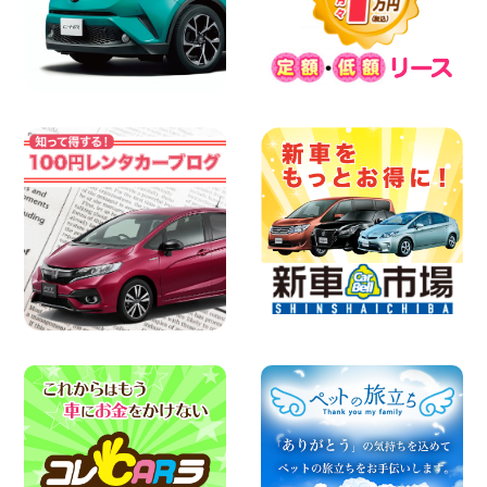
2026年08月08日
2026三河安城店お盆休みご連絡 愛知県
三河安城店
100円レンタカー 三河安城
2026年08月08日
☆ お盆特別乗り放題プラン ☆ 埼玉県 杉
戸店
100円レンタカー 杉戸
2026年08月07日
佐渡でのドライブは安全第一!交通事故に
ご注意ください 新潟県 佐渡空港店
100円レンタカー 佐渡空港
2026年08月07日
楽しい佐渡旅行を守るために!安全運転の
お願い 新潟県 両津店
100円レンタカー 両津
2026年08月07日
日産セレナが新入荷!!中川かの里店!! 愛知
県 中川かの里店
100円レンタカー 中川かの里
2026年08月07日
☆ 夏休みクーポン登場!最大9,500円おト
ク! ☆ 鳥取県 鳥取青谷店
100円レンタカー 鳥取青谷