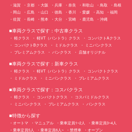
滋賀
京都
大阪
兵庫
奈良
和歌山
鳥取
島根
岡山
広島
山口
徳島
香川
愛媛
高知
福岡
佐賀
長崎
熊本
大分
宮崎
鹿児島
沖縄
■車両クラスで探す：中古車クラス
軽クラス
軽VT（バントラ）クラス
コンパクトAクラス
コンパクトBクラス
ミドルクラス
ミニバンクラス
プレミアムクラス
バンクラス
店舗オリジナル
■車両クラスで探す：新車クラス
軽クラス
軽VT（バントラ）クラス
コンパクトクラス
ミドルクラス
ミニバンクラス
プレミアムクラス
■車両クラスで探す：コスパクラス
軽クラス
コンパクトクラス
コスパミドルクラス
ミニバンクラス
プレミアムクラス
バンクラス
■特徴から探す
オートマ
マニュアル
乗車定員1~2人
乗車定員3~4人
乗車定員5人
乗車定員6人~
禁煙車
オープン