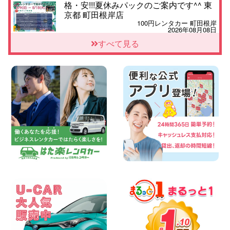
格・安!!!夏休みパックのご案内です^^ 東
京都 町田根岸店
100円レンタカー 町田根岸
2026年08月08日
「お得」お盆限定特別料金!! 兵庫県 神戸
すべて見る
西区枝吉店
100円レンタカー 神戸西区枝吉
2026年08月08日
お盆シーズン空きあり!!100円レンタカー
兵庫駅前店はミニバンも安い!! 兵庫県 兵
庫駅前店
100円レンタカー 兵庫駅前
2026年08月08日
人気の『 軽 トラック 』 ご予約はお早め
に♪ 広島県 ベイシティ宇品店
100円レンタカー ベイシティ宇品
2026年08月08日
★WRX 作業紹介★ 三重県 四日市インタ
ー店
100円レンタカー 四日市インター
2026年08月08日
横浜弥生台店限定!!夏季特別キャンペーン
のお知らせ!! 神奈川県 横浜弥生台店
100円レンタカー 横浜弥生台