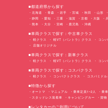
■都道府県から探す
北海道
青森
岩手
宮城
秋田
山形
静岡
愛知
三重
滋賀
京都
大阪
熊本
大分
宮崎
鹿児島
沖縄
■車両クラスで探す：中古車クラス
軽クラス
軽VT（バントラ）クラス
コンパ
店舗オリジナル
■車両クラスで探す：新車クラス
軽クラス
軽VT（バントラ）クラス
コンパ
■車両クラスで探す：コスパクラス
軽クラス
コンパクトクラス
コスパミドル
■特徴から探す
オートマ
マニュアル
乗車定員1~2人
乗車
スタッドレス装着車
キャンピングカー
貨物
■レンタカーのご利用について