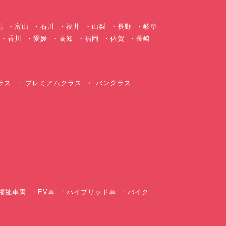
潟
富山
石川
福井
山梨
長野
岐阜
香川
愛媛
高知
福岡
佐賀
長崎
ラス
プレミアムクラス
バンクラス
ス
福祉車両
EV車
ハイブリッド車
バイク