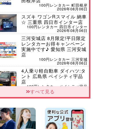
田根岸店
100円レンタカー 町田根岸
2026年08月06日
スズキ ワゴンRスマイル 納車
☆ 三重県 四日市インター店
100円レンタカー 四日市インター
2026年08月06日
三河安城店 8月限定!平日限定
レンタカーお得キャンペーン
実施中です♪ 愛知県 三河安城
店
100円レンタカー 三河安城
2026年08月06日
4人乗り軽自動車 ダイハツ:タ
ント 広島県 ベイシティ宇品
店
100円レンタカー ベイシティ宇品
2026年08月06日
すべて見る
体調崩してませんか?? 兵庫県
加古川店
100円レンタカー 加古川
2026年08月06日
【佐渡の夏はレンタカーで自
由に!】 新潟県 両津店