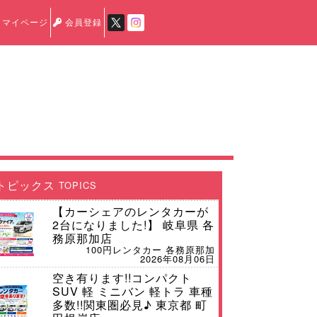
マイページ
会員登録
トピックス
TOPICS
【カーシェアのレンタカーが
2台になりました!】 岐阜県 各
務原那加店
100円レンタカー 各務原那加
2026年08月06日
空き有ります!!コンパクト
SUV 軽 ミニバン 軽トラ 車種
多数!!関東圏必見♪ 東京都 町