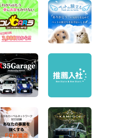
横浜弥生台店限定!!夏季特別
キャンペーンのお知らせ!! 神
奈川県 横浜弥生台店
100円レンタカー 横浜弥生台
2026年08月06日
ハイエースワゴンGL!!クルー
ズコントロールが付いてい
る〜!! 福島県 福島笹木野店
100円レンタカー 福島笹木野
2026年08月05日
※※超格安日額5,800円※※荷物
運びに最適の軽バンのレンタ
カー!! 出雲ドーム前店 島根県
出雲ドーム前店
100円レンタカー 出雲ドーム前
2026年08月05日
人気のスペイドワゴン ライト
ブルーで登場です! 東京都 羽
田空港店
100円レンタカー 羽田空港
2026年08月04日
お引越しに便利で最適!(禁煙
車両) 香川県 坂出川津店
100円レンタカー 坂出川津