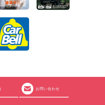
2026年08月04日
ちょっとそこまで。もっと気
軽に 埼玉県 西武秩父駅前店
100円レンタカー 西武秩父駅前
2026年08月03日
圧倒的な存在感!【トヨタ・メ
ガクルーザー】を体感できる
チャンスです! 千葉県 千葉北
店
100円レンタカー 千葉北
2026年08月03日
★五所川原の夏を100円レン
タカーで満喫しよう!★ 青森
県 五所川原店
100円レンタカー 五所川原
2026年08月01日
内
お問い合わせ