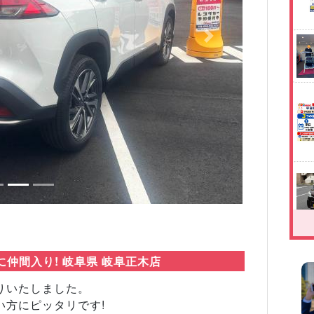
Next
仲間入り! 岐阜県 岐阜正木店
りいたしました。
い方にピッタリです!