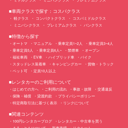
■車両クラスで探す：コスパクラス
軽クラス
コンパクトクラス
コスパミドルクラス
ミニバンクラス
プレミアムクラス
バンクラス
■特徴から探す
オートマ
マニュアル
乗車定員1~2人
乗車定員3~4人
乗車定員5人
乗車定員6人~
禁煙車
オープン
福祉車両
EV車
ハイブリッド車
バイク
スタッドレス装着車
キャンピングカー
貨物・トラック
ペット可
定員10人以上
■レンタカーのご利用について
はじめての方へ
ご利用の流れ
事故・故障
交通違反
保険・補償
貸渡約款
プライバシーポリシー
特定商取引法に基づく表示
リンクについて
■関連コンテンツ
100円レンタカーブログ
レンタカー・中古車を買う
まるっと１について
新車市場
リクルート