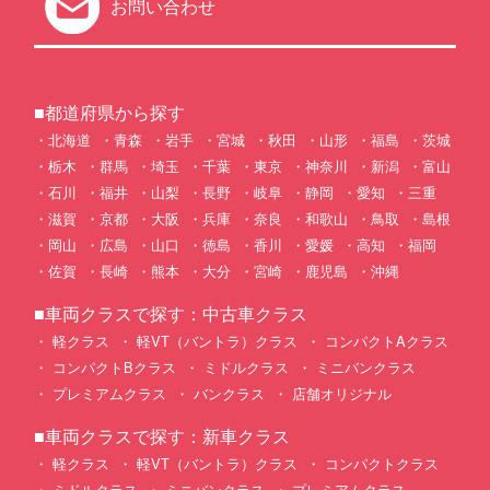
お問い合わせ
■都道府県から探す
北海道
青森
岩手
宮城
秋田
山形
福島
茨城
栃木
群馬
埼玉
千葉
東京
神奈川
新潟
富山
石川
福井
山梨
長野
岐阜
静岡
愛知
三重
滋賀
京都
大阪
兵庫
奈良
和歌山
鳥取
島根
岡山
広島
山口
徳島
香川
愛媛
高知
福岡
佐賀
長崎
熊本
大分
宮崎
鹿児島
沖縄
■車両クラスで探す：中古車クラス
軽クラス
軽VT（バントラ）クラス
コンパクトAクラス
コンパクトBクラス
ミドルクラス
ミニバンクラス
プレミアムクラス
バンクラス
店舗オリジナル
■車両クラスで探す：新車クラス
軽クラス
軽VT（バントラ）クラス
コンパクトクラス
ミドルクラス
ミニバンクラス
プレミアムクラス