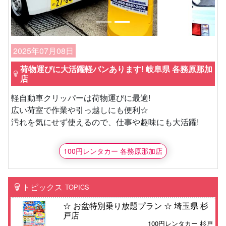
2025年07月08日
荷物運びに大活躍軽バンあります! 岐阜県 各務原那加
店
軽自動車クリッパーは荷物運びに最適!
広い荷室で作業や引っ越しにも便利☆
汚れを気にせず使えるので、仕事や趣味にも大活躍!
100円レンタカー 各務原那加店
トピックス
TOPICS
☆ お盆特別乗り放題プラン ☆ 埼玉県 杉
戸店
100円レンタカー 杉戸