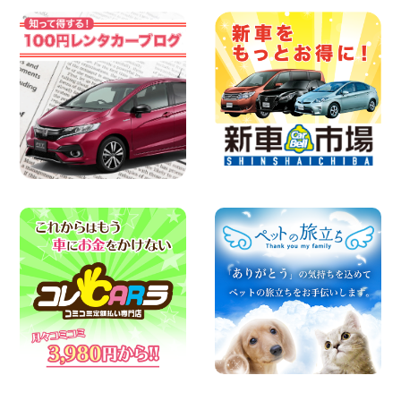
100円レンタカー 横浜弥生台
2026年08月07日
お盆も休まず営業します! 神奈川県 横浜
旭南本宿町店
100円レンタカー 横浜旭南本宿町
2026年08月07日
お引越しに便利で最適!(禁煙車両) 香川県
坂出川津店
100円レンタカー 坂出川津
2026年08月07日
【カーシェアのレンタカーが2台になりま
した!】 岐阜県 各務原那加店
100円レンタカー 各務原那加
2026年08月06日
空き有ります!!コンパクトSUV 軽 ミニバ
ン 軽トラ 車種多数!!関東圏必見♪ 東京都
町田根岸店
100円レンタカー 町田根岸
2026年08月06日
体調崩してませんか?? 兵庫県 加古川店
100円レンタカー 加古川
2026年08月06日
ハイエースワゴンGL!!クルーズコントロ