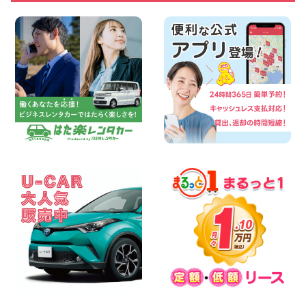
2026年08月07日
夏季休暇のお知らせ 東京都 墨田両国店
100円レンタカー 墨田両国
2026年08月07日
三河安城店 8月後半のレンタカー予約は
お早めに♪ルーミーご予約受付中です! 愛
知県 三河安城店
100円レンタカー 三河安城
2026年08月07日
お盆シーズン空きあり!!100円レンタカー
兵庫駅前店OPEN!! 兵庫県 兵庫駅前店
100円レンタカー 兵庫駅前
2026年08月07日
夏季休暇のお知らせ 東京都 墨田文花店
100円レンタカー 墨田文花
2026年08月07日
8月 お盆休みのお知らせ 広島県 ベイシテ
ィ宇品店
100円レンタカー ベイシティ宇品
2026年08月07日
横浜弥生台店限定!!夏季特別キャンペーン
のお知らせ!! 神奈川県 横浜弥生台店