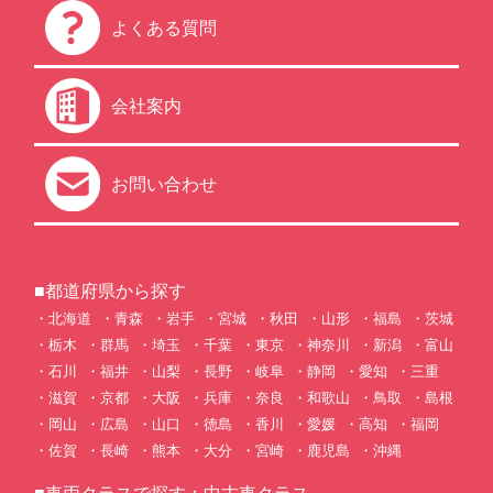
よくある質問
会社案内
お問い合わせ
■都道府県から探す
北海道
青森
岩手
宮城
秋田
山形
福島
茨城
栃木
群馬
埼玉
千葉
東京
神奈川
新潟
富山
石川
福井
山梨
長野
岐阜
静岡
愛知
三重
滋賀
京都
大阪
兵庫
奈良
和歌山
鳥取
島根
岡山
広島
山口
徳島
香川
愛媛
高知
福岡
佐賀
長崎
熊本
大分
宮崎
鹿児島
沖縄
■車両クラスで探す：中古車クラス