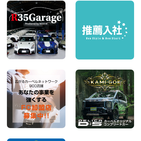
ールが付いている〜!! 福島県 福島笹木野
店
100円レンタカー 福島笹木野
2026年08月05日
※※超格安日額5,800円※※荷物運びに最適
の軽バンのレンタカー!! 出雲ドーム前店
島根県 出雲ドーム前店
100円レンタカー 出雲ドーム前
2026年08月05日