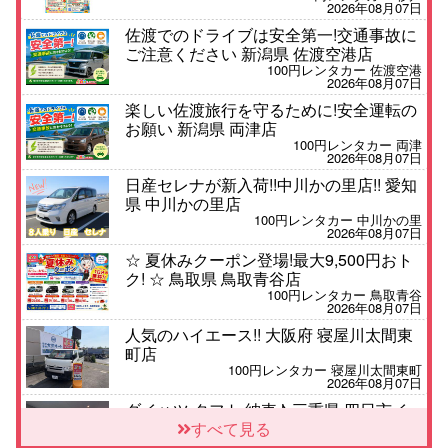
2026年08月07日
佐渡でのドライブは安全第一!交通事故に
ご注意ください 新潟県 佐渡空港店
100円レンタカー 佐渡空港
2026年08月07日
楽しい佐渡旅行を守るために!安全運転の
お願い 新潟県 両津店
100円レンタカー 両津
2026年08月07日
日産セレナが新入荷!!中川かの里店!! 愛知
県 中川かの里店
100円レンタカー 中川かの里
2026年08月07日
☆ 夏休みクーポン登場!最大9,500円おト
ク! ☆ 鳥取県 鳥取青谷店
100円レンタカー 鳥取青谷
2026年08月07日
人気のハイエース!! 大阪府 寝屋川太間東
町店
100円レンタカー 寝屋川太間東町
2026年08月07日
ダイハツ タフト 納車♪ 三重県 四日市イ
ンター店
すべて見る
100円レンタカー 四日市インター